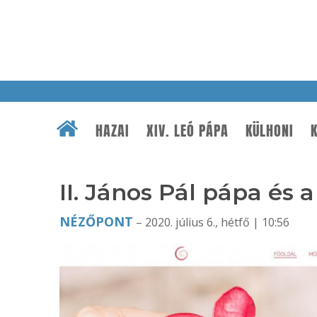
HAZAI
XIV. LEÓ PÁPA
KÜLHONI
K
II. János Pál pápa és 
NÉZŐPONT
– 2020. július 6., hétfő | 10:56