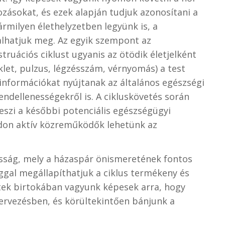
ozásokat, és ezek alapján tudjuk azonosítani a
rmilyen élethelyzetben legyünk is, a
alhatjuk meg. Az egyik szempont az
ruációs ciklust ugyanis az ötödik életjelként
klet, pulzus, légzésszám, vérnyomás) a test
információkat nyújtanak az általános egészségi
endellenességekről is. A cikluskövetés során
teszi a későbbi potenciális egészségügyi
ódon aktív közreműködők lehetünk az
ság, mely a házaspár önismeretének fontos
ággal megállapíthatjuk a ciklus termékeny és
tek birtokában vagyunk képesek arra, hogy
ervezésben, és körültekintően bánjunk a