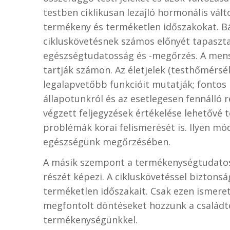
testben ciklikusan lezajló hormonális vált
termékeny és terméketlen időszakokat. Bá
cikluskövetésnek számos előnyét tapaszt
egészségtudatosság és -megőrzés. A menst
tartják számon. Az életjelek (testhőmérsé
legalapvetőbb funkcióit mutatják; fontos 
állapotunkról és az esetlegesen fennálló r
végzett feljegyzések értékelése lehetővé 
problémák korai felismerését is. Ilyen m
egészségünk megőrzésében.
A másik szempont a termékenységtudatos
részét képezi. A cikluskövetéssel biztons
terméketlen időszakait. Csak ezen ismere
megfontolt döntéseket hozzunk a családt
termékenységünkkel.