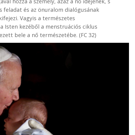
ával hozza a személy, azaz a nő idejének, s
s feladat és az önuralom dialógusának
kifejezi. Vagyis a természetes
 Isten kezéből a menstruációs ciklus
ezett bele a nő természetébe. (FC 32)