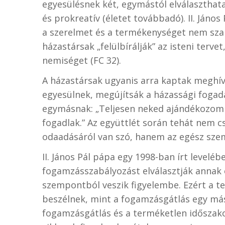
egyesülésnek két, egymástól elválaszthata
és prokreatív (életet továbbadó). II. Ján
a szerelmet és a termékenységet nem sza
házastársak „felülbírálják” az isteni tervet
nemiséget (FC 32).
A házastársak ugyanis arra kaptak meghív
egyesülnek, megújítsák a házassági fogad
egymásnak: „Teljesen neked ajándékozom
fogadlak.” Az együttlét során tehát nem 
odaadásáról van szó, hanem az egész szem
II. János Pál pápa egy 1998-ban írt leve
fogamzásszabályozást elválasztják annak e
szempontból veszik figyelembe. Ezért a 
beszélnek, mint a fogamzásgátlás egy más
fogamzásgátlás és a terméketlen időszako