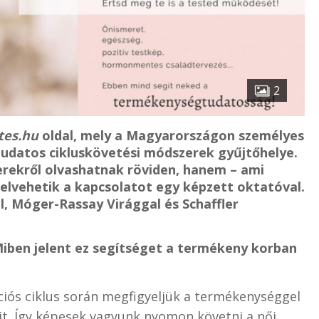
2
tes.hu
oldal, mely a Magyarországon személyes
udatos cikluskövetési módszerek gyűjtőhelye.
rekről olvashatnak röviden, hanem – ami
elvehetik a kapcsolatot egy képzett oktatóval.
, Móger-Rassay Virággal és Schaffler
Miben jelent ez segítséget a termékeny korban
ciós ciklus során megfigyeljük a termékenységgel
ait. Így képesek vagyunk nyomon követni a női