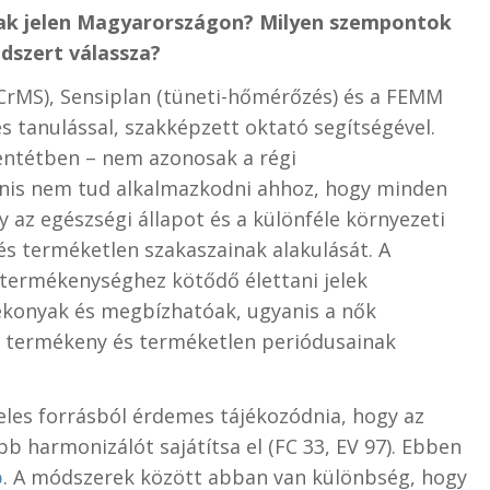
nak jelen Magyarországon? Milyen szempontok
ódszert válassza?
(CrMS), Sensiplan (tüneti-hőmérőzés) és a FEMM
s tanulással, szakképzett oktató segítségével.
entétben – nem azonosak a régi
nis nem tud alkalmazkodni ahhoz, hogy minden
 az egészségi állapot és a különféle környezeti
és terméketlen szakaszainak alakulását. A
termékenységhez kötődő élettani jelek
tékonyak és megbízhatóak, ugyanis a nők
k termékeny és terméketlen periódusainak
les forrásból érdemes tájékozódnia, hogy az
bb harmonizálót sajátítsa el (FC 33, EV 97). Ebben
p
. A módszerek között abban van különbség, hogy