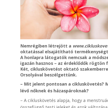
Nemrégiben létrejött a
www.cikluskove
oktatással elsajátítható termékenységt
A honlapra látogatók nemcsak a módsze
igazán hasznos – az érdeklődők rögtön f
Két, cikluskövetést oktató szakemberrel
Orsolyával beszélgettünk.
– Mit jelent pontosan a cikluskövetés? 
lévő nőknek és házaspároknak?
– A cikluskövetés alapja, hogy a menstruá
összefüggő testi jeleket és azok változás