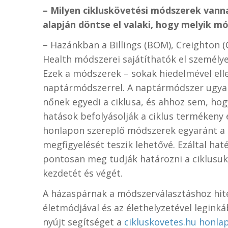
– Milyen cikluskövetési módszerek van
alapján döntse el valaki, hogy melyik m
– Hazánkban a Billings (BOM), Creighton 
Health módszerei sajátíthatók el személye
Ezek a módszerek – sokak hiedelmével ell
naptármódszerrel. A naptármódszer ugya
nőnek egyedi a ciklusa, és ahhoz sem, hogy
hatások befolyásolják a ciklus termékeny 
honlapon szereplő módszerek egyaránt a 
megfigyelését teszik lehetővé. Ezáltal ha
pontosan meg tudják határozni a ciklusu
kezdetét és végét.
A házaspárnak a módszerválasztáshoz hite
életmódjával és az élethelyzetével leginká
nyújt segítséget a
cikluskovetes.hu honla