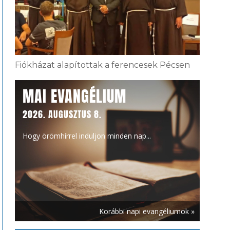
Fiókházat alapítottak a ferencesek Pécsen
MAI EVANGÉLIUM
2026. AUGUSZTUS 8.
Hogy örömhírrel induljon minden nap...
Korábbi napi evangéliumok »