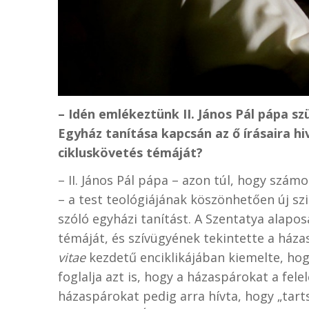
– Idén emlékeztünk II. János Pál pápa sz
Egyház tanítása kapcsán az ő írásaira h
cikluskövetés témáját?
– II. János Pál pápa – azon túl, hogy szá
– a test teológiájának köszönhetően új sz
szóló egyházi tanítást. A Szentatya alapo
témáját, és szívügyének tekintette a ház
vitae
kezdetű enciklikájában kiemelte, hog
foglalja azt is, hogy a házaspárokat a fele
házaspárokat pedig arra hívta, hogy „tarts