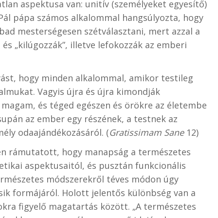
tlan aspektusa van: unitív (személyeket egyesítő)
os Pál pápa számos alkalommal hangsúlyozta, hogy
bad mesterségesen szétválasztani, mert azzal a
, és „kilúgozzák”, illetve lefokozzák az emberi
ást, hogy minden alkalommal, amikor testileg
almukat. Vagyis újra és újra kimondják
 magam, és téged egészen és örökre az életembe
csupán az ember egy részének, a testnek az
ély odaajándékozásáról. (
Gratissimam Sane
12)
lében rámutatott, hogy manapság a természetes
tikai aspektusaitól, és pusztán funkcionális
természetes módszerekről téves módon úgy
ik formájáról. Holott jelentős különbség van a
kra figyelő magatartás között. „A természetes