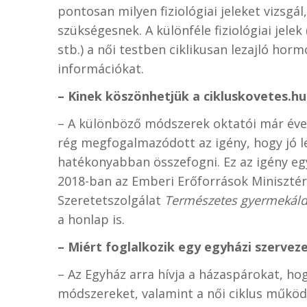
pontosan milyen fiziológiai jeleket vizsgál
szükségesnek. A különféle fiziológiai jel
stb.) a női testben ciklikusan lezajló ho
információkat.
– Kinek köszönhetjük a cikluskovetes.hu
– A különböző módszerek oktatói már éve
rég megfogalmazódott az igény, hogy jó 
hatékonyabban összefogni. Ez az igény eg
2018-ban az Emberi Erőforrások Minisztér
Szeretetszolgálat
Természetes gyermekál
a honlap is.
– Miért foglalkozik egy egyházi szerveze
– Az Egyház arra hívja a házaspárokat, ho
módszereket, valamint a női ciklus működé