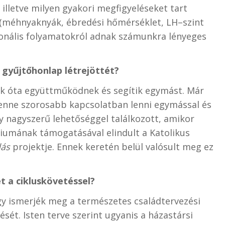
, illetve milyen gyakori megfigyeléseket tart
ek (méhnyaknyák, ébredési hőmérséklet, LH–szint
rmonális folyamatokról adnak számunkra lényeges
 gyűjtőhonlap létrejöttét?
k óta együttműködnek és segítik egymást. Már
lenne szorosabb kapcsolatban lenni egymással és
y nagyszerű lehetőséggel találkozott, amikor
iumának támogatásával elindult a Katolikus
dás
projektje. Ennek keretén belül valósult meg ez
t a cikluskövetéssel?
gy ismerjék meg a természetes családtervezési
sét. Isten terve szerint ugyanis a házastársi