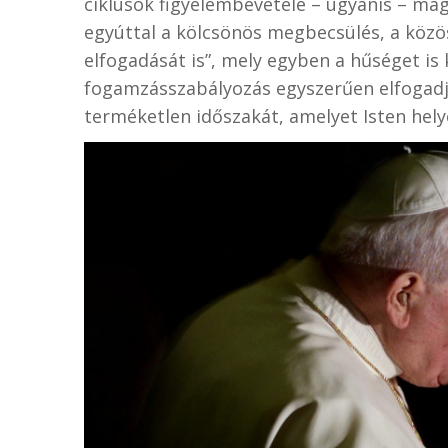
ciklusok figyelembevétele – ugyanis – mag
egyúttal a kölcsönös megbecsülés, a közö
elfogadását is”, mely egyben a hűséget is 
fogamzásszabályozás egyszerűen elfogadja
terméketlen időszakát, amelyet Isten hely