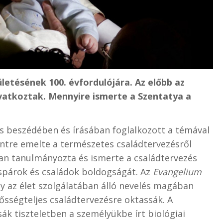
ületésének 100. évfordulójára. Az előbb az
ivatkoztak. Mennyire ismerte a Szentatya a
mos beszédében és írásában foglalkozott a témával
intre emelte a természetes családtervezésről
san tanulmányozta és ismerte a családtervezés
aspárok és családok boldogságát. Az
Evangelium
y az élet szolgálatában álló nevelés magában
lősségteljes családtervezésre oktassák. A
ák tiszteletben a személyükbe írt biológiai