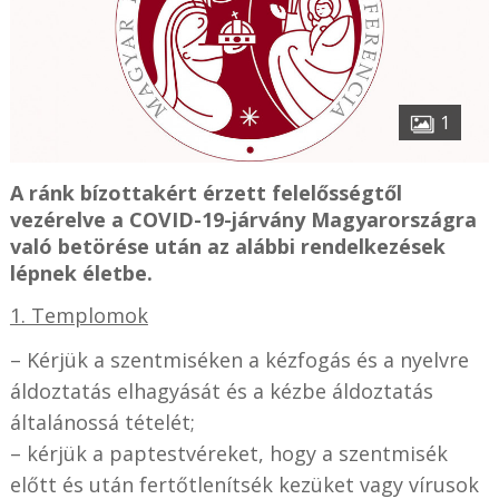
1
A ránk bízottakért érzett felelősségtől
vezérelve a COVID-19-járvány Magyarországra
való betörése után az alábbi rendelkezések
lépnek életbe.
1. Templomok
– Kérjük a szentmiséken a kézfogás és a nyelvre
áldoztatás elhagyását és a kézbe áldoztatás
általánossá tételét;
– kérjük a paptestvéreket, hogy a szentmisék
előtt és után fertőtlenítsék kezüket vagy vírusok