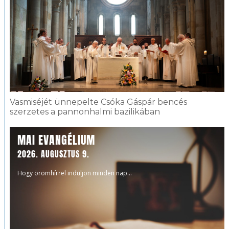
Vasmiséjét ünnepelte Csóka Gáspár bencés
szerzetes a pannonhalmi bazilikában
MAI EVANGÉLIUM
2026. AUGUSZTUS 9.
Hogy örömhírrel induljon minden nap...