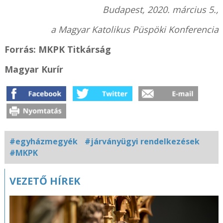
Budapest, 2020. március 5.,
a Magyar Katolikus Püspöki Konferencia
Forrás: MKPK Titkárság
Magyar Kurír
#egyházmegyék
#járványügyi rendelkezések
#MKPK
Kapcsolódó
VEZETŐ HÍREK
fotógaléria