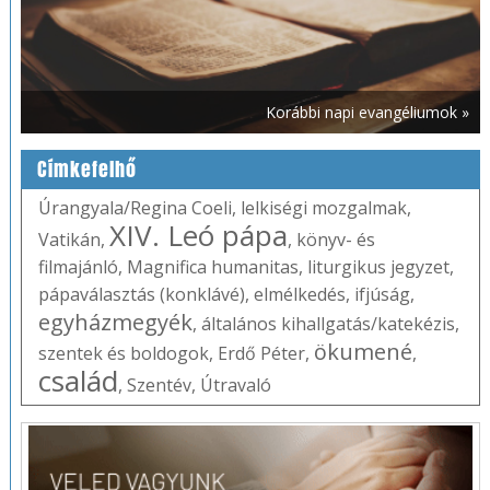
Korábbi napi evangéliumok »
Címkefelhő
Úrangyala/Regina Coeli
,
lelkiségi mozgalmak
,
XIV. Leó pápa
Vatikán
,
,
könyv- és
filmajánló
,
Magnifica humanitas
,
liturgikus jegyzet
,
pápaválasztás (konklávé)
,
elmélkedés
,
ifjúság
,
egyházmegyék
,
általános kihallgatás/katekézis
,
ökumené
szentek és boldogok
,
Erdő Péter
,
,
család
,
Szentév
,
Útravaló