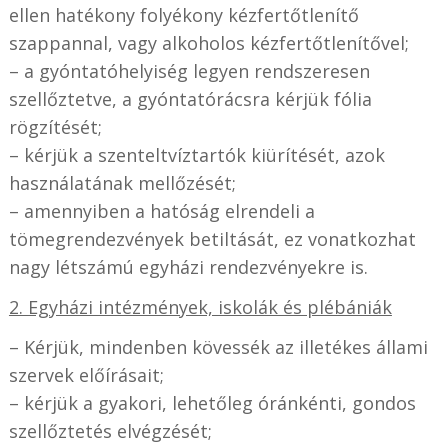
ellen hatékony folyékony kézfertőtlenítő
szappannal, vagy alkoholos kézfertőtlenítővel;
– a gyóntatóhelyiség legyen rendszeresen
szellőztetve, a gyóntatórácsra kérjük fólia
rögzítését;
– kérjük a szenteltvíztartók kiürítését, azok
használatának mellőzését;
– amennyiben a hatóság elrendeli a
tömegrendezvények betiltását, ez vonatkozhat
nagy létszámú egyházi rendezvényekre is.
2. Egyházi intézmények, iskolák és plébániák
– Kérjük, mindenben kövessék az illetékes állami
szervek előírásait;
– kérjük a gyakori, lehetőleg óránkénti, gondos
szellőztetés elvégzését;