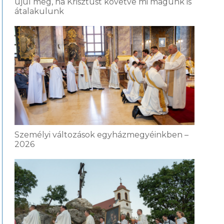
újul meg, ha Krisztust követve mi magunk is
átalakulunk
Személyi változások egyházmegyéinkben –
2026