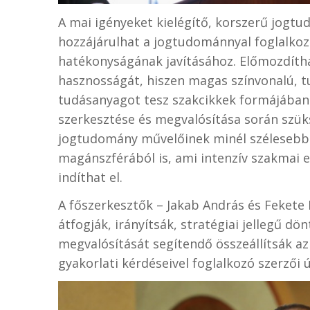
A mai igényeket kielégítő, korszerű jogt
hozzájárulhat a jogtudománnyal foglalko
hatékonyságának javításához. Előmozdít
hasznosságát, hiszen magas színvonalú, 
tudásanyagot tesz szakcikkek formájában 
szerkesztése és megvalósítása során szük
jogtudomány művelőinek minél szélesebb k
magánszférából is, ami intenzív szakmai
indíthat el.
A főszerkesztők – Jakab András és Fekete 
átfogják, irányítsák, stratégiai jellegű d
megvalósítását segítendő összeállítsák az
gyakorlati kérdéseivel foglalkozó szerzői