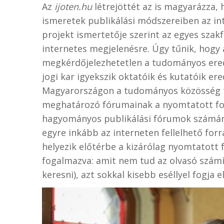
Az
ijoten.hu
létrejöttét az is magyarázza,
ismeretek publikálási módszereiben az int
projekt ismertetője szerint az egyes szak
internetes megjelenésre. Úgy tűnik, hogy
megkérdőjelezhetetlen a tudományos ere
jogi kar igyekszik oktatóik és kutatóik ere
Magyarországon a tudományos közösség t
meghatározó fórumainak a nyomtatott fol
hagyományos publikálási fórumok számára
egyre inkább az interneten fellelhető for
helyezik előtérbe a kizárólag nyomtatot
fogalmazva: amit nem tud az olvasó szám
keresni), azt sokkal kisebb eséllyel fogja el