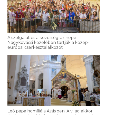
A szolgálat és a közösség ünnepe –
Nagykovácsi közelében tartják a közép-
európai cserkésztalálkozót
Leó pápa homíliája Assisiben: A világ akkor