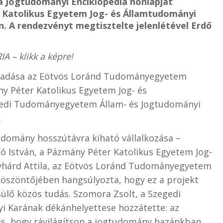
a Jogtudományi Enciklopédia honlapját
r Katolikus Egyetem Jog- és Államtudományi
n. A rendezvényt megtisztelte jelenlétével Erdő
A – klikk a képre!
adása az Eötvös Loránd Tudományegyetem
y Péter Katolikus Egyetem Jog- és
gedi Tudományegyetem Állam- és Jogtudományi
.
udomány hosszútávra kiható vállalkozása –
 István, a Pázmány Péter Katolikus Egyetem Jog-
yhárd Attila, az Eötvös Loránd Tudományegyetem
öszöntőjében hangsúlyozta, hogy ez a projekt
sülő közös tudás. Szomora Zsolt, a Szegedi
 Karának dékánhelyettese hozzátette: az
a is, hogy rávilágítson a jogtudomány hazánkban