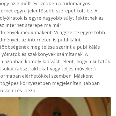
 hogy az elmúlt évtizedben a tudományos
ernet egyre jelentősebb szerepet tölt be. A
folyóiratok is egyre nagyobb súlyt fektetnek az
 az internet szerepe ma már
dmények médiumaként. Világszerte egyre több
dményeit az interneten is publikálni.
öbbségének megítélése szerint a publikálás
yóiratok és szakkönyvek számítanak. A
 azonban komoly kihívást jelent, hogy a kutatók
rásokat (absztraktokat vagy teljes műveket)
t formában elérhetőkkel szemben. Másként
ítógépes környezetben megjeleníteni (abban
olvasni és idézni.