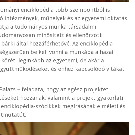
udományi enciklopédia több szempontból is
zó intézmények, műhelyek és az egyetemi oktatás
hatja a tudományos munka társadalmi
tudományosan minősített és ellenőrzött
bárki által hozzáférhetővé. Az enciklopédia
ségszerűen be kell vonni a munkába a hazai
örét, leginkább az egyetemi, de akár a
 együttműködéseket és ehhez kapcsolódó vitákat
Balázs – feladata, hogy az egész projektet
öntéseket hozzanak, valamint a projekt gyakorlati
 enciklopédia-szócikkek megírásának elméleti és
 útmutatót.