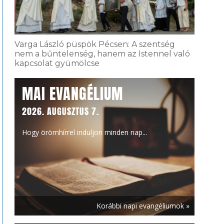
Varga László püspök Pécsen: A szentség
nem a bűntelenség, hanem az Istennel való
kapcsolat gyümölcse
MAI EVANGÉLIUM
2026. AUGUSZTUS 7.
Hogy örömhírrel induljon minden nap...
Korábbi napi evangéliumok »