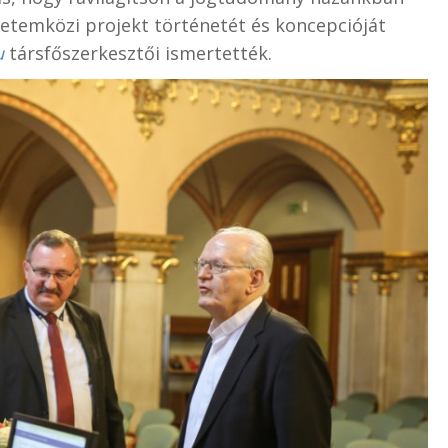
yetemközi projekt történetét és koncepcióját
u
társfőszerkesztői ismertették.