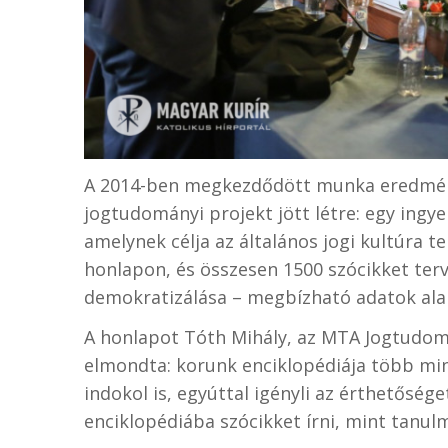
A 2014-ben megkezdődött munka eredmén
jogtudományi projekt jött létre: egy ingy
amelynek célja az általános jogi kultúra ter
honlapon, és összesen 1500 szócikket terve
demokratizálása – megbízható adatok ala
A honlapot Tóth Mihály, az MTA Jogtudomá
elmondta: korunk enciklopédiája több min
indokol is, egyúttal igényli az érthetőség
enciklopédiába szócikket írni, mint tanul