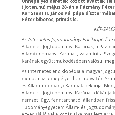
Ünnepélyes keretek között avatták fel 
(ijoten.hu) május 28-án a Pázmány Péte
Kar Szent II. János Pál pápa dísztermébe
Péter bíboros, prímás is.
KÉPGALÉRI
Az
Internetes Jogtudományi Enciklopédia
ki
Állam- és Jogtudományi Karának, a Pázmán
Államtudományi Karának, valamint a Sze
Karának együttműködésében valósul meg
Az internetes enciklopédia a magyar jogt
mondta az ünnepélyes honlapavatón Szabó
és Államtudományi Karának dékánja. Men
Állam- és Jogtudományi Karának dékánja k
nemzeti ügy, fenntartható, állandóan fris
Tudományegyetem Állam- és Jogtudományi
egyedülálló vállalkozás alkalmas lesz arr