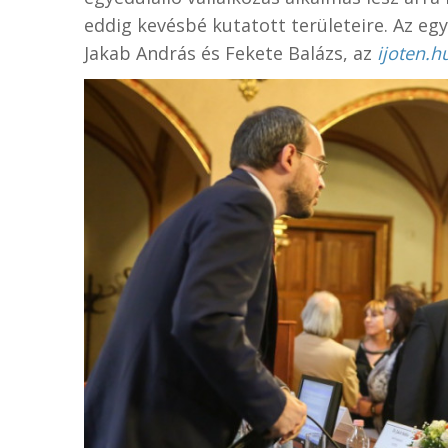
eddig kevésbé kutatott területeire. Az eg
Jakab András és Fekete Balázs, az
ijoten.h