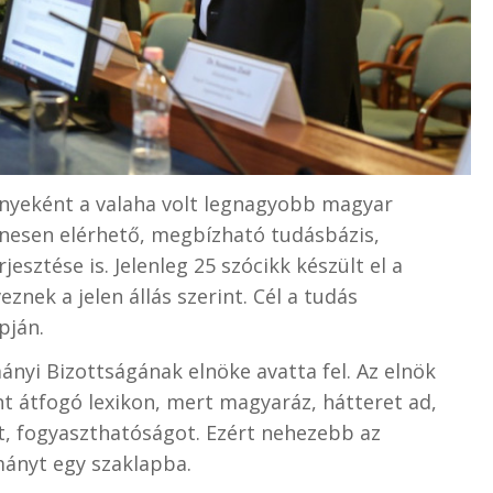
yeként a valaha volt legnagyobb magyar
enesen elérhető, megbízható tudásbázis,
jesztése is. Jelenleg 25 szócikk készült el a
znek a jelen állás szerint. Cél a tudás
pján.
nyi Bizottságának elnöke avatta fel. Az elnök
t átfogó lexikon, mert magyaráz, hátteret ad,
et, fogyaszthatóságot. Ezért nehezebb az
mányt egy szaklapba.