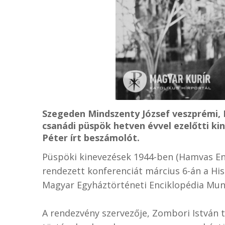
Szegeden Mindszenty József veszprémi,
csanádi püspök hetven évvel ezelőtti k
Péter írt beszámolót.
Püspöki kinevezések 1944-ben (Hamvas En
rendezett konferenciát március 6-án a Hist
Magyar Egyháztörténeti Enciklopédia Munk
A rendezvény szervezője, Zombori István 