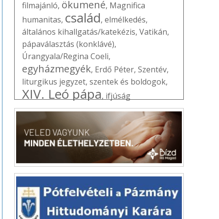
ökumené
filmajánló
,
,
Magnifica
család
humanitas
,
,
elmélkedés
,
általános kihallgatás/katekézis
,
Vatikán
,
pápaválasztás (konklávé)
,
Úrangyala/Regina Coeli
,
egyházmegyék
,
Erdő Péter
,
Szentév
,
liturgikus jegyzet
,
szentek és boldogok
,
XIV. Leó pápa
,
ifjúság