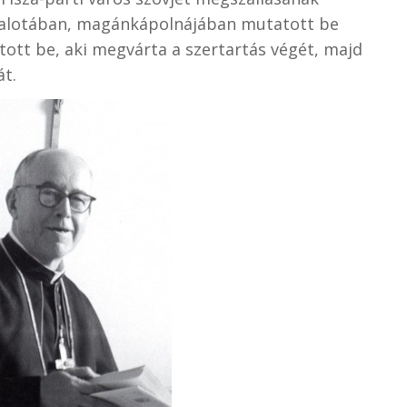
palotában, magánkápolnájában mutatott be
tott be, aki megvárta a szertartás végét, majd
át.