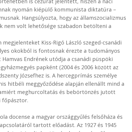
énetben is cezúrát jelentett, hiszen a náci
 annak nyomán kiépülő kommunista diktatúra –
zmusnak. Hangsúlyozta, hogy az államszocializmus
ek nem volt lehetősége szabadon betölteni a
n megjelenteket Kiss-Rigó László szeged-csanádi
lyes okokból is fontosnak érezte a tudományos
t Hamvas Endrének utódja a csanádi püspöki
egyházmegyés papként (2004 és 2006 között az
szenty Józsefhez is. A hercegprímás személye
is hitbéli meggyőződése alapján ellenállt mind a
 amiért meghurcoltatás és bebörtönzés jutott
i főpásztor.
kola docense a magyar országgyűlés felsőháza és
pcsolatáról tartott előadást. Az 1927 és 1945