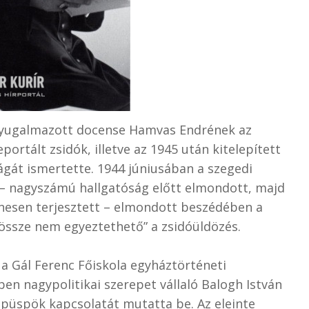
nyugalmazott docense Hamvas Endrének az
portált zsidók, illetve az 1945 után kitelepített
gát ismertette. 1944 júniusában a szegedi
– nagyszámú hallgatóság előtt elmondott, majd
nesen terjesztett – elmondott beszédében a
 össze nem egyeztethető” a zsidóüldözés.
 a Gál Ferenc Főiskola egyháztörténeti
ben nagypolitikai szerepet vállaló Balogh István
püspök kapcsolatát mutatta be. Az eleinte