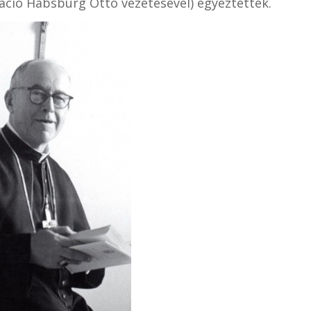
ráció Habsburg Ottó vezetésével) egyeztettek.