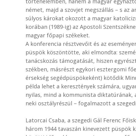
történelemben, hanem a magyar egyháztört
német, majd a szovjet megszállás – s az
súlyos károkat okozott a magyar katolici
korában (1989-ig) az Apostoli Szentszékn
magyar főpapi székeket.
A konferencia résztvevőit és az eseménye
püspök köszöntötte, aki elmondta: szemé
tanácskozás támogatását, hiszen egyrész
székben, másrészt egykori esztergomi fő
érsekség segédpüspökeként) kötődik Mind
példa lehet a keresztények számára, ugyan
nyilas, mind a kommunista diktatúrának,
neki osztályrészül – fogalmazott a szeged
Latorcai Csaba, a szegedi Gál Ferenc Főis
három 1944 tavaszán kinevezett püspök ka