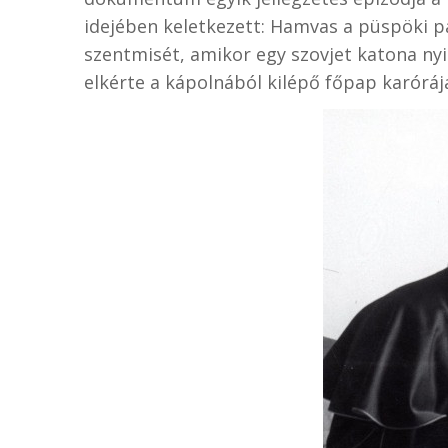
idejében keletkezett: Hamvas a püspöki 
szentmisét, amikor egy szovjet katona nyi
elkérte a kápolnából kilépő főpap karóráj