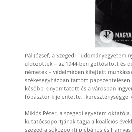
Pál József, a Szegedi Tudományegyetem 
üldözöttek – az 1944-ben gettósított és de
németek – védelmében kifejtett munkássá
székesegyházban tartott papszentelésen 
később kinyomtatott és a városban ingye
főpásztor kijelentette: „kereszténységgel
Miklós Péter, a szegedi egyetem oktatója,
kutatócsoportjának tagja a koalíciós évek
szeged-alsóközponti plébános és Hamvas 