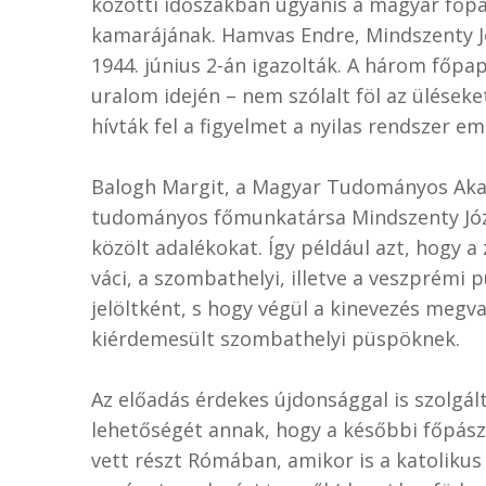
közötti időszakban ugyanis a magyar főpa
kamarájának. Hamvas Endre, Mindszenty J
1944. június 2-án igazolták. A három főpa
uralom idején – nem szólalt föl az üléseke
hívták fel a figyelmet a nyilas rendszer e
Balogh Margit, a Magyar Tudományos Ak
tudományos főmunkatársa Mindszenty Józ
közölt adalékokat. Így például azt, hogy
váci, a szombathelyi, illetve a veszprémi 
jelöltként, s hogy végül a kinevezés megv
kiérdemesült szombathelyi püspöknek.
Az előadás érdekes újdonsággal is szolgál
lehetőségét annak, hogy a későbbi főpász
vett részt Rómában, amikor is a katolikus