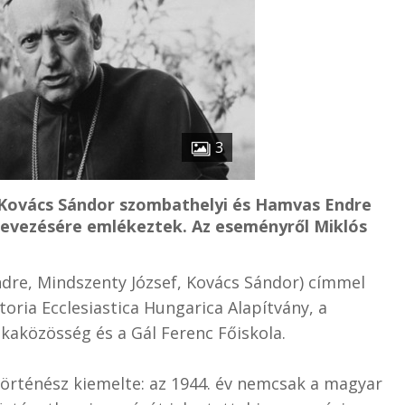
3
 Kovács Sándor szombathelyi és Hamvas Endre
inevezésére emlékeztek. Az eseményről Miklós
dre, Mindszenty József, Kovács Sándor) címmel
oria Ecclesiastica Hungarica Alapítvány, a
aközösség és a Gál Ferenc Főiskola.
történész kiemelte: az 1944. év nemcsak a magyar