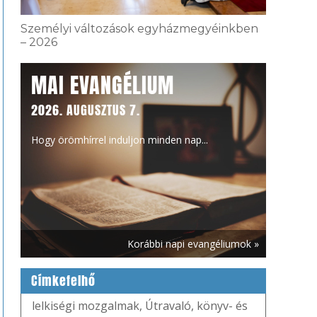
Személyi változások egyházmegyéinkben
– 2026
MAI EVANGÉLIUM
2026. AUGUSZTUS 7.
Hogy örömhírrel induljon minden nap...
Korábbi napi evangéliumok »
Címkefelhő
lelkiségi mozgalmak
,
Útravaló
,
könyv- és