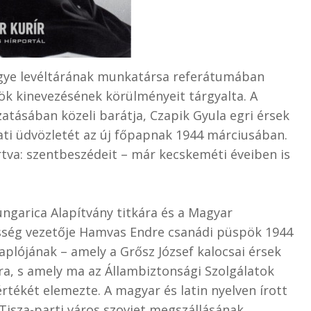
egye levéltárának munkatársa referátumában
 kinevezésének körülményeit tárgyalta. A
ásában közeli barátja, Czapik Gyula egri érsek
ati üdvözletét az új főpapnak 1944 márciusában.
tva: szentbeszédeit – már kecskeméti éveiben is
ungarica Alapítvány titkára és a Magyar
sség vezetője Hamvas Endre csanádi püspök 1944
plójának – amely a Grősz József kalocsai érsek
sra, s amely ma az Állambiztonsági Szolgálatok
rtékét elemezte. A magyar és latin nyelven írott
Tisza-parti város szovjet megszállásának