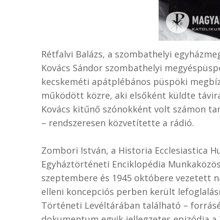
Rétfalvi Balázs, a szombathelyi egyházm
Kovács Sándor szombathelyi megyéspüspök
kecskeméti apátplébános püspöki megbízat
működött közre, aki elsőként küldte távir
Kovács kitűnő szónokként volt számon tar
– rendszeresen közvetítette a rádió.
Zombori István, a Historia Ecclesiastica H
Egyháztörténeti Enciklopédia Munkaközö
szeptembere és 1945 októbere vezetett na
elleni koncepciós perben került lefoglalá
Történeti Levéltárában található – forrásé
dokumentum egyik jellegzetes epizódja a 