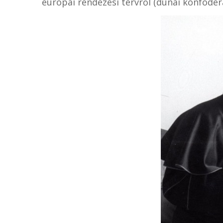
európai rendezési tervről (dunai konföde