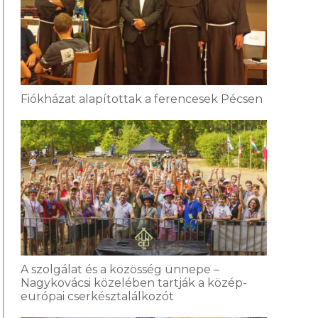
Fiókházat alapítottak a ferencesek Pécsen
A szolgálat és a közösség ünnepe –
Nagykovácsi közelében tartják a közép-
európai cserkésztalálkozót