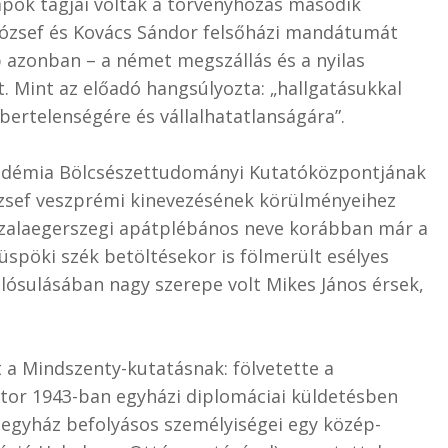
pok tagjai voltak a törvényhozás második
ózsef és Kovács Sándor felsőházi mandátumát
p azonban – a német megszállás és a nyilas
t. Mint az előadó hangsúlyozta: „hallgatásukkal
mbertelenségére és vállalhatatlanságára”.
adémia Bölcsészettudományi Kutatóközpontjának
sef veszprémi kinevezésének körülményeihez
 a zalaegerszegi apátplébános neve korábban már a
püspöki szék betöltésekor is fölmerült esélyes
alósulásában nagy szerepe volt Mikes János érsek,
t a Mindszenty-kutatásnak: fölvetette a
tor 1943-ban egyházi diplomáciai küldetésben
 egyház befolyásos személyiségei egy közép-