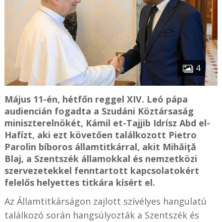
4
Május 11-én, hétfőn reggel XIV. Leó pápa
audiencián fogadta a Szudáni Köztársaság
miniszterelnökét, Kámil et-Tajjib Idrísz Abd el-
Hafízt, aki ezt követően találkozott Pietro
Parolin bíboros államtitkárral, akit Mihăiţă
Blaj, a Szentszék államokkal és nemzetközi
szervezetekkel fenntartott kapcsolatokért
felelős helyettes titkára kísért el.
Az Államtitkárságon zajlott szívélyes hangulatú
találkozó során hangsúlyozták a Szentszék és