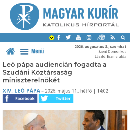
2026. augusztus 8., szombat
Menü
Szent Domonkos
László, Eszmeralda
Leó pápa audiencián fogadta a
Szudáni Köztársaság
miniszterelnökét
XIV. LEÓ PÁPA
– 2026. május 11., hétfő | 14:02