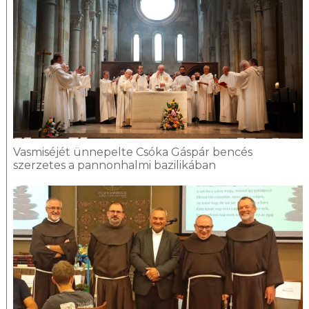
Vasmiséjét ünnepelte Csóka Gáspár bencés
szerzetes a pannonhalmi bazilikában