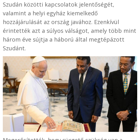
Szudán közötti kapcsolatok jelentőségét,
valamint a helyi egyház kiemelkedő
hozzájárulását az ország javához. Ezenkívül
érintették azt a súlyos válságot, amely több mint
három éve sújtja a háború által megtépázott
Szudánt.
Megerősítették, hogy sürgető szükség van a