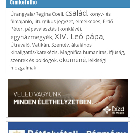
Címkefelhő
család
Úrangyala/Regina Coeli
,
,
könyv- és
filmajánló
,
liturgikus jegyzet
,
elmélkedés
,
Erdő
Péter
,
pápaválasztás (konklávé)
,
XIV. Leó pápa
egyházmegyék
,
,
Útravaló
,
Vatikán
,
Szentév
,
általános
kihallgatás/katekézis
,
Magnifica humanitas
,
ifjúság
,
ökumené
szentek és boldogok
,
,
lelkiségi
mozgalmak