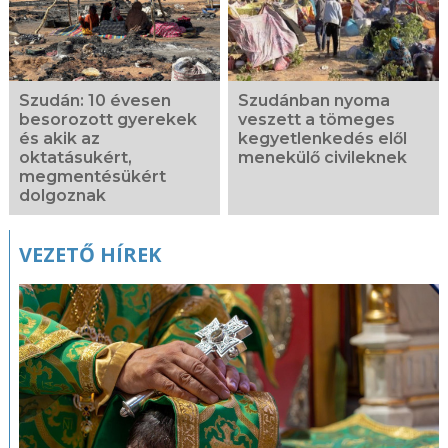
Szudán: 10 évesen
Szudánban nyoma
besorozott gyerekek
veszett a tömeges
és akik az
kegyetlenkedés elől
oktatásukért,
menekülő civileknek
megmentésükért
dolgoznak
VEZETŐ HÍREK