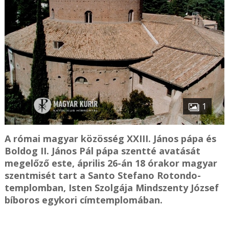
1
A római magyar közösség XXIII. János pápa és
Boldog II. János Pál pápa szentté avatását
megelőző este, április 26-án 18 órakor magyar
szentmisét tart a Santo Stefano Rotondo-
templomban, Isten Szolgája Mindszenty József
bíboros egykori címtemplomában.