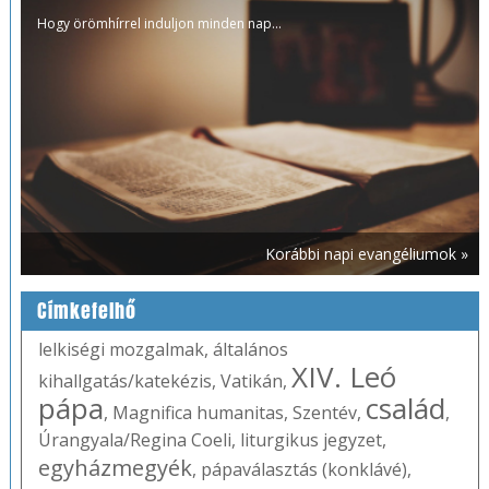
Hogy örömhírrel induljon minden nap...
Korábbi napi evangéliumok »
Címkefelhő
lelkiségi mozgalmak
,
általános
XIV. Leó
kihallgatás/katekézis
,
Vatikán
,
pápa
család
,
Magnifica humanitas
,
Szentév
,
,
Úrangyala/Regina Coeli
,
liturgikus jegyzet
,
egyházmegyék
,
pápaválasztás (konklávé)
,