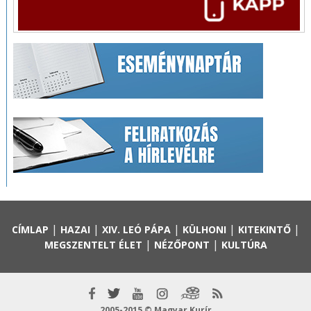
|
|
|
|
|
CÍMLAP
HAZAI
XIV. LEÓ PÁPA
KÜLHONI
KITEKINTŐ
|
|
MEGSZENTELT ÉLET
NÉZŐPONT
KULTÚRA
2005-2015 © Magyar Kurír