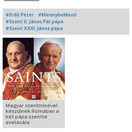
#Erdő Péter
#MennybeMenő
#Szent II. János Pál pápa
#Szent XXIII. János pápa
Kapcsolódó
fotógaléria
Magyar szentmisével
készülnek Rómában a
két pápa szentté
avatására