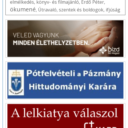
elmélkedés
,
könyv- és filmajánló
,
Erdő Péter
,
ökumené
,
Útravaló
,
szentek és boldogok
,
ifjúság