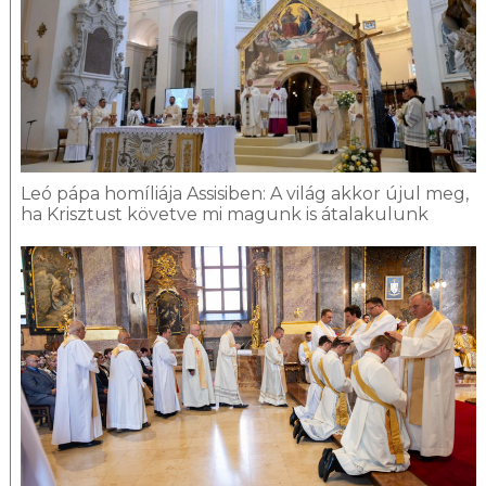
Leó pápa homíliája Assisiben: A világ akkor újul meg,
ha Krisztust követve mi magunk is átalakulunk