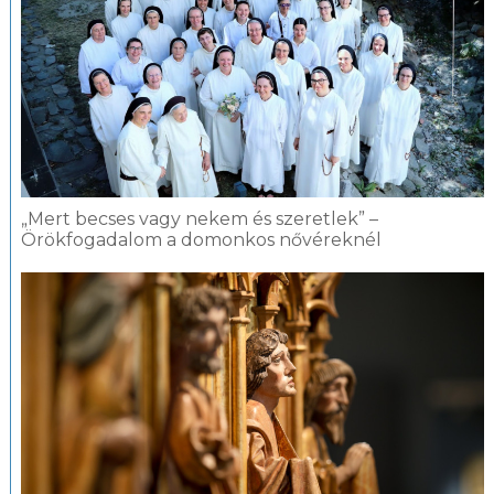
„Mert becses vagy nekem és szeretlek” –
Örökfogadalom a domonkos nővéreknél