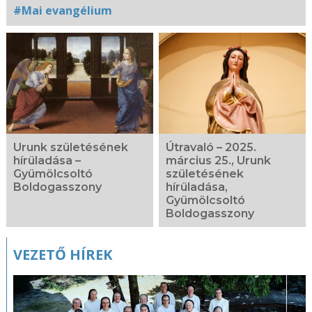
#Mai evangélium
Kapcsolódó
fotógaléria
Urunk születésének
Útravaló – 2025.
hírüladása –
március 25., Urunk
Gyümölcsoltó
születésének
Boldogasszony
hírüladása,
Gyümölcsoltó
Boldogasszony
VEZETŐ HÍREK