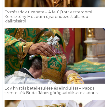
Évszázadok üzenete – A felújított esztergomi
Keresztény Múzeum újrarendezett állandó
kiállításáról
Egy hivatás beteljesülése és elindulása – Pappá
szentelték Budai János görögkatolikus diakónust