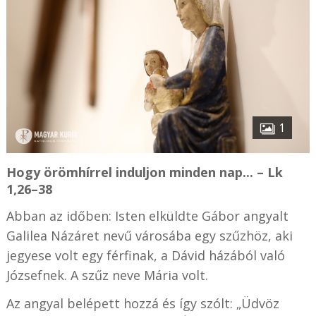
1
Hogy örömhírrel induljon minden nap... – Lk
1,26–38
Abban az időben: Isten elküldte Gábor angyalt
Galilea Názáret nevű városába egy szűzhöz, aki
jegyese volt egy férfinak, a Dávid házából való
Józsefnek. A szűz neve Mária volt.
Az angyal belépett hozzá és így szólt: „Üdvöz