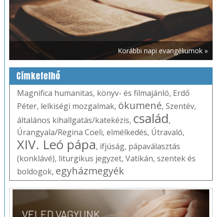
Korábbi napi evangéliumok »
Címkefelhő
Magnifica humanitas
,
könyv- és filmajánló
,
Erdő
ökumené
Péter
,
lelkiségi mozgalmak
,
,
Szentév
,
család
általános kihallgatás/katekézis
,
,
Úrangyala/Regina Coeli
,
elmélkedés
,
Útravaló
,
XIV. Leó pápa
,
ifjúság
,
pápaválasztás
(konklávé)
,
liturgikus jegyzet
,
Vatikán
,
szentek és
egyházmegyék
boldogok
,