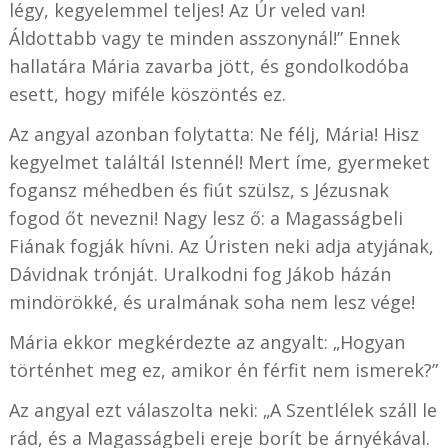
légy, kegyelemmel teljes! Az Úr veled van!
Áldottabb vagy te minden asszonynál!”
Ennek
hallatára Mária zavarba jött, és gondolkodóba
esett, hogy miféle köszöntés ez.
Az angyal azonban folytatta: Ne félj, Mária! Hisz
kegyelmet találtál Istennél! Mert íme, gyermeket
fogansz méhedben és fiút szülsz, s Jézusnak
fogod őt nevezni! Nagy lesz ő: a Magasságbeli
Fiának fogják hívni. Az Úristen neki adja atyjának,
Dávidnak trónját. Uralkodni fog Jákob házán
mindörökké, és uralmának soha nem lesz vége!
Mária ekkor megkérdezte az angyalt: „Hogyan
történhet meg ez, amikor én férfit nem ismerek?”
Az angyal ezt válaszolta neki: „A Szentlélek száll le
rád, és a Magasságbeli ereje borít be árnyékával.