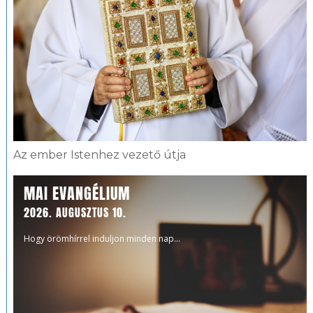
Az ember Istenhez vezető útja
MAI EVANGÉLIUM
2026. AUGUSZTUS 10.
Hogy örömhírrel induljon minden nap...