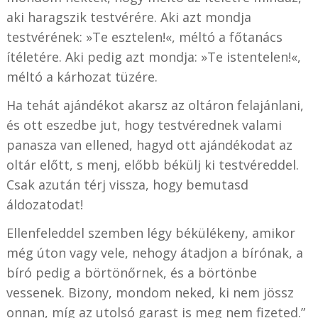
aki haragszik testvérére. Aki azt mondja
testvérének: »Te esztelen!«, méltó a főtanács
ítéletére. Aki pedig azt mondja: »Te istentelen!«,
méltó a kárhozat tüzére.
Ha tehát ajándékot akarsz az oltáron felajánlani,
és ott eszedbe jut, hogy testvérednek valami
panasza van ellened, hagyd ott ajándékodat az
oltár előtt, s menj, előbb békülj ki testvéreddel.
Csak azután térj vissza, hogy bemutasd
áldozatodat!
Ellenfeleddel szemben légy békülékeny, amikor
még úton vagy vele, nehogy átadjon a bírónak, a
bíró pedig a börtönőrnek, és a börtönbe
vessenek. Bizony, mondom neked, ki nem jössz
onnan, míg az utolsó garast is meg nem fizeted.”