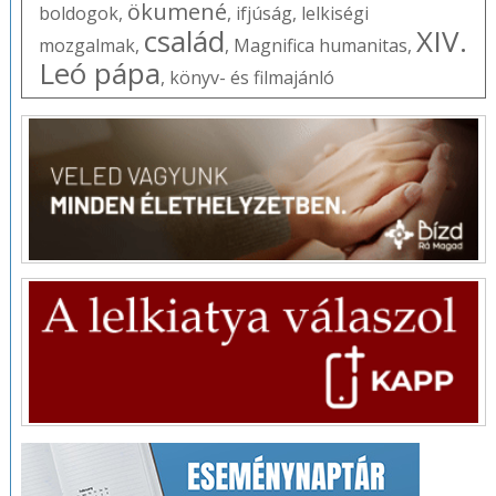
ökumené
boldogok
,
,
ifjúság
,
lelkiségi
család
XIV.
mozgalmak
,
,
Magnifica humanitas
,
Leó pápa
,
könyv- és filmajánló