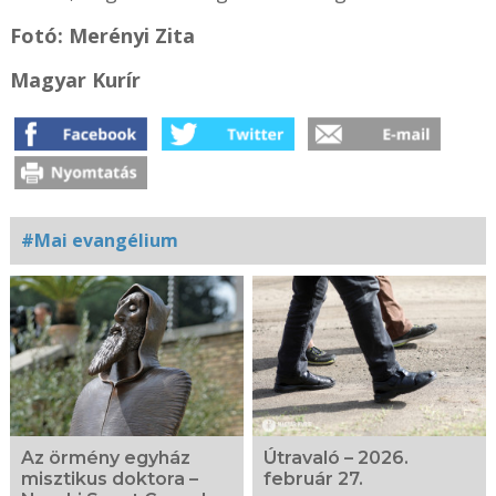
Fotó: Merényi Zita
Magyar Kurír
#Mai evangélium
Kapcsolódó
fotógaléria
Az örmény egyház
Útravaló – 2026.
misztikus doktora –
február 27.