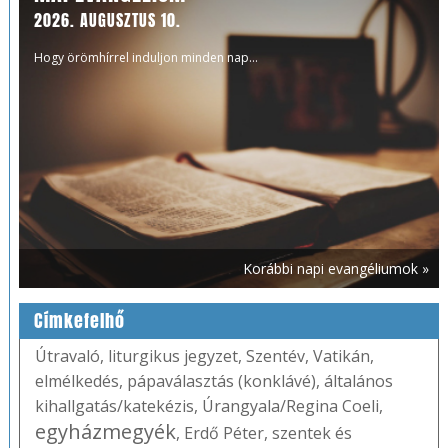
2026. AUGUSZTUS 10.
Hogy örömhírrel induljon minden nap...
Korábbi napi evangéliumok »
Címkefelhő
Útravaló
,
liturgikus jegyzet
,
Szentév
,
Vatikán
,
elmélkedés
,
pápaválasztás (konklávé)
,
általános
kihallgatás/katekézis
,
Úrangyala/Regina Coeli
,
egyházmegyék
,
Erdő Péter
,
szentek és