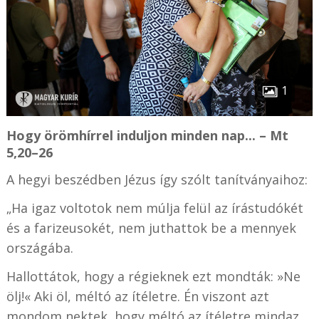
1
Hogy örömhírrel induljon minden nap... – Mt
5,20–26
A hegyi beszédben Jézus így szólt tanítványaihoz:
„Ha igaz voltotok nem múlja felül az írástudókét
és a farizeusokét, nem juthattok be a mennyek
országába.
Hallottátok, hogy a régieknek ezt mondták: »Ne
ölj!« Aki öl, méltó az ítéletre. Én viszont azt
mondom nektek, hogy méltó az ítéletre mindaz,