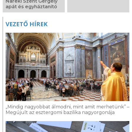
Nareki Szent Gergely
apát és egyháztanító
VEZETŐ HÍREK
„Mindig nagyobbat álmodni, mint amit merhetünk” –
Megújult az esztergomi bazilika nagyorgonája