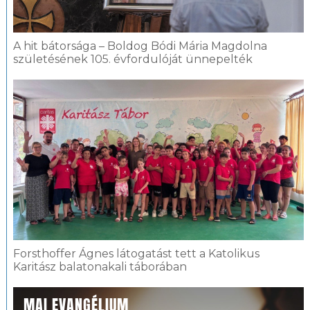
A hit bátorsága – Boldog Bódi Mária Magdolna
születésének 105. évfordulóját ünnepelték
Forsthoffer Ágnes látogatást tett a Katolikus
Karitász balatonakali táborában
MAI EVANGÉLIUM