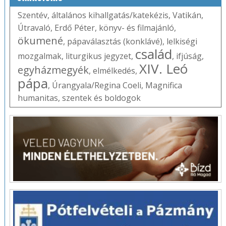
Szentév
,
általános kihallgatás/katekézis
,
Vatikán
,
Útravaló
,
Erdő Péter
,
könyv- és filmajánló
,
ökumené
,
pápaválasztás (konklávé)
,
lelkiségi
család
mozgalmak
,
liturgikus jegyzet
,
,
ifjúság
,
XIV. Leó
egyházmegyék
,
elmélkedés
,
pápa
,
Úrangyala/Regina Coeli
,
Magnifica
humanitas
,
szentek és boldogok