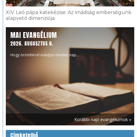
XIV. Leó pápa katekézise: Az imádság emberségünk
alapvető dimenziója
MAI EVANGÉLIUM
2026. AUGUSZTUS 6.
Hogy örömhírrel induljon minden nap...
Korábbi napi evangéliumok »
Címkefelhő