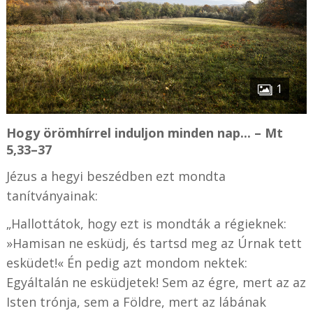
1
Hogy örömhírrel induljon minden nap... – Mt
5,33–37
Jézus a hegyi beszédben ezt mondta
tanítványainak:
„Hallottátok, hogy ezt is mondták a régieknek:
»
Hamisan ne esküdj, és tartsd meg az Úrnak tett
esküdet!« Én pedig azt mondom nektek:
Egyáltalán ne esküdjetek! Sem az égre, mert az az
Isten trónja, sem a Földre, mert az lábának