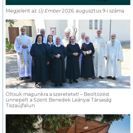
Megjelent az
Új Ember
2026. augusztus 9-i száma
Öltsük magunkra a szeretetet! – Beöltözést
ünnepelt a Szent Benedek Leányai Társaság
Tiszaújfalun