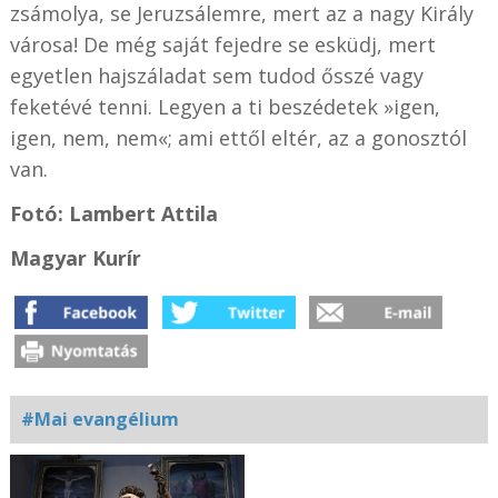
zsámolya, se Jeruzsálemre, mert az a nagy Király
városa! De még saját fejedre se esküdj, mert
egyetlen hajszáladat sem tudod ősszé vagy
feketévé tenni. Legyen a ti beszédetek »igen,
igen, nem, nem«; ami ettől eltér, az a gonosztól
van.
Fotó: Lambert Attila
Magyar Kurír
#Mai evangélium
Kapcsolódó