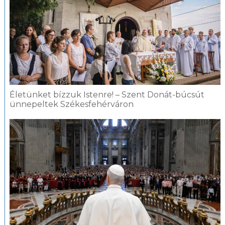
Életünket bízzuk Istenre! – Szent Donát-búcsút
ünnepeltek Székesfehérváron