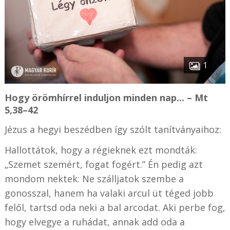
1
Hogy örömhírrel induljon minden nap... – Mt
5,38–42
Jézus a hegyi beszédben így szólt tanítványaihoz:
Hallottátok, hogy a régieknek ezt mondták:
„Szemet szemért, fogat fogért.” Én pedig azt
mondom nektek: Ne szálljatok szembe a
gonosszal, hanem ha valaki arcul üt téged jobb
felől, tartsd oda neki a bal arcodat. Aki perbe fog,
hogy elvegye a ruhádat, annak add oda a