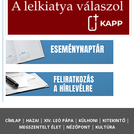
|
|
|
|
|
CÍMLAP
HAZAI
XIV. LEÓ PÁPA
KÜLHONI
KITEKINTŐ
|
|
MEGSZENTELT ÉLET
NÉZŐPONT
KULTÚRA