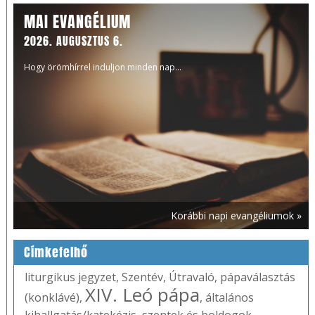
MAI EVANGÉLIUM
2026. AUGUSZTUS 6.
Hogy örömhírrel induljon minden nap...
Korábbi napi evangéliumok »
Címkefelhő
liturgikus jegyzet
,
Szentév
,
Útravaló
,
pápaválasztás
XIV. Leó pápa
(konklávé)
,
,
általános