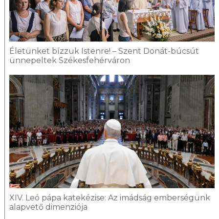
Életünket bízzuk Istenre! – Szent Donát-búcsút
ünnepeltek Székesfehérváron
XIV. Leó pápa katekézise: Az imádság emberségünk
alapvető dimenziója