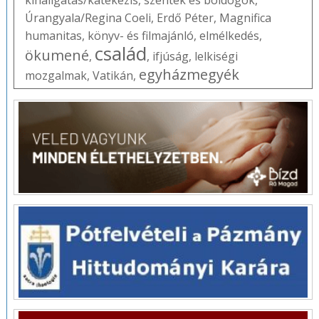
kihallgatás/katekézis
,
szentek és boldogok
,
Úrangyala/Regina Coeli
,
Erdő Péter
,
Magnifica
humanitas
,
könyv- és filmajánló
,
elmélkedés
,
család
ökumené
,
,
ifjúság
,
lelkiségi
egyházmegyék
mozgalmak
,
Vatikán
,