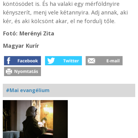
köntösödet is. És ha valaki egy mérföldnyire
kényszerít, menj vele kétannyira. Adj annak, aki
kér, és aki kölcsönt akar, el ne fordulj tőle.
Fotó: Merényi Zita
Magyar Kurír
#Mai evangélium
Kapcsolódó
fotógaléria