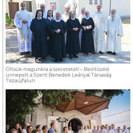
Öltsük magunkra a szeretetet! – Beöltözést
ünnepelt a Szent Benedek Leányai Társaság
Tiszaújfalun