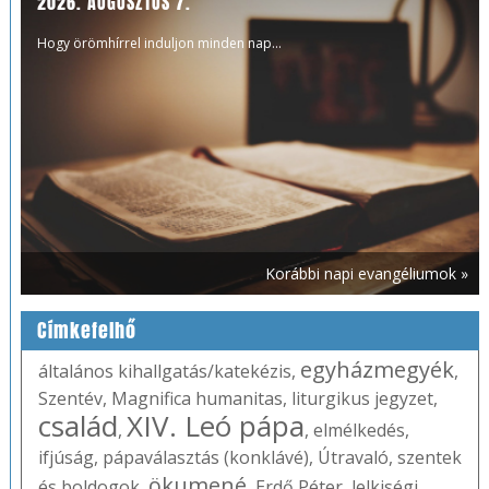
2026. AUGUSZTUS 7.
Hogy örömhírrel induljon minden nap...
Korábbi napi evangéliumok »
Címkefelhő
egyházmegyék
általános kihallgatás/katekézis
,
,
Szentév
,
Magnifica humanitas
,
liturgikus jegyzet
,
család
XIV. Leó pápa
,
,
elmélkedés
,
ifjúság
,
pápaválasztás (konklávé)
,
Útravaló
,
szentek
ökumené
és boldogok
,
,
Erdő Péter
,
lelkiségi