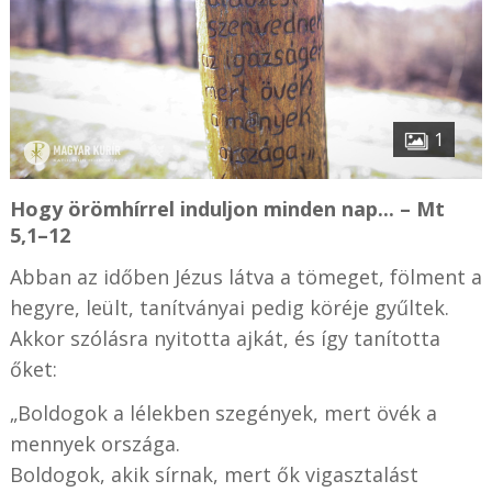
1
Hogy örömhírrel induljon minden nap... – Mt
5,1–12
Abban az időben Jézus látva a tömeget, fölment a
hegyre, leült, tanítványai pedig köréje gyűltek.
Akkor szólásra nyitotta ajkát, és így tanította
őket:
„Boldogok a lélekben szegények, mert övék a
mennyek országa.
Boldogok, akik sírnak, mert ők vigasztalást