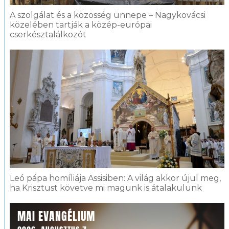
A szolgálat és a közösség ünnepe – Nagykovácsi
közelében tartják a közép-európai
cserkésztalálkozót
Leó pápa homíliája Assisiben: A világ akkor újul meg,
ha Krisztust követve mi magunk is átalakulunk
MAI EVANGÉLIUM