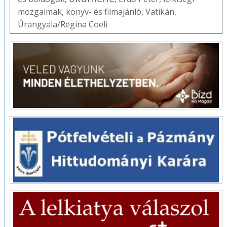
mozgalmak
,
könyv- és filmajánló
,
Vatikán
,
Úrangyala/Regina Coeli