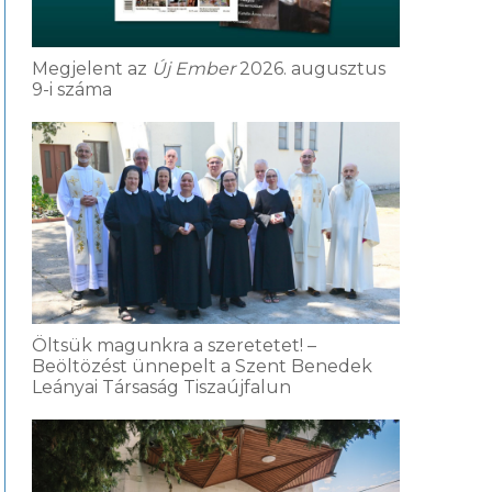
Megjelent az
Új Ember
2026. augusztus
9-i száma
Öltsük magunkra a szeretetet! –
Beöltözést ünnepelt a Szent Benedek
Leányai Társaság Tiszaújfalun