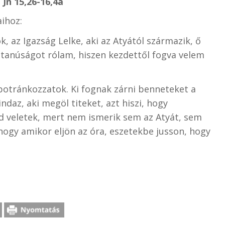
 Jn 15,26-16,4a
aihoz:
ök, az Igazság Lelke, aki az Atyától származik, ő
 tanúságot rólam, hiszen kezdettől fogva velem
otránkozzatok. Ki fognak zárni benneteket a
ndaz, aki megöl titeket, azt hiszi, hogy
jd veletek, mert nem ismerik sem az Atyát, sem
ogy amikor eljön az óra, eszetekbe jusson, hogy