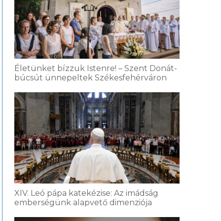
Életünket bízzuk Istenre! – Szent Donát-
búcsút ünnepeltek Székesfehérváron
XIV. Leó pápa katekézise: Az imádság
emberségünk alapvető dimenziója