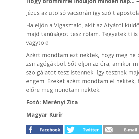
Hogy örömhírrel induljon minden nap... –
Jézus az utolsó vacsorán így szólt apostol
Ha eljön a Vigasztaló, akit az Atyától küld
majd tanúságot tesz rólam. Tegyetek ti is
vagytok!
Azért mondtam ezt nektek, hogy meg ne b
zsinagógákból. Sőt eljön az óra, amikor mi
szolgálatot tesz Istennek, így tesznek ma
engem. Ezeket azért mondtam el nektek, h
előre megmondtam nektek.
Fotó: Merényi Zita
Magyar Kurír