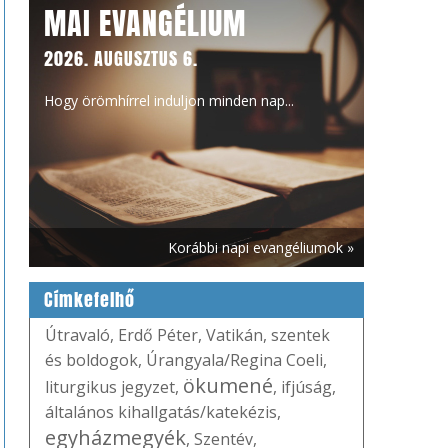
MAI EVANGÉLIUM
2026. AUGUSZTUS 6.
Hogy örömhírrel induljon minden nap...
Korábbi napi evangéliumok »
Címkefelhő
Útravaló
,
Erdő Péter
,
Vatikán
,
szentek
és boldogok
,
Úrangyala/Regina Coeli
,
ökumené
liturgikus jegyzet
,
,
ifjúság
,
általános kihallgatás/katekézis
,
egyházmegyék
,
Szentév
,