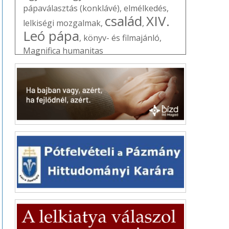
pápaválasztás (konklávé)
,
elmélkedés
,
család
XIV.
lelkiségi mozgalmak
,
,
Leó pápa
,
könyv- és filmajánló
,
Magnifica humanitas