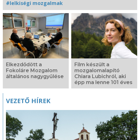
#lelkiségi mozgalmak
Kapcsolódó
fotógaléria
Elkezdődött a
Film készült a
Fokoláre Mozgalom
mozgalomalapító
általános nagygyűlése
Chiara Lubichról, aki
épp ma lenne 101 éves
VEZETŐ HÍREK