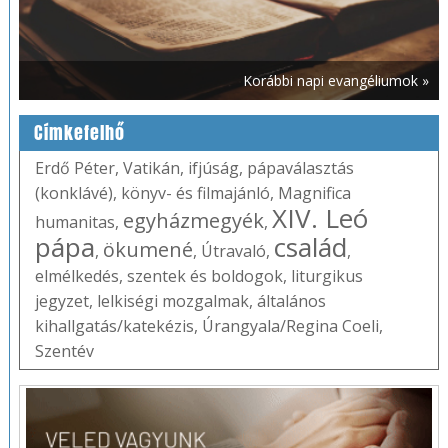
Korábbi napi evangéliumok »
Címkefelhő
Erdő Péter
,
Vatikán
,
ifjúság
,
pápaválasztás
(konklávé)
,
könyv- és filmajánló
,
Magnifica
XIV. Leó
egyházmegyék
humanitas
,
,
pápa
család
ökumené
,
,
Útravaló
,
,
elmélkedés
,
szentek és boldogok
,
liturgikus
jegyzet
,
lelkiségi mozgalmak
,
általános
kihallgatás/katekézis
,
Úrangyala/Regina Coeli
,
Szentév