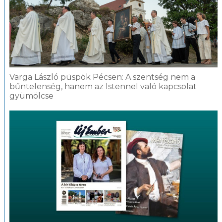
Varga László püspök Pécsen: A szentség nem a
bűntelenség, hanem az Istennel való kapcsolat
gyümölcse