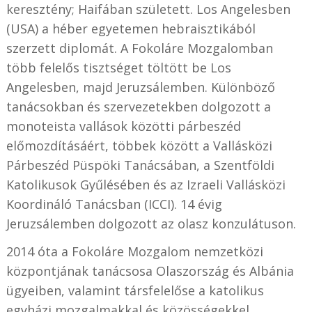
keresztény; Haifában született. Los Angelesben
(USA) a héber egyetemen hebraisztikából
szerzett diplomát. A Fokoláre Mozgalomban
több felelős tisztséget töltött be Los
Angelesben, majd Jeruzsálemben. Különböző
tanácsokban és szervezetekben dolgozott a
monoteista vallások közötti párbeszéd
előmozdításáért, többek között a Vallásközi
Párbeszéd Püspöki Tanácsában, a Szentföldi
Katolikusok Gyűlésében és az Izraeli Vallásközi
Koordináló Tanácsban (ICCI). 14 évig
Jeruzsálemben dolgozott az olasz konzulátuson.
2014 óta a Fokoláre Mozgalom nemzetközi
központjának tanácsosa Olaszország és Albánia
ügyeiben, valamint társfelelőse a katolikus
egyházi mozgalmakkal és közösségekkel