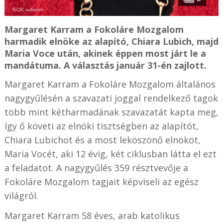
Margaret Karram a Fokoláre Mozgalom
harmadik elnöke az alapító, Chiara Lubich, majd
Maria Voce után, akinek éppen most járt le a
mandátuma. A választás január 31-én zajlott.
Margaret Karram a Fokoláre Mozgalom általános
nagygyűlésén a szavazati joggal rendelkező tagok
több mint kétharmadának szavazatát kapta meg,
így ő követi az elnöki tisztségben az alapítót,
Chiara Lubichot és a most leköszönő elnököt,
Maria Vocét, aki 12 évig, két ciklusban látta el ezt
a feladatot. A nagygyűlés 359 résztvevője a
Fokoláre Mozgalom tagjait képviseli az egész
világról.
Margaret Karram 58 éves, arab katolikus