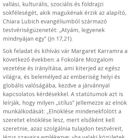
vallási, kulturális, szociális és földrajzi
sokféleségét, akik magukénak érzik az alapító,
Chiara Lubich evangéliumból származó
testvériségüzenetét: „Atyám, legyenek
mindnyájan egy” (Jn 17,21).
Sok feladat és kihívás vár Margaret Karramra a
következő években: a Fokoláre Mozgalom
vezetése és irányítása, ami kiterjed az egész
világra, és belemélyed az emberiség helyi és
globális valóságába, kezdve a járvánnyal
kapcsolatos kérdésekkel. A statútumok azt is
leírják, hogy milyen „stílus” jellemezze az elnök
munkálkodását: „Elnöklése mindenekfölött a
szeretet elnöklése lesz, mert elsőként kell
szeretnie, azaz szolgálnia tulajdon testvéreit,
Jézus szavaira emlékezve: »ha valaki közületek