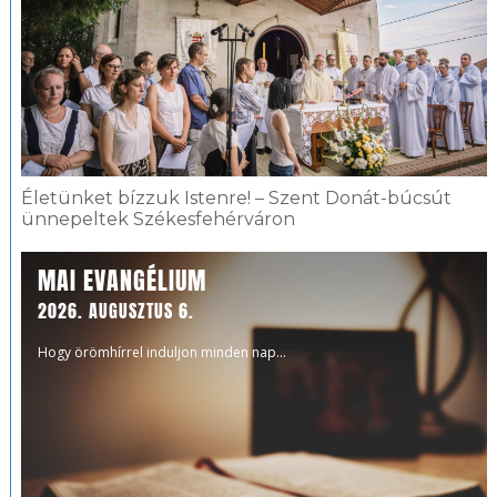
Életünket bízzuk Istenre! – Szent Donát-búcsút
ünnepeltek Székesfehérváron
MAI EVANGÉLIUM
2026. AUGUSZTUS 6.
Hogy örömhírrel induljon minden nap...