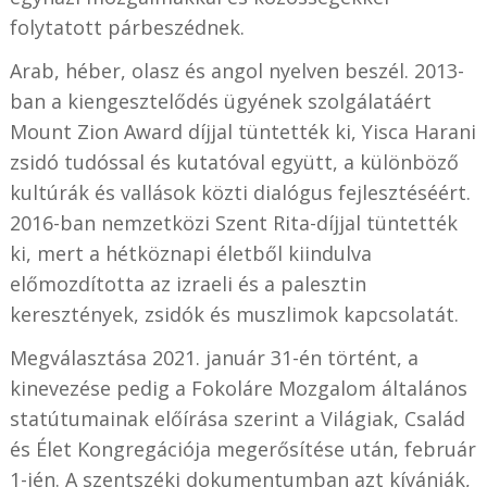
folytatott párbeszédnek.
Arab, héber, olasz és angol nyelven beszél. 2013-
ban a kiengesztelődés ügyének szolgálatáért
Mount Zion Award díjjal tüntették ki, Yisca Harani
zsidó tudóssal és kutatóval együtt, a különböző
kultúrák és vallások közti dialógus fejlesztéséért.
2016-ban nemzetközi Szent Rita-díjjal tüntették
ki, mert a hétköznapi életből kiindulva
előmozdította az izraeli és a palesztin
keresztények, zsidók és muszlimok kapcsolatát.
Megválasztása 2021. január 31-én történt, a
kinevezése pedig a Fokoláre Mozgalom általános
statútumainak előírása szerint a Világiak, Család
és Élet Kongregációja megerősítése után, február
1-jén. A szentszéki dokumentumban azt kívánják,