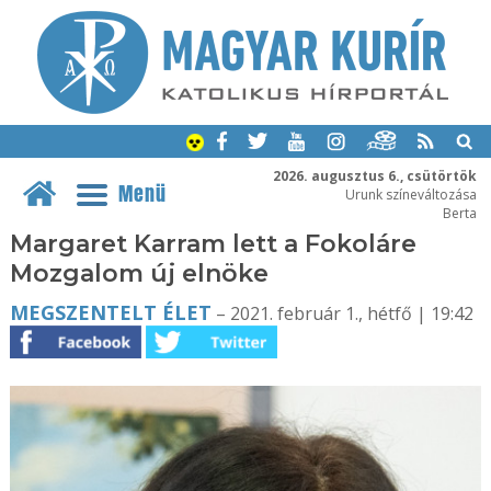
2026. augusztus 6., csütörtök
Menü
Urunk színeváltozása
Berta
Margaret Karram lett a Fokoláre
Mozgalom új elnöke
MEGSZENTELT ÉLET
– 2021. február 1., hétfő | 19:42