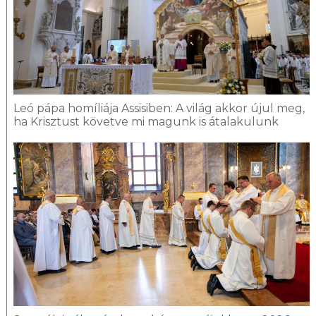
Leó pápa homíliája Assisiben: A világ akkor újul meg,
ha Krisztust követve mi magunk is átalakulunk