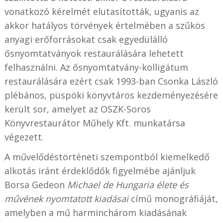
vonatkozó kérelmét elutasították, ugyanis az
akkor hatályos törvények értelmében a szűkös
anyagi erőforrásokat csak egyedülálló
ősnyomtatványok restaurálására lehetett
felhasználni. Az ősnyomtatvány-kolligátum
restaurálására ezért csak 1993-ban Csonka László
plébános, püspöki könyvtáros kezdeményezésére
került sor, amelyet az OSZK-Soros
Könyvrestaurátor Műhely Kft. munkatársa
végezett.
A művelődéstörténeti szempontból kiemelkedő
alkotás iránt érdeklődők figyelmébe ajánljuk
Borsa Gedeon
Michael de Hungaria élete és
művének nyomtatott kiadásai
című monográfiáját,
amelyben a mű harminchárom kiadásának