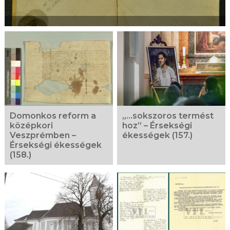
Domonkos reform a
„…sokszoros termést
középkori
hoz” – Érsekségi
Veszprémben –
ékességek (157.)
Érsekségi ékességek
(158.)