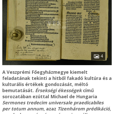
4
A Veszprémi Főegyházmegye kiemelt
feladatának tekinti a hitből fakadó kultúra és a
kulturális értékek gondozását, méltó
bemutatását.
Érsekségi ékességek
című
sorozatában ezúttal Michael de Hungaria
Sermones tredecim universale praedicabiles
per totum annum
, azaz
Tizenhárom prédikáció,