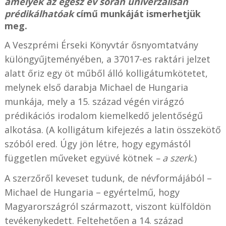
amelyek az egész év során univerzálisan
prédikálhatóak
című munkáját ismerhetjük
meg.
A Veszprémi Érseki Könyvtár ősnyomtatvány
különgyűjteményében, a 37017-es raktári jelzet
alatt őriz egy öt műből álló kolligátumkötetet,
melynek első darabja Michael de Hungaria
munkája, mely a 15. század végén virágzó
prédikációs irodalom kiemelkedő jelentőségű
alkotása. (A kolligátum kifejezés a latin összekötő
szóból ered. Úgy jön létre, hogy egymástól
független műveket együvé kötnek
– a szerk.
)
A szerzőről keveset tudunk, de névformájából –
Michael de Hungaria – egyértelmű, hogy
Magyarországról származott, viszont külföldön
tevékenykedett. Feltehetően a 14. század