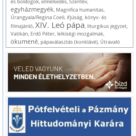
és boldogok
,
elmélkedés
,
Szentév
,
egyházmegyék
,
Magnifica humanitas
,
Úrangyala/Regina Coeli
,
ifjúság
,
könyv- és
XIV. Leó pápa
filmajánló
,
,
liturgikus jegyzet
,
Vatikán
,
Erdő Péter
,
lelkiségi mozgalmak
,
ökumené
,
pápaválasztás (konklávé)
,
Útravaló