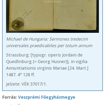
Michael de Hungaria: Sermones tredecim
universales praedicabiles per totum annum
Strassburg: [typogr. operis Jordani de
Quedlinburg (= Georg Husner)], in vigilia
Annuntiationis virginis Mariae [24. Mart.]
1487. 4° 128 ff.
jelzete: VÉK 37017/1.
Forrás:
Veszprémi Főegyházmegye