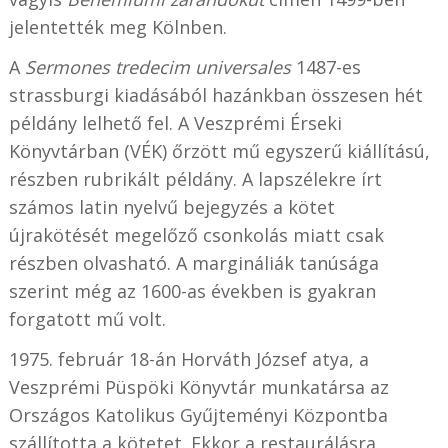
jelentették meg Kölnben.
A
Sermones tredecim universales
1487-es
strassburgi kiadásából hazánkban összesen hét
példány lelhető fel. A Veszprémi Érseki
Könyvtárban (VÉK) őrzött mű egyszerű kiállítású,
részben rubrikált példány. A lapszélekre írt
számos latin nyelvű bejegyzés a kötet
újrakötését megelőző csonkolás miatt csak
részben olvasható. A margináliák tanúsága
szerint még az 1600-as években is gyakran
forgatott mű volt.
1975. február 18-án Horváth József atya, a
Veszprémi Püspöki Könyvtár munkatársa az
Országos Katolikus Gyűjteményi Központba
szállította a kötetet. Ekkor a restaurálásra