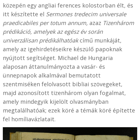
közepén egy angliai ferences kolostorban élt, és
itt készítette el
Sermones tredecim universale
praedicabiles per totum annum,
azaz
Tizenhárom
prédikáció, amelyek az egész év során
univerzálisan prédikálhatóak
című munkáját,
amely az igehirdetéseikre készülő papoknak
nyújtott segítséget. Michael de Hungaria
alaposan áttanulmányozta a vasár- és
ünnepnapok alkalmával bemutatott
szentmiséken felolvasott bibliai szövegeket,
majd azonosított tizenhárom olyan fogalmat,
amely mindegyik kijelölt olvasmányban
megtalálhatóak; ezek köré a témák köré építette
fel homíliavázlatait.