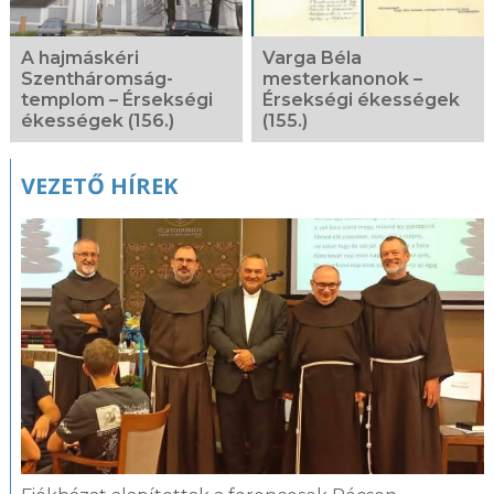
A hajmáskéri
Varga Béla
Szentháromság-
mesterkanonok –
templom – Érsekségi
Érsekségi ékességek
ékességek (156.)
(155.)
VEZETŐ HÍREK