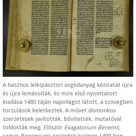
A hasznos lelkipásztori segédanyag kéziratát újra
és újra lemásolták, és mire első nyomtatott
kiadása 1480 táján napvilágot látott, a szövegben
torzulások keletkeztek. A művet domonkos
szerzetesek javították, bővítették, mutatóval
toldották meg. Először
Evagatorium Benemii
,
vagyis
Benemiumi zarándokút
címen 1499-ben