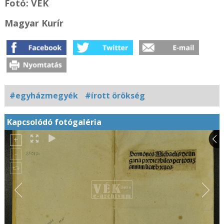
Fotó: VÉK
Magyar Kurír
#egyházmegyék
#írott örökség
Kapcsolódó fotógaléria