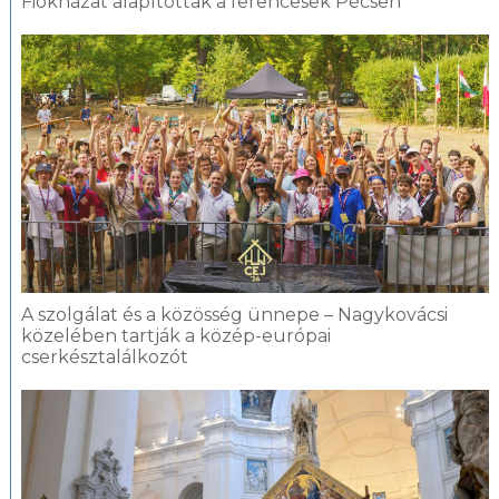
Fiókházat alapítottak a ferencesek Pécsen
A szolgálat és a közösség ünnepe – Nagykovácsi
közelében tartják a közép-európai
cserkésztalálkozót