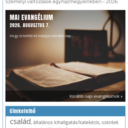
Személyi változások egyházmegyéinkben – 2026
MAI EVANGÉLIUM
2026. AUGUSZTUS 7.
Hogy örömhírrel induljon minden nap...
Korábbi napi evangéliumok »
Címkefelhő
család
,
általános kihallgatás/katekézis
,
szentek