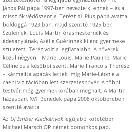
János Pál pápa 1997-ben nevezte ki ennek – és a
missziók védőszentje. Terézt XI. Pius pápa avatta
boldoggá 1923-ban, majd szentté 1925-ben.
Szüleinek, Louis Martin órásmesternek és
édesanyjának, Azélie Guérinnek kilenc gyermeke
született, Teréz volt a legfiatalabb. A nővérek
közül négyen – Marie-Louis, Marie-Pauline, Marie-
Céline és a későbbi szent, Marie-Francois Thérése
– kármelita apácák lettek, míg Marie-Léonie a
caeni vizitációban lett szerzetesnővér. A többi
testvér még gyermekkorában meghalt. A Martin
házaspárt XVI. Benedek pápa 2008 októberében
szentté avatta.
Az
Új Ember Kiadványok
legújabb kötetében
Michael Marsch OP német domonkos pap,