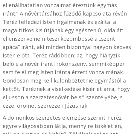
ellenállhatatlan vonzalmat éreztünk egymás
iránt.” A nővértársához fűződő kapcsolata révén
Teréz felfedezi Isten irgalmának és ezáltal a
maga titkos kis útjának egy egészen új oldalát:
ellenszenve nem teszi közömbössé a „szent
apáca” iránt, aki minden bizonnyal nagyon kedves
Isten előtt. Teréz rádöbben: az, hogy hiányzik
belőle a nővér iránti rokonszenv, semmiképpen
sem felel meg Isten iránta érzett vonzalmának.
Gondosan meg kell különböztetnie egymástól a
kettőt. Teréznek a viselkedése kísérlet arra, hogy
eljusson a szerzetesnővér belső szentélyébe, s
ezzel örömet szerezzen Jézusnak.
A domonkos szerzetes elemzése szerint Teréz
egyre világosabban látja, mennyire tökéletlen,