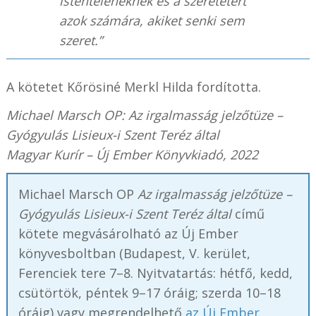
istenteleneknek és a szeretetért
azok számára, akiket senki sem
szeret.”
A kötetet Kőrösiné Merkl Hilda fordította.
Michael Marsch OP: Az irgalmasság jelzőtüze –
Gyógyulás Lisieux-i Szent Teréz által
Magyar Kurír – Új Ember Könyvkiadó, 2022
Michael Marsch OP
Az irgalmasság jelzőtüze –
Gyógyulás Lisieux-i Szent Teréz által
című
kötete megvásárolható az Új Ember
könyvesboltban (Budapest, V. kerület,
Ferenciek tere 7–8. Nyitvatartás: hétfő, kedd,
csütörtök, péntek 9–17 óráig; szerda 10–18
óráig) vagy megrendelhető
az Új Ember