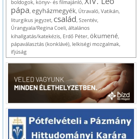
XIV. Leó
boldogok
,
könyv- és filmajánló
,
pápa
egyházmegyék
,
,
Útravaló
,
Vatikán
,
család
liturgikus jegyzet
,
,
Szentév
,
Úrangyala/Regina Coeli
,
általános
ökumené
kihallgatás/katekézis
,
Erdő Péter
,
,
pápaválasztás (konklávé)
,
lelkiségi mozgalmak
,
ifjúság