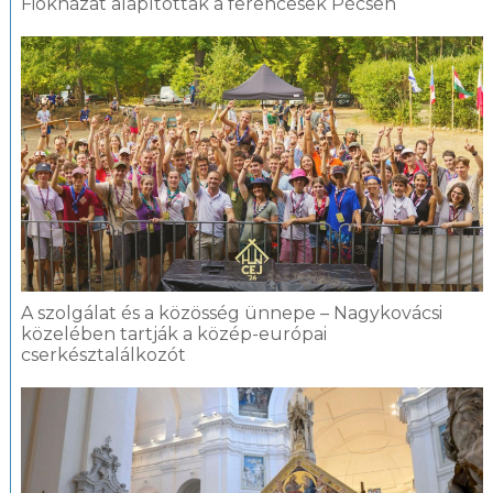
Fiókházat alapítottak a ferencesek Pécsen
A szolgálat és a közösség ünnepe – Nagykovácsi
közelében tartják a közép-európai
cserkésztalálkozót