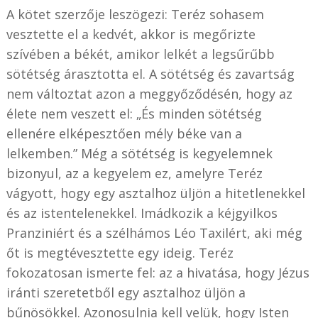
A kötet szerzője leszögezi: Teréz sohasem
vesztette el a kedvét, akkor is megőrizte
szívében a békét, amikor lelkét a legsűrűbb
sötétség árasztotta el. A sötétség és zavartság
nem változtat azon a meggyőződésén, hogy az
élete nem veszett el: „És minden sötétség
ellenére elképesztően mély béke van a
lelkemben.” Még a sötétség is kegyelemnek
bizonyul, az a kegyelem ez, amelyre Teréz
vágyott, hogy egy asztalhoz üljön a hitetlenekkel
és az istentelenekkel. Imádkozik a kéjgyilkos
Pranziniért és a szélhámos Léo Taxilért, aki még
őt is megtévesztette egy ideig. Teréz
fokozatosan ismerte fel: az a hivatása, hogy Jézus
iránti szeretetből egy asztalhoz üljön a
bűnösökkel. Azonosulnia kell velük, hogy Isten