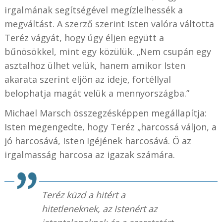
irgalmának segítségével megízlelhessék a
megváltást. A szerző szerint Isten valóra váltotta
Teréz vágyát, hogy úgy éljen együtt a
bűnösökkel, mint egy közülük. „Nem csupán egy
asztalhoz ülhet velük, hanem amikor Isten
akarata szerint eljön az ideje, fortéllyal
belophatja magát velük a mennyországba.”
Michael Marsch összegzésképpen megállapítja:
Isten megengedte, hogy Teréz „harcossá váljon, a
jó harcosává, Isten Igéjének harcosává. Ő az
irgalmasság harcosa az igazak számára.
Teréz küzd a hitért a
hitetleneknek, az Istenért az