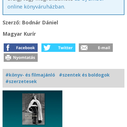
online könyváruházban
.
Szerző: Bodnár Dániel
Magyar Kurír
#könyv- és filmajánló
#szentek és boldogok
#szerzetesek
Kapcsolódó
fotógaléria