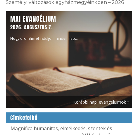
Személyi változások egyházmegyéinkben – 2026
MAI EVANGÉLIUM
2026. AUGUSZTUS 7.
Hogy örömhírrel induljon minden nap...
Korábbi napi evangéliumok »
Címkefelhő
Magnifica humanitas
,
elmélkedés
,
szentek és