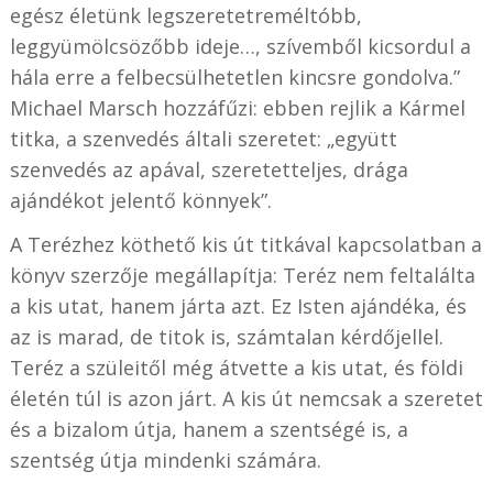
egész életünk legszeretetreméltóbb,
leggyümölcsözőbb ideje…, szívemből kicsordul a
hála erre a felbecsülhetetlen kincsre gondolva.”
Michael Marsch hozzáfűzi: ebben rejlik a Kármel
titka, a szenvedés általi szeretet: „együtt
szenvedés az apával, szeretetteljes, drága
ajándékot jelentő könnyek”.
A Terézhez köthető kis út titkával kapcsolatban a
könyv szerzője megállapítja: Teréz nem feltalálta
a kis utat, hanem járta azt. Ez Isten ajándéka, és
az is marad, de titok is, számtalan kérdőjellel.
Teréz a szüleitől még átvette a kis utat, és földi
életén túl is azon járt. A kis út nemcsak a szeretet
és a bizalom útja, hanem a szentségé is, a
szentség útja mindenki számára.