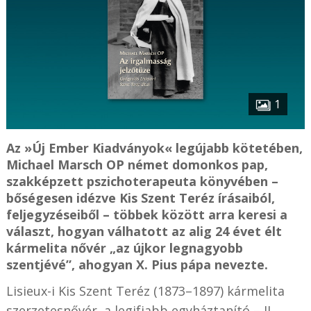
1
Az »Új Ember Kiadványok« legújabb kötetében,
Michael Marsch OP német domonkos pap,
szakképzett pszichoterapeuta könyvében –
bőségesen idézve Kis Szent Teréz írásaiból,
feljegyzéseiből – többek között arra keresi a
választ, hogyan válhatott az alig 24 évet élt
kármelita nővér „az újkor legnagyobb
szentjévé”, ahogyan X. Pius pápa nevezte.
Lisieux-i Kis Szent Teréz (1873–1897) kármelita
szerzetesnővér, a legifjabb egyháztanító – II.