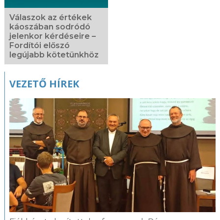
Válaszok az értékek
káoszában sodródó
jelenkor kérdéseire –
Fordítói előszó
legújabb kötetünkhöz
VEZETŐ HÍREK