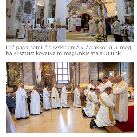
Leó pápa homíliája Assisiben: A világ akkor újul meg,
ha Krisztust követve mi magunk is átalakulunk