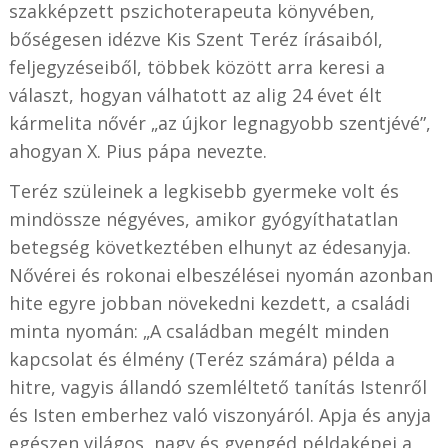
szakképzett pszichoterapeuta könyvében,
bőségesen idézve Kis Szent Teréz írásaiból,
feljegyzéseiből, többek között arra keresi a
választ, hogyan válhatott az alig 24 évet élt
kármelita nővér „az újkor legnagyobb szentjévé”,
ahogyan X. Pius pápa nevezte.
Teréz szüleinek a legkisebb gyermeke volt és
mindössze négyéves, amikor gyógyíthatatlan
betegség következtében elhunyt az édesanyja.
Nővérei és rokonai elbeszélései nyomán azonban
hite egyre jobban növekedni kezdett, a családi
minta nyomán: „A családban megélt minden
kapcsolat és élmény (Teréz számára) példa a
hitre, vagyis állandó szemléltető tanítás Istenről
és Isten emberhez való viszonyáról. Apja és anyja
egészen világos, nagy és gyengéd példaképei a