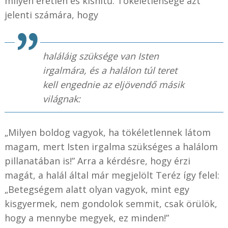
milyen éretlen és kishitű. Tökéletlensége azt
jelenti számára, hogy
haláláig szüksége van Isten
irgalmára, és a halálon túl teret
kell engednie az eljövendő másik
világnak:
„Milyen boldog vagyok, ha tökéletlennek látom
magam, mert Isten irgalma szükséges a halálom
pillanatában is!” Arra a kérdésre, hogy érzi
magát, a halál által már megjelölt Teréz így felel:
„Betegségem alatt olyan vagyok, mint egy
kisgyermek, nem gondolok semmit, csak örülök,
hogy a mennybe megyek, ez minden!”