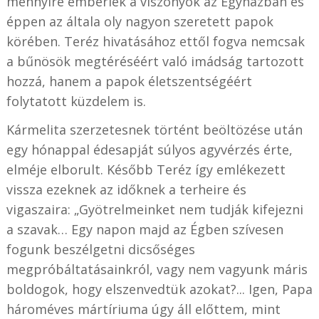
mennyire emberiek a viszonyok az Egyházban és
éppen az általa oly nagyon szeretett papok
körében. Teréz hivatásához ettől fogva nemcsak
a bűnösök megtéréséért való imádság tartozott
hozzá, hanem a papok életszentségéért
folytatott küzdelem is.
Kármelita szerzetesnek történt beöltözése után
egy hónappal édesapját súlyos agyvérzés érte,
elméje elborult. Később Teréz így emlékezett
vissza ezeknek az időknek a terheire és
vigaszaira: „Gyötrelmeinket nem tudják kifejezni
a szavak… Egy napon majd az Égben szívesen
fogunk beszélgetni dicsőséges
megpróbáltatásainkról, vagy nem vagyunk máris
boldogok, hogy elszenvedtük azokat?... Igen, Papa
hároméves mártíriuma úgy áll előttem, mint