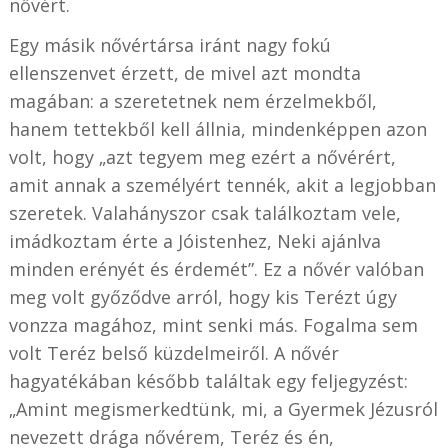
nővért.
Egy másik nővértársa iránt nagy fokú
ellenszenvet érzett, de mivel azt mondta
magában: a szeretetnek nem érzelmekből,
hanem tettekből kell állnia, mindenképpen azon
volt, hogy „azt tegyem meg ezért a nővérért,
amit annak a személyért tennék, akit a legjobban
szeretek. Valahányszor csak találkoztam vele,
imádkoztam érte a Jóistenhez, Neki ajánlva
minden erényét és érdemét”. Ez a nővér valóban
meg volt győződve arról, hogy kis Terézt úgy
vonzza magához, mint senki más. Fogalma sem
volt Teréz belső küzdelmeiről. A nővér
hagyatékában később találtak egy feljegyzést:
„Amint megismerkedtünk, mi, a Gyermek Jézusról
nevezett drága nővérem, Teréz és én,