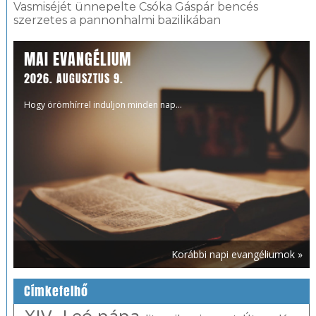
Vasmiséjét ünnepelte Csóka Gáspár bencés
szerzetes a pannonhalmi bazilikában
MAI EVANGÉLIUM
2026. AUGUSZTUS 9.
Hogy örömhírrel induljon minden nap...
Korábbi napi evangéliumok »
Címkefelhő
XIV. Leó pápa