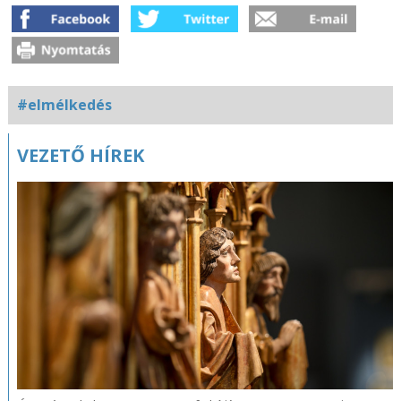
#elmélkedés
Kapcsolódó
VEZETŐ HÍREK
fotógaléria