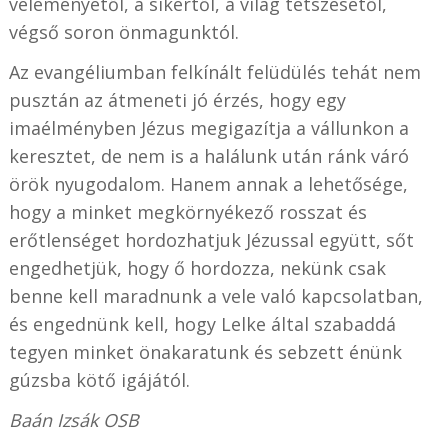
véleményétől, a sikertől, a világ tetszésétől,
végső soron önmagunktól.
Az evangéliumban felkínált felüdülés tehát nem
pusztán az átmeneti jó érzés, hogy egy
imaélményben Jézus megigazítja a vállunkon a
keresztet, de nem is a halálunk után ránk váró
örök nyugodalom. Hanem annak a lehetősége,
hogy a minket megkörnyékező rosszat és
erőtlenséget hordozhatjuk Jézussal együtt, sőt
engedhetjük, hogy ő hordozza, nekünk csak
benne kell maradnunk a vele való kapcsolatban,
és engednünk kell, hogy Lelke által szabaddá
tegyen minket önakaratunk és sebzett énünk
gúzsba kötő igájától.
Baán Izsák OSB