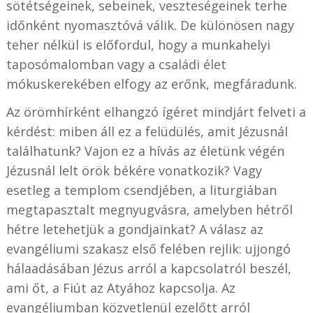
sötétségeinek, sebeinek, veszteségeinek terhe
időnként nyomasztóvá válik. De különösen nagy
teher nélkül is előfordul, hogy a munkahelyi
taposómalomban vagy a családi élet
mókuskerekében elfogy az erőnk, megfáradunk.
Az örömhírként elhangzó ígéret mindjárt felveti a
kérdést: miben áll ez a felüdülés, amit Jézusnál
találhatunk? Vajon ez a hívás az életünk végén
Jézusnál lelt örök békére vonatkozik? Vagy
esetleg a templom csendjében, a liturgiában
megtapasztalt megnyugvásra, amelyben hétről
hétre letehetjük a gondjainkat? A válasz az
evangéliumi szakasz első felében rejlik: ujjongó
hálaadásában Jézus arról a kapcsolatról beszél,
ami őt, a Fiút az Atyához kapcsolja. Az
evangéliumban közvetlenül ezelőtt arról