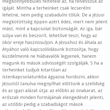
megkönnyebbülés feltétele az, ha felvesszük az
igáját. Mintha a terheinket csak lecserélni
lehetne, nem pedig szabadulni tőlük. De a jézusi
megkötöttség éppen azért édes, mert nem jelent
mást, mint a kapcsolat biztonságát. Az iga, bár
súlya van és beszorít, lehetővé teszi, hogy az
ökör ereje hasznosuljon. A Jézushoz és általa az
Atyához való kapcsolódásunk biztosítja, hogy
küzdelmeink ne hiábavalók legyenek, hanem
magunk és mások üdvösségét szolgálják. S ha a
terheinket tudjuk kitartóan az
istenkapcsolatunkba ágyazva hordozni, akkor
Jézustól tanulva megnyílhat előttünk a szelídség
és az igazi alázat útja: az előbbi az önakarat, az
erőszak minden formájának elengedését jelenti,
az utóbbi pedig a szabadságot mások