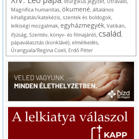
,
liturgikus jegyzet
,
Útravaló
,
ökumené
Magnifica humanitas
,
,
általános
kihallgatás/katekézis
,
szentek és boldogok
,
egyházmegyék
lelkiségi mozgalmak
,
,
Vatikán
,
család
ifjúság
,
Szentév
,
könyv- és filmajánló
,
,
pápaválasztás (konklávé)
,
elmélkedés
,
Úrangyala/Regina Coeli
,
Erdő Péter