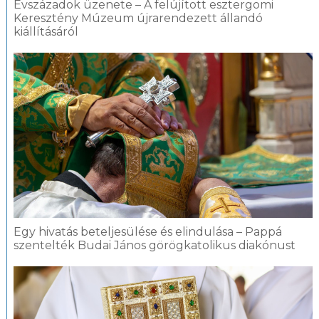
Évszázadok üzenete – A felújított esztergomi
Keresztény Múzeum újrarendezett állandó
kiállításáról
Egy hivatás beteljesülése és elindulása – Pappá
szentelték Budai János görögkatolikus diakónust