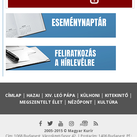
|
|
|
|
|
CÍMLAP
HAZAI
XIV. LEÓ PÁPA
KÜLHONI
KITEKINTŐ
|
|
MEGSZENTELT ÉLET
NÉZŐPONT
KULTÚRA
2005-2015 © Magyar Kurír
Cím: 1068 Budapest, Városligeti fasor 42. | Postacím: 1406 Budapest, Pf.: