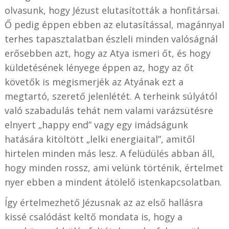
olvasunk, hogy Jézust elutasították a honfitársai.
Ő pedig éppen ebben az elutasítással, magánnyal
terhes tapasztalatban észleli minden valóságnál
erősebben azt, hogy az Atya ismeri őt, és hogy
küldetésének lényege éppen az, hogy az őt
követők is megismerjék az Atyának ezt a
megtartó, szerető jelenlétét. A terheink súlyától
való szabadulás tehát nem valami varázsütésre
elnyert „happy end” vagy egy imádságunk
hatására kitöltött „lelki energiaital”, amitől
hirtelen minden más lesz. A felüdülés abban áll,
hogy minden rossz, ami velünk történik, értelmet
nyer ebben a mindent átölelő istenkapcsolatban.
Így értelmezhető Jézusnak az az első hallásra
kissé csalódást keltő mondata is, hogy a