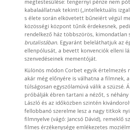
megtestesülése: tengernyi pénze nem póto
kabalaállatnak tekinti („intellektuális izga
s élete során elkövetett bűneiért végül m
közösségi központ tűnik érdekesnek, pedi
rendelkező ház többszörös, kimondatla
brutalistában.
Egyaránt beleláthatjuk az é
ellenpólusát, a bevett konvenciók elleni 
szenvedéseinek mementóját.
Különös módon Corbet egyik értelmezés mel
akár még előnyére is válhatna a filmnek, 
túlságosan egyszólamúvá válik a szüzsé. 
próbálják ébren tartani a nézőt, s néhán
László és az időközben szintén kivándorolt 
fellobbanó szerelme lesz a nagy titkok nyi
filmnyelve (vágó: Jancsó Dávid), remeklő s
filmes érzékenysége emlékezetes moziélmé