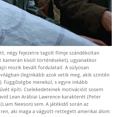
, négy fejezetre tagolt filmje szándékoltan
tet kamerán kívüli történéseket), ugyanakkor
jzi mozik bevált fordulatait. A súlyosan
 világban (leginkább azok vetik meg, akik szintén
). Függőségbe menekül, s egyre inkább
vét építi. Cselekedeteinek motivációit sosem
vid Lean Arábiai Lawrence-karakterét (Peter
 (Liam Neeson) sem. A játékidő során az
uren, aki maga a vágyott-rettegett amerikai álom