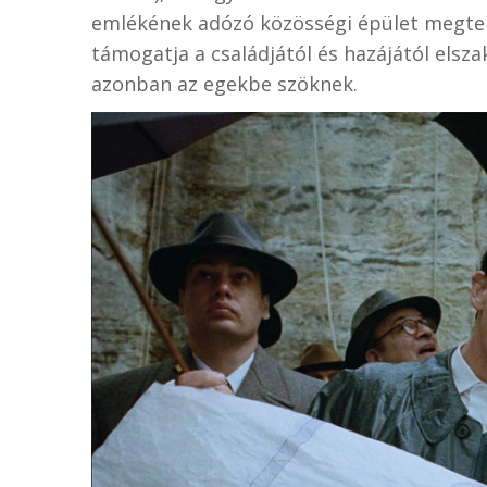
emlékének adózó közösségi épület megter
támogatja a családjától és hazájától elszak
azonban az egekbe szöknek.