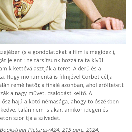
zéjében (s e gondolatokat a film is megidézi),
jelenti: ne társítsunk hozzá rajta kívüli
amik kettéválasztják a teret. A derű és a
a. Hogy monumentális filmjével Corbet célja
alán remélhető); a finálé azonban, ahol erőltetett
k a nagy művet, csalódást keltő. A
r ősz hajú alkotó némasága, ahogy tolószékben
s kedve, talán nem is akar: amikor idegen és
ton szorítja a szívedet.
 Bookstreet Pictures/A24, 215 perc, 2024.