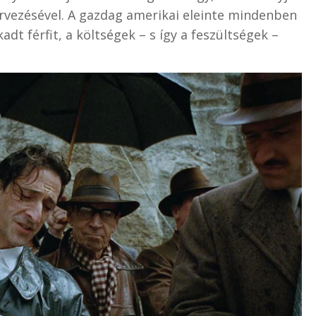
vezésével. A gazdag amerikai eleinte mindenben
adt férfit, a költségek – s így a feszültségek –