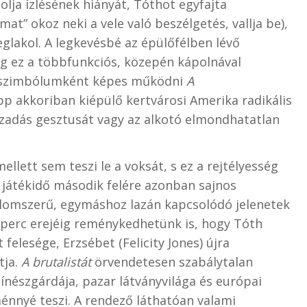
lja ízlésének hiányát, Tóthot egyfajta
lmat” okoz neki a vele való beszélgetés, vallja be),
eglakol. A legkevésbé az épülőfélben lévő
g ez a többfunkciós, közepén kápolnával
n szimbólumként képes működni
A
pp akkoriban kiépülő kertvárosi Amerika radikális
lázadás gesztusát vagy az alkotó elmondhatatlan
lett sem teszi le a voksát, s ez a rejtélyesség
a játékidő második felére azonban sajnos
Álomszerű, egymáshoz lazán kapcsolódó jelenetek
y perc erejéig reménykedhetünk is, hogy Tóth
felesége, Erzsébet (Felicity Jones) újra
tja.
A brutalistát
örvendetesen szabálytalan
zínészgárdája, pazar látványvilága és európai
nnyé teszi. A rendező láthatóan valami