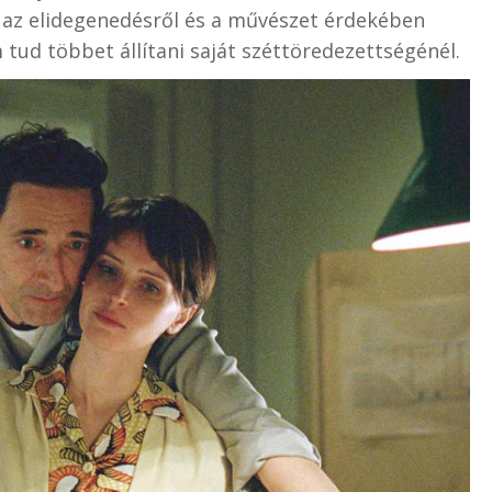
 az elidegenedésről és a művészet érdekében
tud többet állítani saját széttöredezettségénél.