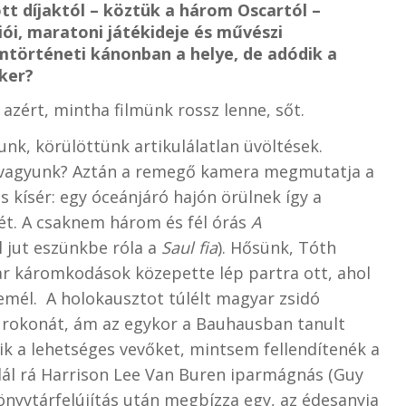
tt díjaktól – köztük a három Oscartól –
iói, maratoni játékideje és művészi
mtörténeti kánonban a helye, de adódik a
ker?
zért, mintha filmünk rossz lenne, sőt.
unk, körülöttünk artikulálatlan üvöltések.
 vagyunk? Aztán a remegő kamera megmutatja a
 kísér: egy óceánjáró hajón örülnek így a
jét. A csaknem három és fél órás
A
l jut eszünkbe róla a
Saul fia
). Hősünk, Tóth
yar káromkodások közepette lép partra ott, ahol
emél. A holokausztot túlélt magyar zsidó
 rokonát, ám az egykor a Bauhausban tanult
tik a lehetséges vevőket, mintsem fellendítenék a
alál rá Harrison Lee Van Buren iparmágnás (Guy
könyvtárfelújítás után megbízza egy, az édesanyja