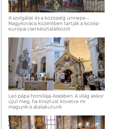
A szolgálat és a közösség ünnepe –
Nagykovácsi közelében tartják a közép-
európai cserkésztalálkozót
Leó pápa homíliája Assisiben: A világ akkor
újul meg, ha Krisztust követve mi
magunk is átalakulunk