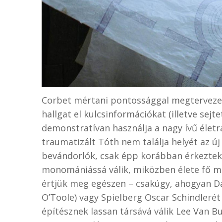
Corbet mértani pontossággal megtervezett
hallgat el kulcsinformációkat (illetve sej
demonstratívan használja a nagy ívű életra
traumatizált Tóth nem találja helyét az új
bevándorlók, csak épp korábban érkeztek
monomániássá válik, miközben élete fő mű
értjük meg egészen – csakúgy, ahogyan Da
O’Toole) vagy Spielberg Oscar Schindlerét
építésznek lassan társává válik Lee Van B