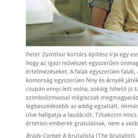
Peter Zumthor kortárs építész írja egy ess
hogy az igazi művészet egyszerűen önmagát 
értelmezéseket. A falak egyszerűen falak, 
komorság egyszerűen fény és árnyék játék
csupán ennyi lett volna, sokáig hihető (s t
szimbolizmussal mégiscsak megmagyarázzá
legbeszédesebb az addig egzaltált, immá
ülve hallgatja a laudációt. Tiltakozni ninc
értetlen emberek gratulálnak, nem a vasbe
Brady Corbet:
A brutalista (The Brutalist)
,