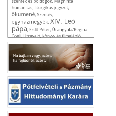
szentek és boldogok
,
Magnifica
humanitas
,
liturgikus jegyzet
,
ökumené
,
Szentév
,
XIV. Leó
egyházmegyék
,
pápa
,
Erdő Péter
,
Úrangyala/Regina
Coeli
,
Útravaló
,
könyv- és filmajánló
,
lelkiségi mozgalmak
,
Vatikán