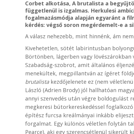
Corbet alkotása, A brutalista a begyűjtö
függetlenül is izgalmas. Herkulesi ambíc
fogalmazásmódja alapján egyaránt a fil
kérdés: végső soron megérdemelt-e a si
A válasz nehezebb, mint hinnénk, ám nem a
Kivehetetlen, sötét labirintusban bolyong
Börtönben, lágerben vagy lövészárokban
Szabadság-szobrot, amit általános éljenzés
menekültek, megpillantván az ígéret föld
brutalista
kezdőjelenete ez (nem véletlenü
László (Adrien Brody) jól hallhatóan mag
annyi szenvedés után végre boldogulást r
megkeresi bútorkereskedéssel foglalkozó
építész furcsa kreálmányai inkább elijesz
forgalmat. Egy különös véletlen folytán t
Pearce), aki egy szerencsétlenül sikerült 