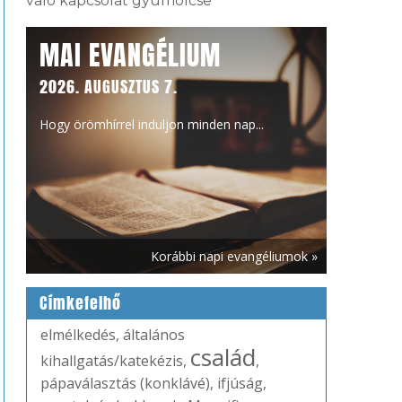
való kapcsolat gyümölcse
MAI EVANGÉLIUM
2026. AUGUSZTUS 7.
Hogy örömhírrel induljon minden nap...
Korábbi napi evangéliumok »
Címkefelhő
elmélkedés
,
általános
család
kihallgatás/katekézis
,
,
pápaválasztás (konklávé)
,
ifjúság
,