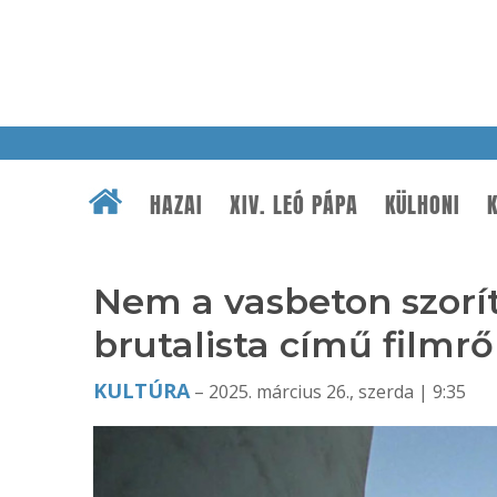
HAZAI
XIV. LEÓ PÁPA
KÜLHONI
K
Nem a vasbeton szorí
brutalista című filmrő
KULTÚRA
– 2025. március 26., szerda | 9:35