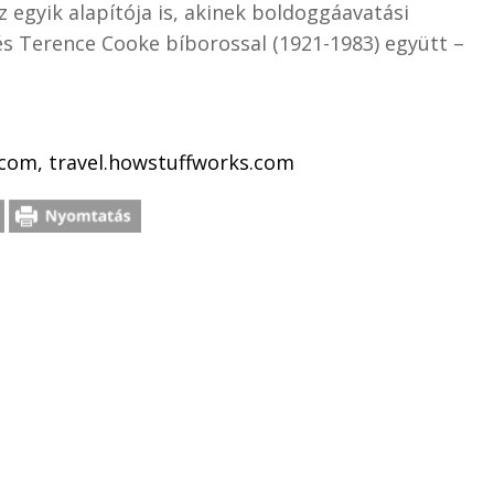
z egyik alapítója is, akinek boldoggáavatási
és Terence Cooke bíborossal (1921-1983) együtt –
com, travel.howstuffworks.com