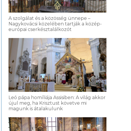
A szolgálat és a közösség ünnepe –
Nagykovácsi közelében tartják a közép-
európai cserkésztalálkozót
Leó pápa homíliája Assisiben: A világ akkor
újul meg, ha Krisztust követve mi
magunk is átalakulunk