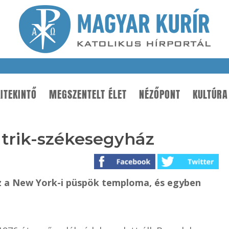
ITEKINTŐ
MEGSZENTELT ÉLET
NÉZŐPONT
KULTÚRA
atrik-székesegyház
áz a New York-i püspök temploma, és egyben