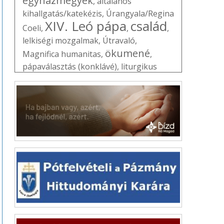
egyházmegyék
,
általános
kihallgatás/katekézis
,
Úrangyala/Regina
XIV. Leó pápa
család
Coeli
,
,
,
lelkiségi mozgalmak
,
Útravaló
,
ökumené
Magnifica humanitas
,
,
pápaválasztás (konklávé)
,
liturgikus
jegyzet