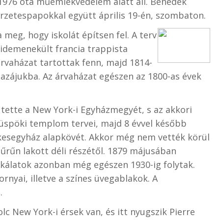
976 óta műemlékvédelem alatt áll. Benedek
erzetespapokkal együtt április 19-én, szombaton.
 meg, hogy iskolát építsen fel. A terv
 idemenekült francia trappista
árvaházat tartottak fenn, majd 1814-
azájukba. Az árvaházat egészen az 1800-as évek
tette a New York-i Egyházmegyét, s az akkori
püspöki templom tervei, majd 8 évvel később
ékesegyház alapkövét.
Akkor még nem vették körül
űrűn lakott déli részétől. 1879 májusában
unkálatok azonban még egészen 1930-ig folytak.
rnyai, illetve a színes üvegablakok. A
.
 New York-i érsek van, és itt nyugszik Pierre