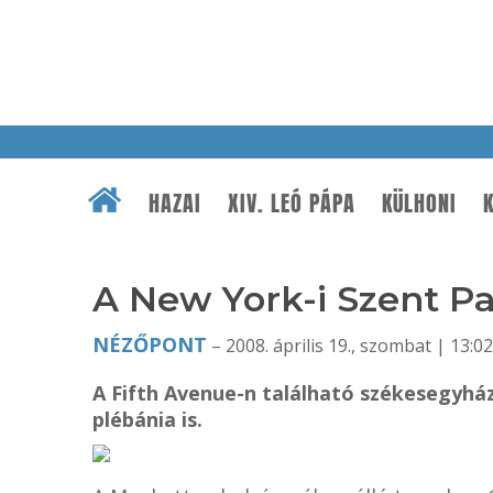
HAZAI
XIV. LEÓ PÁPA
KÜLHONI
K
A New York-i Szent P
NÉZŐPONT
– 2008. április 19., szombat | 13:02
A Fifth Avenue-n található székesegyh
plébánia is.