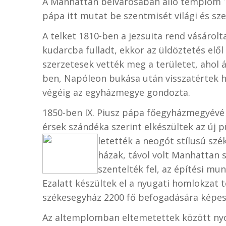
A Manhattan belvárosában álló templom 1
pápa itt mutat be szentmisét világi és sz
A telket 1810-ben a jezsuita rend vásárolta
kudarcba fulladt, ekkor az üldöztetés elől
szerzetesek vették meg a területet, ahol 
ben, Napóleon bukása után visszatértek h
végéig az egyházmegye gondozta.
1850-ben IX. Piusz pápa főegyházmegyévé 
érsek szándéka szerint elkészültek az új 
letették a neogót stílusú sz
házak, távol volt Manhattan s
szentelték fel, az építési m
Ezalatt készültek el a nyugati homlokzat to
székesegyház 2200 fő befogadására képes
Az altemplomban eltemetettek között nyolc