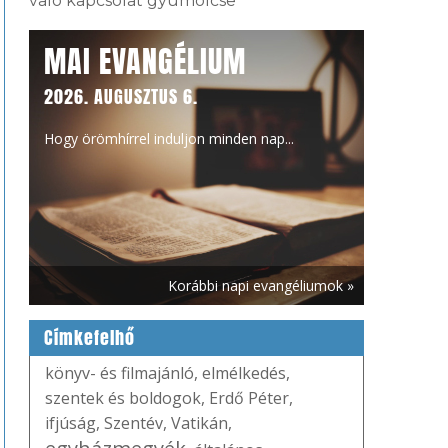
való kapcsolat gyümölcse
MAI EVANGÉLIUM
2026. AUGUSZTUS 6.
Hogy örömhírrel induljon minden nap...
Korábbi napi evangéliumok »
Címkefelhő
könyv- és filmajánló
,
elmélkedés
,
szentek és boldogok
,
Erdő Péter
,
ifjúság
,
Szentév
,
Vatikán
,