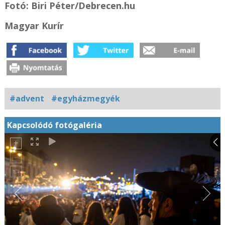
Fotó:
Biri Péter/Debrecen.hu
Magyar Kurír
#advent
#egyházmegyék
Kapcsolódó fotógaléria