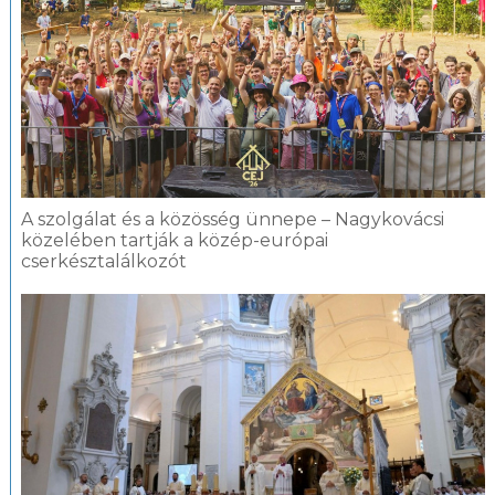
A szolgálat és a közösség ünnepe – Nagykovácsi
közelében tartják a közép-európai
cserkésztalálkozót