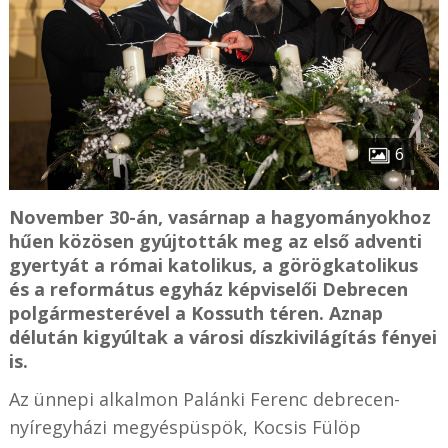
6
November 30-án, vasárnap a hagyományokhoz
hűen közösen gyújtották meg az első adventi
gyertyát a római katolikus, a görögkatolikus
és a református egyház képviselői Debrecen
polgármesterével a Kossuth téren. Aznap
délután kigyúltak a városi díszkivilágítás fényei
is.
Az ünnepi alkalmon Palánki Ferenc debrecen-
nyíregyházi megyéspüspök, Kocsis Fülöp