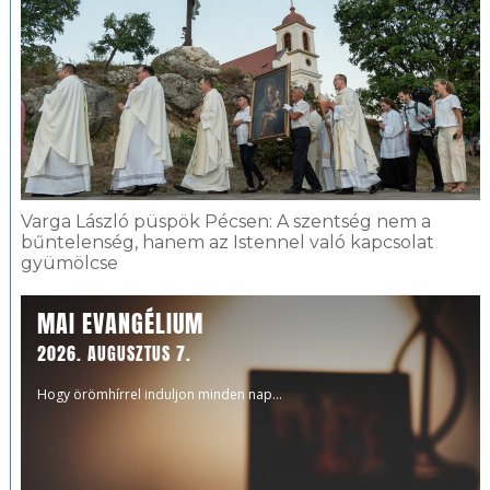
Varga László püspök Pécsen: A szentség nem a
bűntelenség, hanem az Istennel való kapcsolat
gyümölcse
MAI EVANGÉLIUM
2026. AUGUSZTUS 7.
Hogy örömhírrel induljon minden nap...