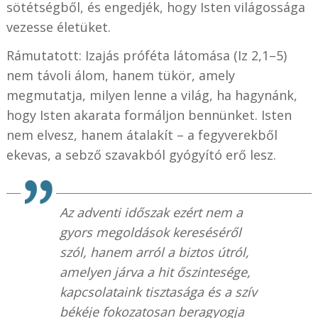
sötétségből, és engedjék, hogy Isten világossága
vezesse életüket.
Rámutatott: Izajás próféta látomása (Iz 2,1–5)
nem távoli álom, hanem tükör, amely
megmutatja, milyen lenne a világ, ha hagynánk,
hogy Isten akarata formáljon bennünket. Isten
nem elvesz, hanem átalakít – a fegyverekből
ekevas, a sebző szavakból gyógyító erő lesz.
Az adventi időszak ezért nem a
gyors megoldások kereséséről
szól, hanem arról a biztos útról,
amelyen járva a hit őszintesége,
kapcsolataink tisztasága és a szív
békéje fokozatosan beragyogja