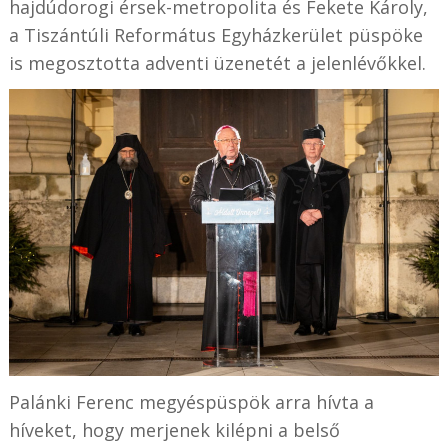
hajdúdorogi érsek-metropolita és Fekete Károly,
a Tiszántúli Református Egyházkerület püspöke
is megosztotta adventi üzenetét a jelenlévőkkel.
Palánki Ferenc megyéspüspök arra hívta a
híveket, hogy merjenek kilépni a belső