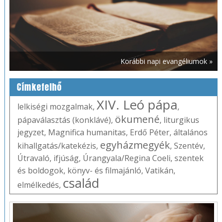
Korábbi napi evangéliumok »
Címkefelhő
XIV. Leó pápa
lelkiségi mozgalmak
,
,
ökumené
pápaválasztás (konklávé)
,
,
liturgikus
jegyzet
,
Magnifica humanitas
,
Erdő Péter
,
általános
egyházmegyék
kihallgatás/katekézis
,
,
Szentév
,
Útravaló
,
ifjúság
,
Úrangyala/Regina Coeli
,
szentek
és boldogok
,
könyv- és filmajánló
,
Vatikán
,
család
elmélkedés
,