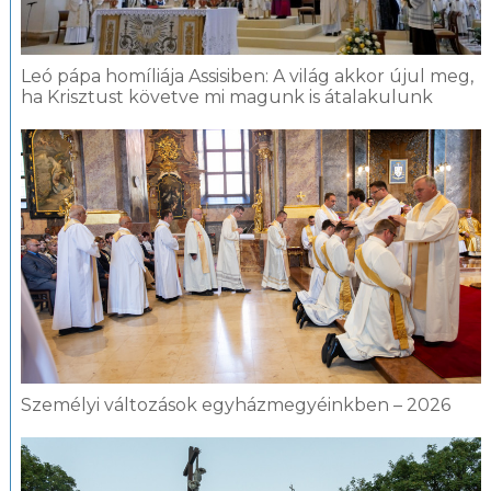
Leó pápa homíliája Assisiben: A világ akkor újul meg,
ha Krisztust követve mi magunk is átalakulunk
Személyi változások egyházmegyéinkben – 2026