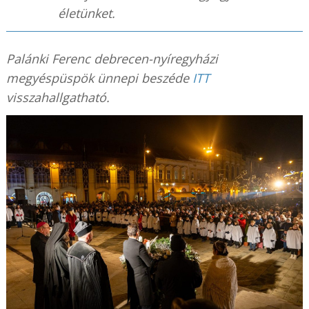
életünket.
Palánki Ferenc debrecen-nyíregyházi
megyéspüspök ünnepi beszéde
ITT
visszahallgatható.