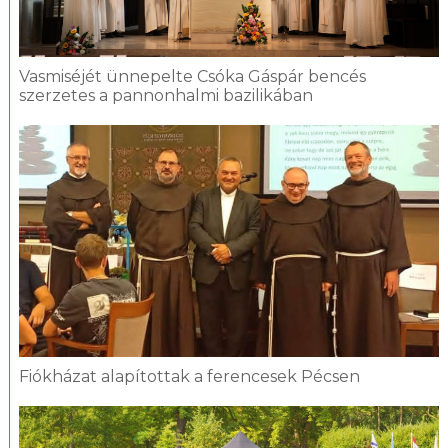
Vasmiséjét ünnepelte Csóka Gáspár bencés
szerzetes a pannonhalmi bazilikában
Fiókházat alapítottak a ferencesek Pécsen