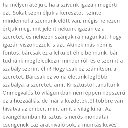
ha mélyen átéljük, ha a szívünk igazán megérti
ezt. Sokat szemléljük a keresztet, szinte
mindenhol a szemünk előtt van, mégis nehezen
értjük meg, mit jelent nekünk igazán ez a
szeretet, és nehezen szánjuk rá magunkat, hogy
igazán viszonozzuk is azt. Akinek más nem is
fontos: bárcsak ez a lelkület élne bennünk, bár
tudnánk megfeledkezni mindenről, és e szerint a
szabály szerint élni! Hogy csak ez számítson: a
szeretet. Bárcsak ez volna életünk legfőbb
szabálya: a szeretet, amit Krisztustól tanultunk!
Önmegvalósító világunkban nem éppen népszerű
ez a hozzáállás: de már a kezdetektől többre van
hivatva az ember, mint amit a világ kínál. Az
evangéliumban Krisztus ismerős mondatai
csengenek: „az aratnivaló sok, a munkás kevés”.