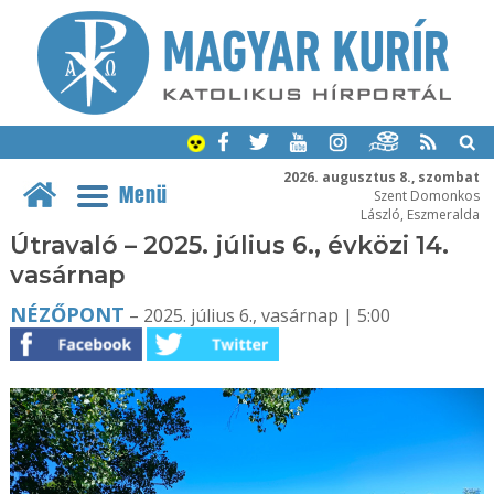
2026. augusztus 8., szombat
Menü
Szent Domonkos
László, Eszmeralda
Útravaló – 2025. július 6., évközi 14.
vasárnap
NÉZŐPONT
– 2025. július 6., vasárnap | 5:00