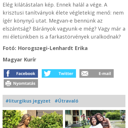
Elég kilátástalan kép. Ennek halál a vége. A
krisztusi tanítványok élete végletekig menő: nem
ígér könynyű utat. Megvan-e bennünk az
elszántság? Bárányok vagyunk-e még? Vagy már a
mi életünkben is a farkastörvények uralkodnak?
Fotó: Horogszegi-Lenhardt Erika
Magyar Kurír
#liturgikus jegyzet
#Útravaló
Kapcsolódó
fotógaléria