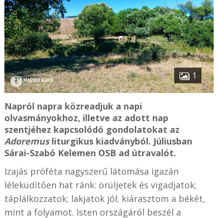
1
Napról napra közreadjuk a napi
olvasmányokhoz, illetve az adott nap
szentjéhez kapcsolódó gondolatokat az
Adoremus
liturgikus kiadványból. Júliusban
Sárai-Szabó Kelemen OSB ad útravalót.
Izajás próféta nagyszerű látomása igazán
léleküdítően hat ránk: örüljetek és vigadjatok;
táplálkozzatok; lakjatok jól; kiárasztom a békét,
mint a folyamot. Isten országáról beszél a