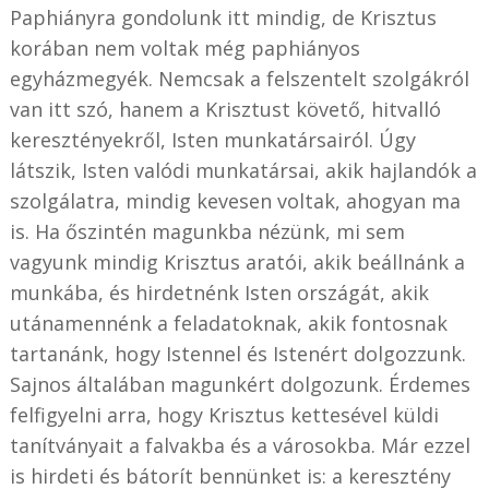
Paphiányra gondolunk itt mindig, de Krisztus
korában nem voltak még paphiányos
egyházmegyék. Nemcsak a felszentelt szolgákról
van itt szó, hanem a Krisztust követő, hitvalló
keresztényekről, Isten munkatársairól. Úgy
látszik, Isten valódi munkatársai, akik hajlandók a
szolgálatra, mindig kevesen voltak, ahogyan ma
is. Ha őszintén magunkba nézünk, mi sem
vagyunk mindig Krisztus aratói, akik beállnánk a
munkába, és hirdetnénk Isten országát, akik
utánamennénk a feladatoknak, akik fontosnak
tartanánk, hogy Istennel és Istenért dolgozzunk.
Sajnos általában magunkért dolgozunk. Érdemes
felfigyelni arra, hogy Krisztus kettesével küldi
tanítványait a falvakba és a városokba. Már ezzel
is hirdeti és bátorít bennünket is: a keresztény