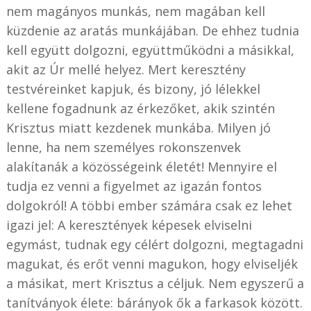
nem magányos munkás, nem magában kell
küzdenie az aratás munkájában. De ehhez tudnia
kell együtt dolgozni, együttműködni a másikkal,
akit az Úr mellé helyez. Mert keresztény
testvéreinket kapjuk, és bizony, jó lélekkel
kellene fogadnunk az érkezőket, akik szintén
Krisztus miatt kezdenek munkába. Milyen jó
lenne, ha nem személyes rokonszenvek
alakítanák a közösségeink életét! Mennyire el
tudja ez venni a figyelmet az igazán fontos
dolgokról! A többi ember számára csak ez lehet
igazi jel: A keresztények képesek elviselni
egymást, tudnak egy célért dolgozni, megtagadni
magukat, és erőt venni magukon, hogy elviseljék
a másikat, mert Krisztus a céljuk. Nem egyszerű a
tanítványok élete: bárányok ők a farkasok között.