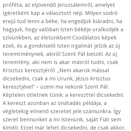
próféta, az eljövendő Jeruzsálemről, amelyet
ígéretként kap a választott nép. Milyen sodró
erejű tud lenni a béke, ha engedjük kiáradni, ha
hagyjuk, hogy valóban Isten békéje uralkodjék a
szívünkben, az életünkben! Csodálatos képek
ezek, és a gondviselő Isten irgalmát jelzik az új
teremtménynek, akiről Szent Pál beszél. Az új
teremtény, aki nem is akar másról tudni, csak
Krisztus keresztjéről. „Nem akarok mással
dicsekedni, csak a mi Urunk, Jézus Krisztus
keresztjével” – üzeni ma nekünk Szent Pál.
Képtelen ötletnek tűnik: a kereszttel dicsekedni.
A kereszt azonban az önátadás példája, a
végletekig elmenő szeretet jele számunkra. Így
szeret bennünket a mi Istenünk, saját Fiát sem
kíméli. Ezzel már lehet dicsekedni, de csak akkor,