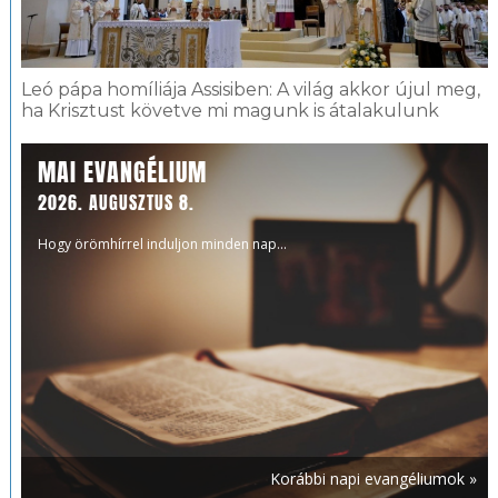
Leó pápa homíliája Assisiben: A világ akkor újul meg,
ha Krisztust követve mi magunk is átalakulunk
MAI EVANGÉLIUM
2026. AUGUSZTUS 8.
Hogy örömhírrel induljon minden nap...
Korábbi napi evangéliumok »