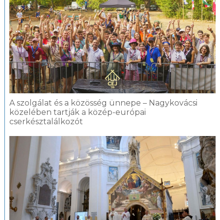
A szolgálat és a közösség ünnepe – Nagykovácsi
közelében tartják a közép-európai
cserkésztalálkozót