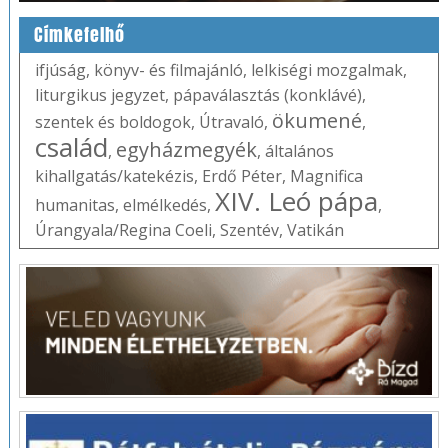
Címkefelhő
ifjúság
,
könyv- és filmajánló
,
lelkiségi mozgalmak
,
liturgikus jegyzet
,
pápaválasztás (konklávé)
,
ökumené
szentek és boldogok
,
Útravaló
,
,
család
egyházmegyék
,
,
általános
kihallgatás/katekézis
,
Erdő Péter
,
Magnifica
XIV. Leó pápa
humanitas
,
elmélkedés
,
,
Úrangyala/Regina Coeli
,
Szentév
,
Vatikán