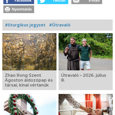
#liturgikus jegyzet
#Útravaló
Kapcsolódó
fotógaléria
Zhao Rong Szent
Útravaló – 2026. július
Ágoston áldozópap és
8.
társai, kínai vértanúk