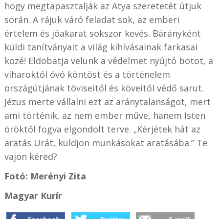
hogy megtapasztalják az Atya szeretetét útjuk
során. A rájuk váró feladat sok, az emberi
értelem és jóakarat sokszor kevés. Bárányként
küldi tanítványait a világ kihívásainak farkasai
közé! Eldobatja velünk a védelmet nyújtó botot, a
viharoktól óvó köntöst és a történelem
országútjának töviseitől és köveitől védő sarut.
Jézus merte vállalni ezt az aránytalanságot, mert
ami történik, az nem ember műve, hanem Isten
öröktől fogva elgondolt terve. „Kérjétek hát az
aratás Urát, küldjön munkásokat aratásába.” Te
vajon kéred?
Fotó: Merényi Zita
Magyar Kurír