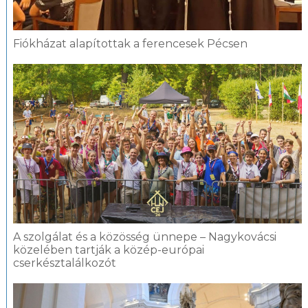
Fiókházat alapítottak a ferencesek Pécsen
A szolgálat és a közösség ünnepe – Nagykovácsi
közelében tartják a közép-európai
cserkésztalálkozót