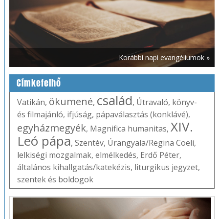
Korábbi napi evangéliumok »
Címkefelhő
család
ökumené
Vatikán
,
,
,
Útravaló
,
könyv-
és filmajánló
,
ifjúság
,
pápaválasztás (konklávé)
,
XIV.
egyházmegyék
,
Magnifica humanitas
,
Leó pápa
,
Szentév
,
Úrangyala/Regina Coeli
,
lelkiségi mozgalmak
,
elmélkedés
,
Erdő Péter
,
általános kihallgatás/katekézis
,
liturgikus jegyzet
,
szentek és boldogok