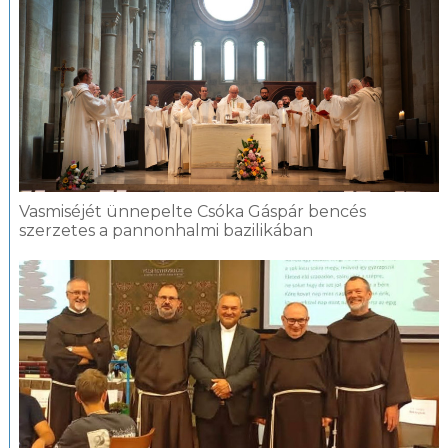
Vasmiséjét ünnepelte Csóka Gáspár bencés
szerzetes a pannonhalmi bazilikában