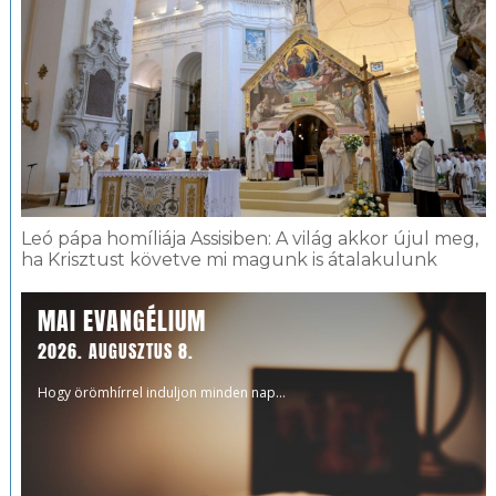
Leó pápa homíliája Assisiben: A világ akkor újul meg,
ha Krisztust követve mi magunk is átalakulunk
MAI EVANGÉLIUM
2026. AUGUSZTUS 8.
Hogy örömhírrel induljon minden nap...