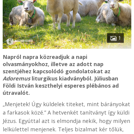
1
Napról napra közreadjuk a napi
olvasmányokhoz, illetve az adott nap
szentjéhez kapcsolódó gondolatokat az
Adoremus
liturgikus kiadványból. Júliusban
Földi István keszthelyi esperes plébános ad
útravalót.
„Menjetek! Úgy küldelek titeket, mint bárányokat
a farkasok közé.” A hetvenkét tanítványt így küldi
Jézus. Egyúttal azt is elmondja nekik, hogy milyen
lelkülettel menjenek. Teljes bizalmat kér tőlük,