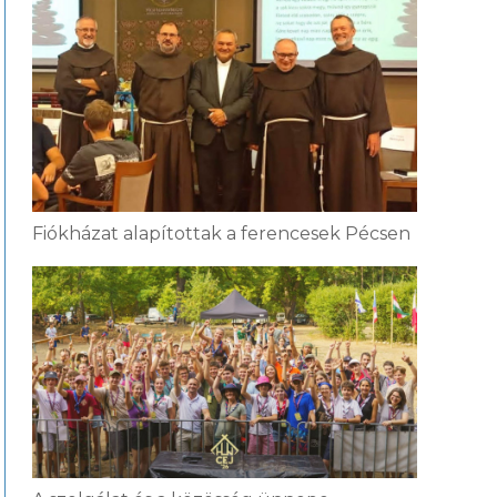
Fiókházat alapítottak a ferencesek Pécsen