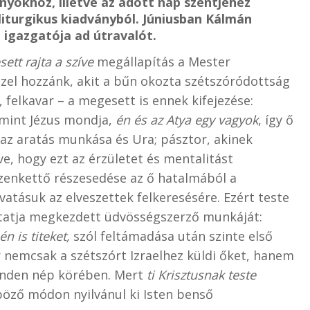
yokhoz, illetve az adott nap szentjéhez
liturgikus kiadványból. Júniusban Kálmán
 igazgatója ad útravalót.
ett rajta a szíve
megállapítás a Mester
özel hozzánk, akit a bűn okozta szétszóródottság
 felkavar – a megesett is ennek kifejezése:
amint Jézus mondja,
én és az Atya egy vagyok
, így ő
z az aratás munkása és Ura; pásztor, akinek
, hogy ezt az érzületet és mentalitást
izenkettő részesedése az ő hatalmából a
ivatásuk az elveszettek felkeresésére. Ezért teste
olytatja megkezdett üdvösségszerző munkáját:
n is titeket,
szól feltámadása után szinte első
nemcsak a szétszórt Izraelhez küldi őket, hanem
inden nép körében. Mert
ti Krisztusnak teste
öző módon nyilvánul ki Isten benső