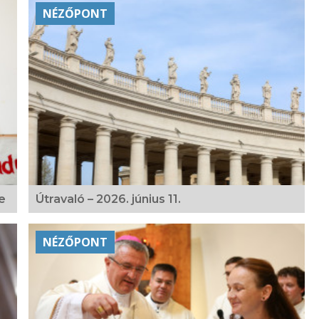
NÉZŐPONT
ve
Útravaló – 2026. június 11.
NÉZŐPONT