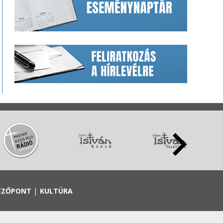
|
ÉZŐPONT
KULTÚRA