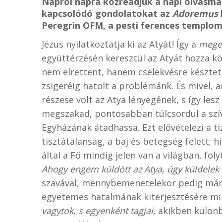
Napról napra közreadjuk a napi olvasmán
kapcsolódó gondolatokat az
Adoremus
Peregrin OFM, a pesti ferences templom
Jézus nyilatkoztatja ki az Atyát! Így a
meges
együttérzésén keresztül az Atyát hozza k
nem elrettent, hanem cselekvésre késztet,
zsigeréig hatolt a problémánk. És mivel, 
részese volt az Atya lényegének, s így les
megszakad, pontosabban túlcsordul a szíve
Egyházának átadhassa. Ezt elővételezi a t
tisztátalanság, a baj és betegség felett; h
által a Fő mindig jelen van a világban, f
Ahogy engem küldött az Atya, úgy küldelek é
szavával, mennybemenetelekor pedig már 
egyetemes hatalmának kiterjesztésére m
vagytok, s egyenként tagjai,
akikben különb