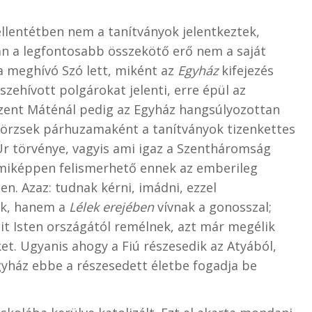
ellentétben nem a tanítványok jelentkeztek,
an a legfontosabb összekötő erő nem a saját
a meghívó Szó lett, miként az
Egyház
kifejezés
szehívott polgárokat jelenti, erre épül az
zent Máténál pedig az Egyház hangsúlyozottan
a törzsek párhuzamaként a tanítványok tizenkettes
Úr törvénye, vagyis ami igaz a Szentháromság
lamiképpen felismerhető ennek az emberileg
n. Azaz: tudnak kérni, imádni, ezzel
ak, hanem a
Lélek erejében
vívnak a gonosszal;
it Isten országától remélnek, azt már megélik
et. Ugyanis ahogy a Fiú részesedik az Atyából,
gyház ebbe a részesedett életbe fogadja be