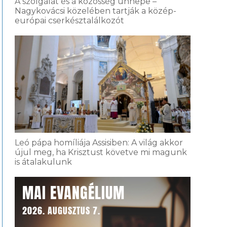
A szolgálat és a közösség ünnepe –
Nagykovácsi közelében tartják a közép-
európai cserkésztalálkozót
Leó pápa homíliája Assisiben: A világ akkor
újul meg, ha Krisztust követve mi magunk
is átalakulunk
MAI EVANGÉLIUM
2026. AUGUSZTUS 7.