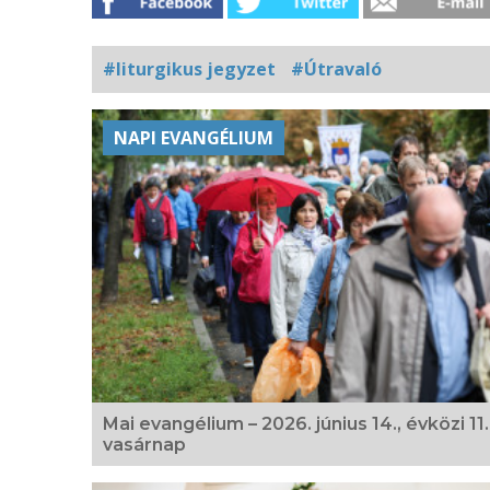
#liturgikus jegyzet
#Útravaló
Kapcsolódó
NAPI EVANGÉLIUM
fotógaléria
Mai evangélium – 2026. június 14., évközi 11.
vasárnap