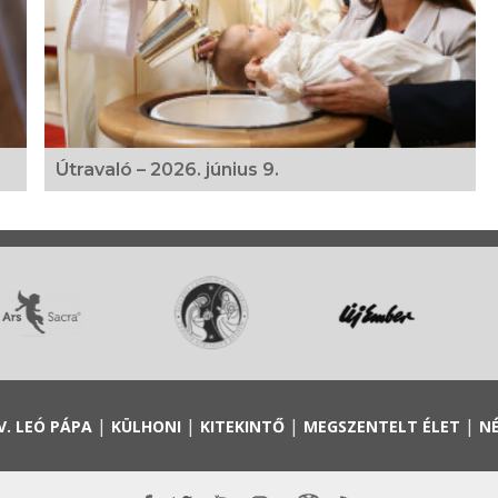
Útravaló – 2026. június 9.
|
|
|
|
V. LEÓ PÁPA
KÜLHONI
KITEKINTŐ
MEGSZENTELT ÉLET
N