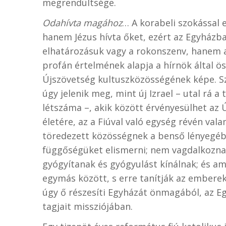
megrendültsége.
Odahívta magához
… A korabeli szokással 
hanem Jézus hívta őket, ezért az Egyházb
elhatározásuk vagy a rokonszenv, hanem 
profán értelmének alapja a hírnök által ös
Újszövetség kultuszközösségének képe. S
úgy jelenik meg, mint új Izrael – utal rá 
létszáma –, akik között érvényesülhet az 
életére, az a Fiúval való egység révén va
töredezett közösségnek a benső lényegébe
függőségüket elismerni; nem vagdalkozn
gyógyítanak és gyógyulást kínálnak; és am
egymás között, s erre tanítják az emberek
úgy ő részesíti Egyházát önmagából, az E
tagjait missziójában.