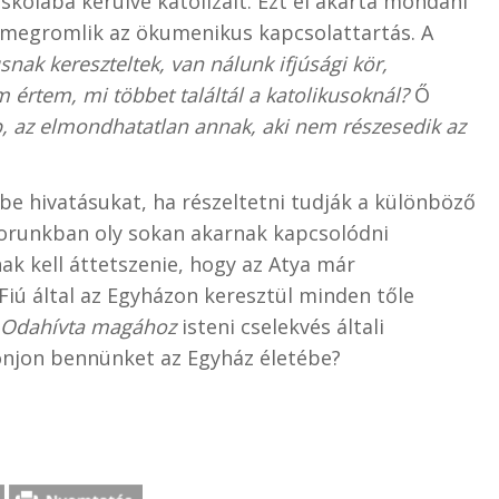
iskolába kerülve katolizált. Ezt el akarta mondani
 megromlik az ökumenikus kapcsolattartás. A
nak kereszteltek, van nálunk ifjúsági kör,
értem, mi többet találtál a katolikusoknál?
Ő
b, az elmondhatatlan annak, aki nem részesedik az
be hivatásukat, ha részeltetni tudják a különböző
korunkban oly sokan akarnak kapcsolódni
ak kell áttetszenie, hogy az Atya már
Fiú által az Egyházon keresztül minden tőle
Odahívta magához
isteni cselekvés általi
njon bennünket az Egyház életébe?