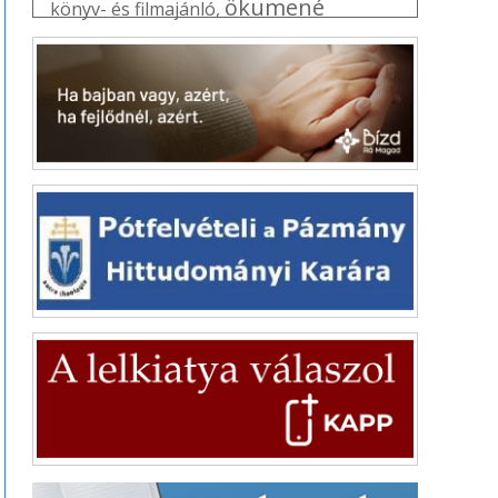
ökumené
könyv- és filmajánló
,