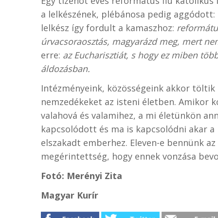
Egy tizenöt éves református fiú katolikus 
a lelkészének, plébánosa pedig aggódott:
lelkész így fordult a kamaszhoz:
református
úrvacsoraosztás, magyarázd meg, mert nem 
erre:
az Eucharisztiát, s hogy ez miben töb
áldozásban.
Intézményeink, közösségeink akkor töltik 
nemzedékeket az isteni életben. Amikor 
valahová és valamihez, a mi életünkön ann
kapcsolódott és ma is kapcsolódni akar a 
elszakadt emberhez. Eleven-e bennünk az
megérintettség, hogy ennek vonzása bevo
Fotó: Merényi Zita
Magyar Kurír