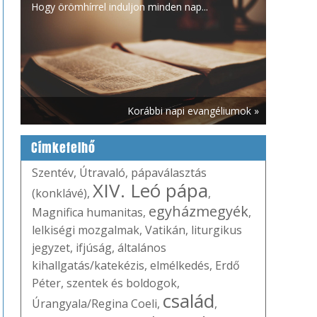
Hogy örömhírrel induljon minden nap...
Korábbi napi evangéliumok »
Címkefelhő
Szentév
,
Útravaló
,
pápaválasztás
XIV. Leó pápa
(konklávé)
,
,
egyházmegyék
Magnifica humanitas
,
,
lelkiségi mozgalmak
,
Vatikán
,
liturgikus
jegyzet
,
ifjúság
,
általános
kihallgatás/katekézis
,
elmélkedés
,
Erdő
Péter
,
szentek és boldogok
,
család
Úrangyala/Regina Coeli
,
,