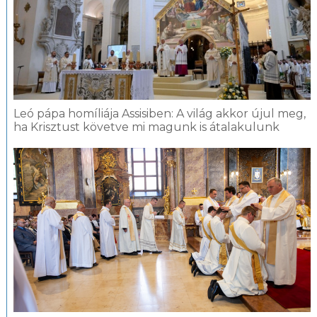
Leó pápa homíliája Assisiben: A világ akkor újul meg,
ha Krisztust követve mi magunk is átalakulunk