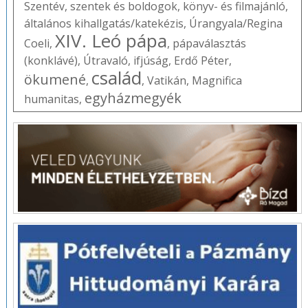
Szentév
,
szentek és boldogok
,
könyv- és filmajánló
,
általános kihallgatás/katekézis
,
Úrangyala/Regina
XIV. Leó pápa
Coeli
,
,
pápaválasztás
(konklávé)
,
Útravaló
,
ifjúság
,
Erdő Péter
,
család
ökumené
,
,
Vatikán
,
Magnifica
egyházmegyék
humanitas
,