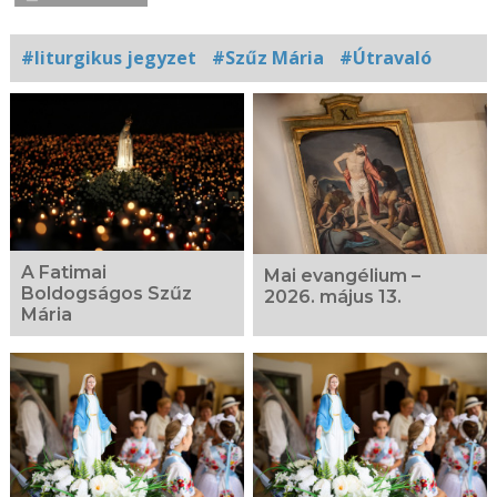
#liturgikus jegyzet
#Szűz Mária
#Útravaló
Kapcsolódó
fotógaléria
A Fatimai
Mai evangélium –
Boldogságos Szűz
2026. május 13.
Mária