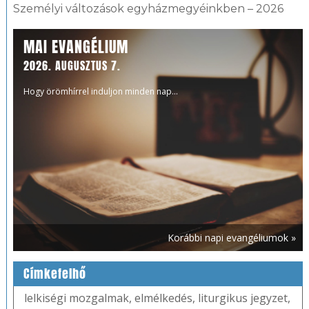
Személyi változások egyházmegyéinkben – 2026
MAI EVANGÉLIUM
2026. AUGUSZTUS 7.
Hogy örömhírrel induljon minden nap...
Korábbi napi evangéliumok »
Címkefelhő
lelkiségi mozgalmak
,
elmélkedés
,
liturgikus jegyzet
,