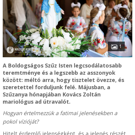
1
A Boldogságos Szűz Isten legcsodálatosabb
teremtménye és a legszebb az asszonyok
között: méltó arra, hogy tisztelet övezze, és
szeretettel forduljunk felé. Májusban, a
Szűzanya hónapjában Kovács Zoltán
mariológus ad útravalót.
Hogyan értelmezzük a fatimai jelenésekben a
pokol vízióját?
Hitelt érdemlő jelenségként, és a jelenés részét