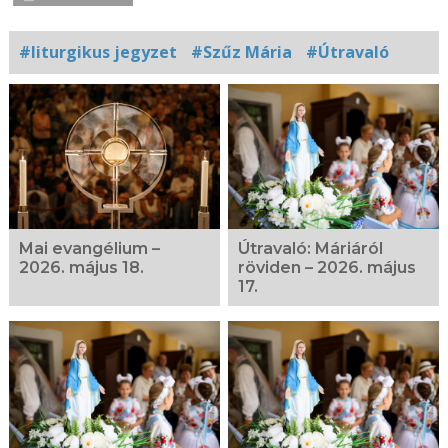
#liturgikus jegyzet
#Szűz Mária
#Útravaló
Kapcsolódó
fotógaléria
Mai evangélium –
Útravaló: Máriáról
2026. május 18.
röviden – 2026. május
17.