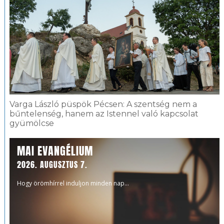
Varga László püspök Pécsen: A szentség nem a
bűntelenség, hanem az Istennel való kapcsolat
gyümölcse
MAI EVANGÉLIUM
2026. AUGUSZTUS 7.
Hogy örömhírrel induljon minden nap...