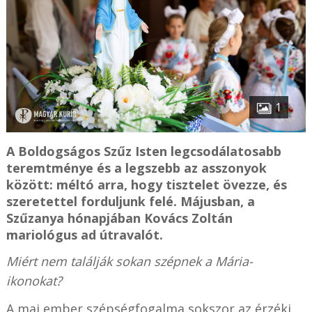
1
A Boldogságos Szűz Isten legcsodálatosabb
teremtménye és a legszebb az asszonyok
között: méltó arra, hogy tisztelet övezze, és
szeretettel forduljunk felé. Májusban, a
Szűzanya hónapjában Kovács Zoltán
mariológus ad útravalót.
Miért nem találják sokan szépnek a Mária-
ikonokat?
A mai ember szépségfogalma sokszor az érzéki