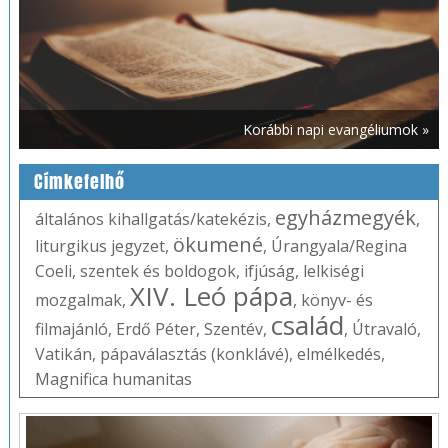
Korábbi napi evangéliumok »
Címkefelhő
egyházmegyék
általános kihallgatás/katekézis
,
,
ökumené
liturgikus jegyzet
,
,
Úrangyala/Regina
Coeli
,
szentek és boldogok
,
ifjúság
,
lelkiségi
XIV. Leó pápa
mozgalmak
,
,
könyv- és
család
filmajánló
,
Erdő Péter
,
Szentév
,
,
Útravaló
,
Vatikán
,
pápaválasztás (konklávé)
,
elmélkedés
,
Magnifica humanitas