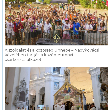
A szolgálat és a közösség ünnepe – Nagykovácsi
közelében tartják a közép-európai
cserkésztalálkozót