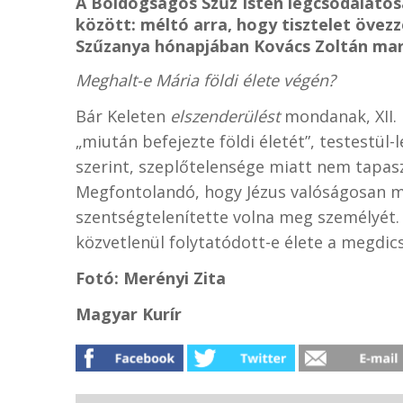
A Boldogságos Szűz Isten legcsodálato
között: méltó arra, hogy tisztelet övezz
Szűzanya hónapjában Kovács Zoltán mari
Meghalt-e Mária földi élete végén?
Bár Keleten
elszenderülést
mondanak, XII. 
„miután befejezte földi életét”, testestül
szerint, szeplőtelensége miatt nem tapas
Megfontolandó, hogy Jézus valóságosan m
szentségtelenítette volna meg személyét. 
közvetlenül folytatódott-e élete a megdic
Fotó: Merényi Zita
Magyar Kurír