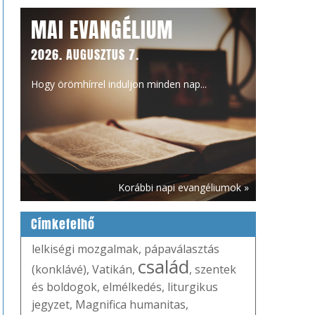
MAI EVANGÉLIUM
2026. AUGUSZTUS 7.
Hogy örömhírrel induljon minden nap...
Korábbi napi evangéliumok »
Címkefelhő
lelkiségi mozgalmak
,
pápaválasztás
család
(konklávé)
,
Vatikán
,
,
szentek
és boldogok
,
elmélkedés
,
liturgikus
jegyzet
,
Magnifica humanitas
,