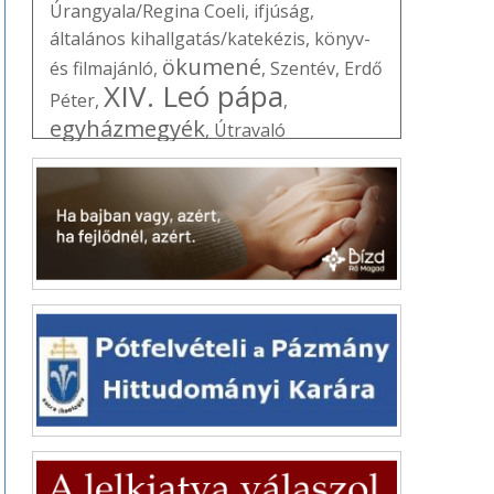
Úrangyala/Regina Coeli
,
ifjúság
,
általános kihallgatás/katekézis
,
könyv-
ökumené
és filmajánló
,
,
Szentév
,
Erdő
XIV. Leó pápa
Péter
,
,
egyházmegyék
,
Útravaló