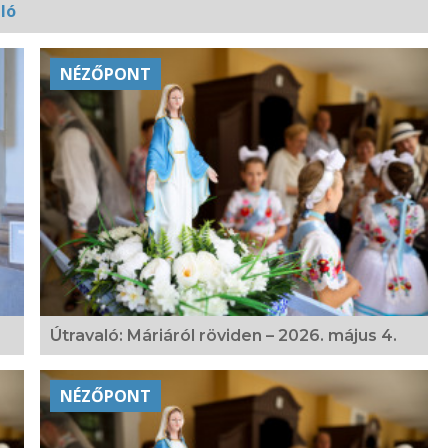
ló
NÉZŐPONT
Útravaló: Máriáról röviden – 2026. május 4.
NÉZŐPONT