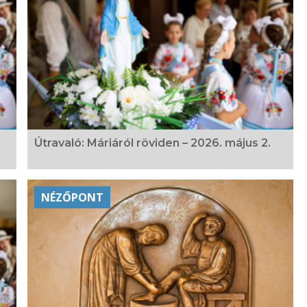
Útravaló: Máriáról röviden – 2026. május 2.
NÉZŐPONT