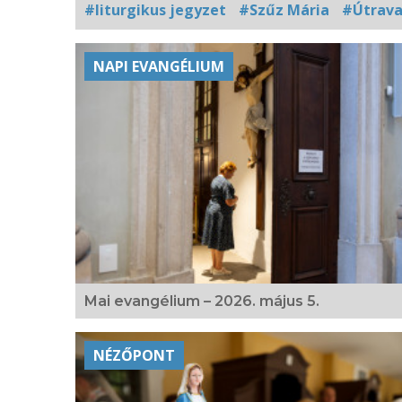
#liturgikus jegyzet
#Szűz Mária
#Útrava
Kapcsolódó
NAPI EVANGÉLIUM
fotógaléria
Mai evangélium – 2026. május 5.
NÉZŐPONT