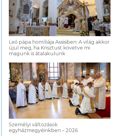
Leó pápa homíliája Assisiben: A világ akkor
újul meg, ha Krisztust követve mi
magunk is átalakulunk
Személyi változások
egyházmegyéinkben – 2026