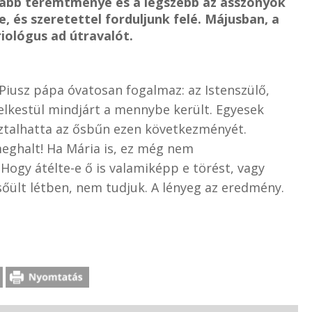
sabb teremtménye és a legszebb az asszonyok
e, és szeretettel forduljunk felé. Májusban, a
ológus ad útravalót.
Piusz pápa óvatosan fogalmaz: az Istenszülő,
-lelkestül mindjárt a mennybe került. Egyesek
ztalhatta az ősbűn ezen következményét.
eghalt! Ha Mária is, ez még nem
Hogy átélte-e ő is valamiképp e törést, vagy
sőült létben, nem tudjuk. A lényeg az eredmény.