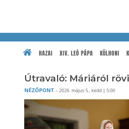
HAZAI
XIV. LEÓ PÁPA
KÜLHONI
K
Útravaló: Máriáról röv
NÉZŐPONT
– 2026. május 5., kedd | 5:00