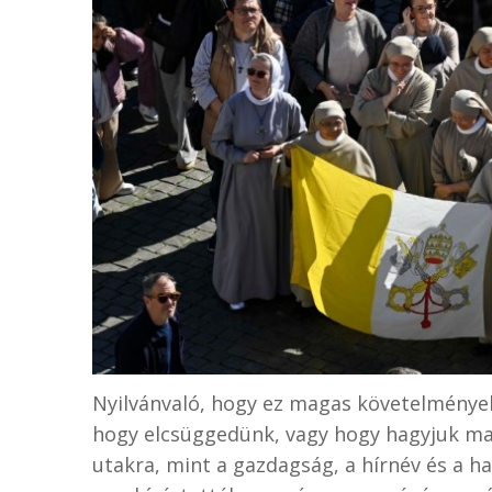
Nyilvánvaló, hogy ez magas követelmények
hogy elcsüggedünk, vagy hogy hagyjuk ma
utakra, mint a gazdagság, a hírnév és a ha