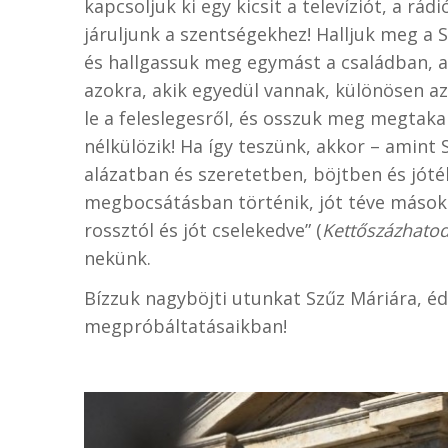
kapcsoljuk ki egy kicsit a televíziót, a rád
járuljunk a szentségekhez! Halljuk meg a S
és hallgassuk meg egymást a családban, 
azokra, akik egyedül vannak, különösen a
le a feleslegesről, és osszuk meg megtakar
nélkülözik! Ha így teszünk, akkor – amin
alázatban és szeretetben, böjtben és jó
megbocsátásban történik, jót téve másokk
rossztól és jót cselekedve” (
Kettőszázhatod
nekünk.
Bízzuk nagyböjti utunkat Szűz Máriára, éd
megpróbáltatásaikban!