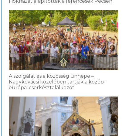
Fiókházat alapítottak a ferencesek Pécsen
A szolgálat és a közösség ünnepe –
Nagykovácsi közelében tartják a közép-
európai cserkésztalálkozót