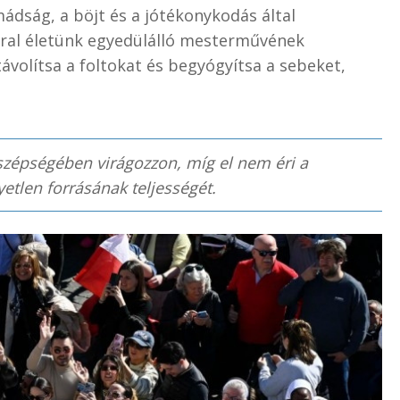
mádság, a böjt és a jótékonykodás által
ral életünk egyedülálló mesterművének
ávolítsa a foltokat és begyógyítsa a sebeket,
 szépségében virágozzon, míg el nem éri a
yetlen forrásának teljességét.