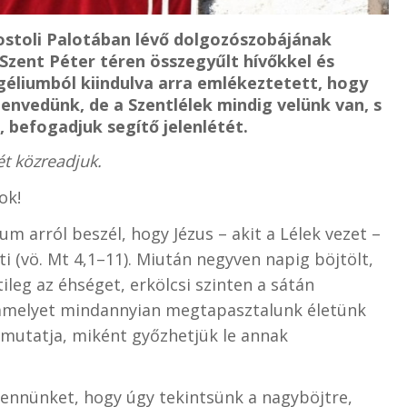
postoli Palotában lévő dolgozószobájának
Szent Péter téren összegyűlt hívőkkel és
éliumból kiindulva arra emlékeztetett, hogy
zenvedünk, de a Szentlélek mindig velünk van, s
 befogadjuk segítő jelenlétét.
ét közreadjuk.
ok!
m arról beszél, hogy Jézus – akit a Lélek vezet –
i (vö. Mt 4,1–11). Miután negyven napig böjtölt,
leg az éhséget, erkölcsi szinten a sátán
t, amelyet mindannyian megtapasztalunk életünk
gmutatja, miként győzhetjük le annak
v bennünket, hogy úgy tekintsünk a nagyböjtre,