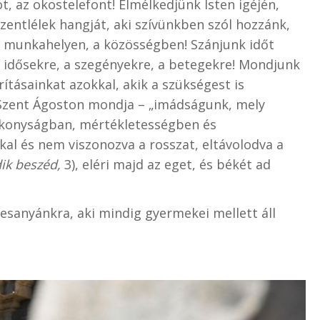
iót, az okostelefont! Elmélkedjünk Isten igéjén,
zentlélek hangját, aki szívünkben szól hozzánk,
a munkahelyen, a közösségben! Szánjunk időt
z idősekre, a szegényekre, a betegekre! Mondjunk
ításainkat azokkal, akik a szükségest is
t Szent Ágoston mondja – „imádságunk, mely
tékonyságban, mértékletességben és
al és nem viszonozva a rosszat, eltávolodva a
ik beszéd,
3), eléri majd az eget, és békét ad
esanyánkra, aki mindig gyermekei mellett áll