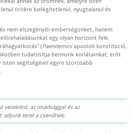
lékai annak az örömnek, amelyre Isten
lenül örökre kielégítetlenül, nyugtalanul és
eklés nem elszegényíti emberségünket, hanem
 előrehaladásunkat egy olyan horizont felé,
 ráhagyatkozás” (
Paenitemini
apostoli konstitúció,
, miközben tudatosítja bennünk korlátainkat, erőt
y Isten segítségével egyre szorosabb
.
 vezeklést, az imádsággal és az
: adjunk teret a csendnek;