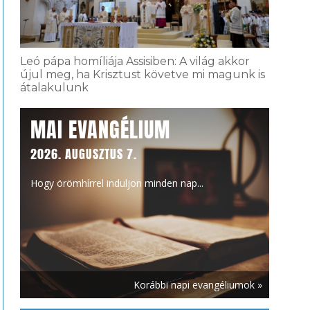
Leó pápa homíliája Assisiben: A világ akkor
újul meg, ha Krisztust követve mi magunk is
átalakulunk
MAI EVANGÉLIUM
2026. AUGUSZTUS 7.
Hogy örömhírrel induljon minden nap...
Korábbi napi evangéliumok »