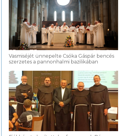
Vasmiséjét ünnepelte Csóka Gáspár bencés
szerzetes a pannonhalmi bazilikában