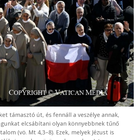
et támasztó út, és fennáll a veszélye annak,
gunkat elcsábítani olyan könnyebbnek tűnő
talom (vö. Mt 4,3–8). Ezek, melyek Jézust is