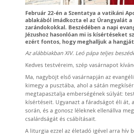
Február 22-én a Szentatya a vatikáni A
ablakából imádkozta el az Úrangyalát a 
zarándokokkal. Beszédében a napi evang
Jézushoz hasonlóan mi is kísértéseket s
ezért fontos, hogy meghalljuk a hangját,
Az alábbiakban XIV. Leó pápa teljes beszéd
Kedves testvéreim, szép vasárnapot kíván
Ma, nagyböjt első vasárnapján az evangéliu
kimegy a pusztába, ahol a sátán megkísért
megtapasztalja emberségének súlyát: testi
kísértéseit. Ugyanazt a fáradságot éli á
során, és a gonosz léleknek ellenállva me
csalárdságát és csábításait.
A liturgia ezzel az életadó igével arra hí