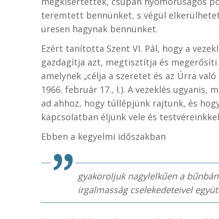
megkísértették, csupán nyomorúságos pót
teremtett bennünket, s végül elkerülhetet
üresen hagynak bennünket.
Ezért tanította Szent VI. Pál, hogy a vez
gazdagítja azt, megtisztítja és megerősíti
amelynek „célja a szeretet és az Úrra való
1966. február 17., I.). A vezeklés ugyanis
ad ahhoz, hogy túllépjünk rajtunk, és hog
kapcsolatban éljünk vele és testvéreinkkel
Ebben a kegyelmi időszakban
gyakoroljuk nagylelkűen a bűnbánó
irgalmasság cselekedeteivel együtt