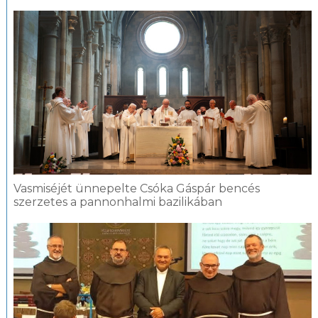
Vasmiséjét ünnepelte Csóka Gáspár bencés
szerzetes a pannonhalmi bazilikában