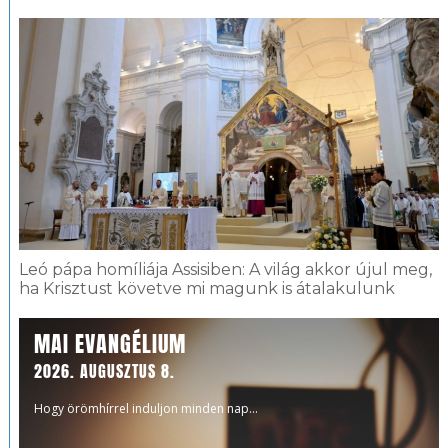
Leó pápa homíliája Assisiben: A világ akkor újul meg,
ha Krisztust követve mi magunk is átalakulunk
MAI EVANGÉLIUM
2026. AUGUSZTUS 8.
Hogy örömhírrel induljon minden nap...