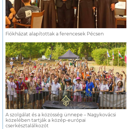
Fiókházat alapítottak a ferencesek Pécsen
A szolgálat és a közösség ünnepe – Nagykovácsi
közelében tartják a közép-európai
cserkésztalálkozót