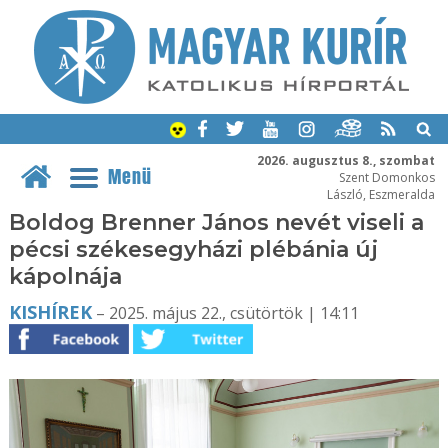
2026. augusztus 8., szombat
Menü
Szent Domonkos
László, Eszmeralda
Boldog Brenner János nevét viseli a
pécsi székesegyházi plébánia új
kápolnája
KISHÍREK
– 2025. május 22., csütörtök | 14:11