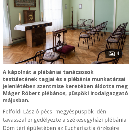
4
A kápolnát a plébániai tanácsosok
testületének tagjai és a plébánia munkatársai
jelenlétében szentmise keretében áldotta meg
Máger Róbert plébános, püspöki irodaigazgató
májusban.
Felföldi László pécsi megyéspüspök idén
tavasszal engedélyezte a székesegyházi plébánia
Dóm téri épületében az Eucharisztia őrzésére