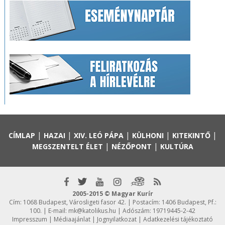
|
|
|
|
|
CÍMLAP
HAZAI
XIV. LEÓ PÁPA
KÜLHONI
KITEKINTŐ
|
|
MEGSZENTELT ÉLET
NÉZŐPONT
KULTÚRA
2005-2015 © Magyar Kurír
Cím: 1068 Budapest, Városligeti fasor 42. | Postacím: 1406 Budapest, Pf.:
100. | E-mail:
mk@katolikus.hu
| Adószám: 19719445-2-42
Impresszum
|
Médiaajánlat
|
Jognyilatkozat
|
Adatkezelési tájékoztató