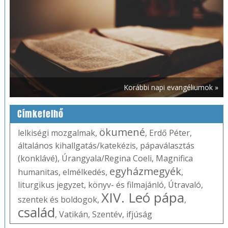
Korábbi napi evangéliumok »
Címkefelhő
ökumené
lelkiségi mozgalmak
,
,
Erdő Péter
,
általános kihallgatás/katekézis
,
pápaválasztás
(konklávé)
,
Úrangyala/Regina Coeli
,
Magnifica
egyházmegyék
humanitas
,
elmélkedés
,
,
liturgikus jegyzet
,
könyv- és filmajánló
,
Útravaló
,
XIV. Leó pápa
szentek és boldogok
,
,
család
,
Vatikán
,
Szentév
,
ifjúság