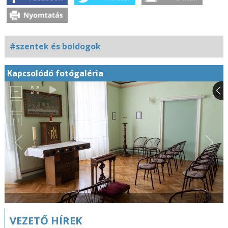
#szentek és boldogok
Kapcsolódó fotógaléria
VEZETŐ HÍREK