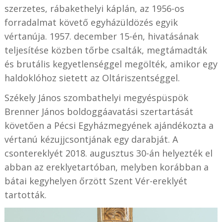
szerzetes, rábakethelyi káplán, az 1956-os
forradalmat követő egyházüldözés egyik
vértanúja. 1957. december 15-én, hivatásának
teljesítése közben tőrbe csalták, megtámadták
és brutális kegyetlenséggel megölték, amikor egy
haldoklóhoz sietett az Oltáriszentséggel.
Székely János szombathelyi megyéspüspök
Brenner János boldoggáavatási szertartását
követően a Pécsi Egyházmegyének ajándékozta a
vértanú kézujjcsontjának egy darabját. A
csontereklyét 2018. augusztus 30-án helyezték el
abban az ereklyetartóban, melyben korábban a
bátai kegyhelyen őrzött Szent Vér-ereklyét
tartották.