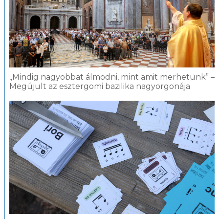
„Mindig nagyobbat álmodni, mint amit merhetünk” –
Megújult az esztergomi bazilika nagyorgonája