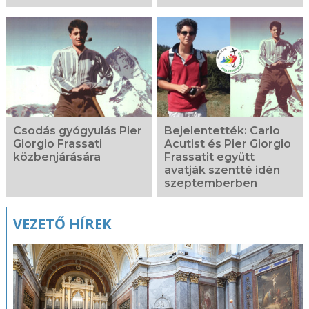
Csodás gyógyulás Pier
Bejelentették: Carlo
Giorgio Frassati
Acutist és Pier Giorgio
közbenjárására
Frassatit együtt
avatják szentté idén
szeptemberben
VEZETŐ HÍREK