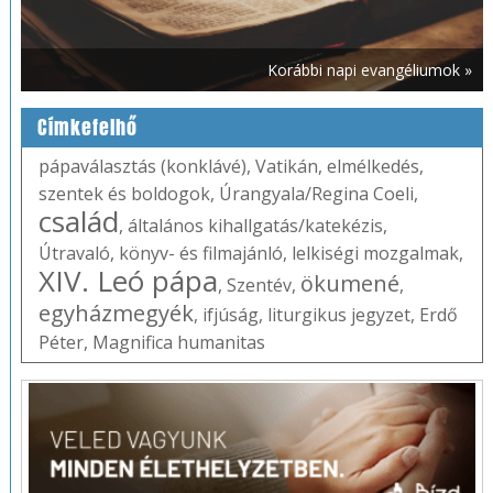
Korábbi napi evangéliumok »
Címkefelhő
pápaválasztás (konklávé)
,
Vatikán
,
elmélkedés
,
szentek és boldogok
,
Úrangyala/Regina Coeli
,
család
,
általános kihallgatás/katekézis
,
Útravaló
,
könyv- és filmajánló
,
lelkiségi mozgalmak
,
XIV. Leó pápa
ökumené
,
Szentév
,
,
egyházmegyék
,
ifjúság
,
liturgikus jegyzet
,
Erdő
Péter
,
Magnifica humanitas