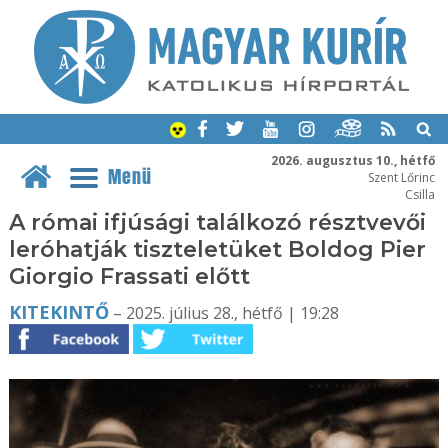
2026. augusztus 10., hétfő
Menü
Szent Lőrinc
Csilla
A római ifjúsági találkozó résztvevői
leróhatják tiszteletüket Boldog Pier
Giorgio Frassati előtt
KITEKINTŐ
– 2025. július 28., hétfő | 19:28