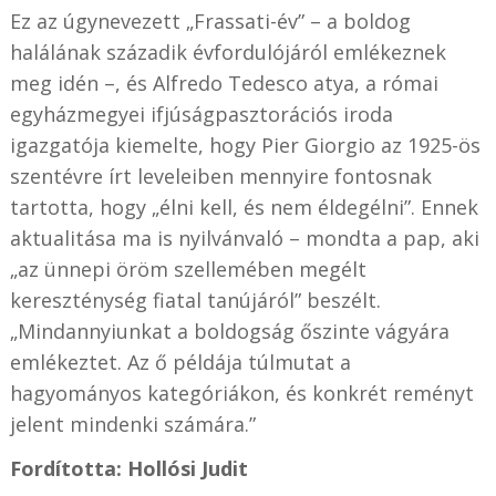
Ez az úgynevezett „Frassati-év” – a boldog
halálának századik évfordulójáról emlékeznek
meg idén –, és Alfredo Tedesco atya, a római
egyházmegyei ifjúságpasztorációs iroda
igazgatója kiemelte, hogy Pier Giorgio az 1925-ös
szentévre írt leveleiben mennyire fontosnak
tartotta, hogy „élni kell, és nem éldegélni”. Ennek
aktualitása ma is nyilvánvaló – mondta a pap, aki
„az ünnepi öröm szellemében megélt
kereszténység fiatal tanújáról” beszélt.
„Mindannyiunkat a boldogság őszinte vágyára
emlékeztet. Az ő példája túlmutat a
hagyományos kategóriákon, és konkrét reményt
jelent mindenki számára.”
Fordította: Hollósi Judit