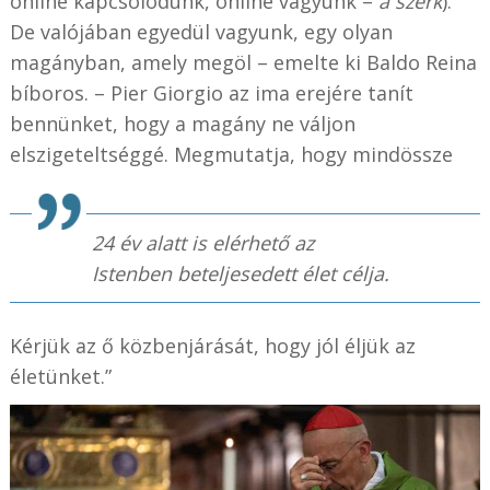
online kapcsolódunk, online vagyunk –
a szerk
).
De valójában egyedül vagyunk, egy olyan
magányban, amely megöl – emelte ki Baldo Reina
bíboros. – Pier Giorgio az ima erejére tanít
bennünket, hogy a magány ne váljon
elszigeteltséggé. Megmutatja, hogy mindössze
24 év alatt is elérhető az
Istenben beteljesedett élet célja.
Kérjük az ő közbenjárását, hogy jól éljük az
életünket.”