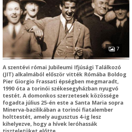
7
A szentévi római Jubileumi Ifjúsági Találkozó
(JIT) alkalmából először vitték Rómába Boldog
Pier Giorgio Frassati épségben megmaradt,
1990 óta a torinói székesegyházban nyugvó
testét. A domonkos szerzetesek közössége
fogadta július 25-én este a Santa Maria sopra
Minerva-bazilikában a torinói fiatalember
holttestét, amely augusztus 4-ig lesz
kihelyezve, hogy a hívek leróhassák
tiszteletüket előtte.