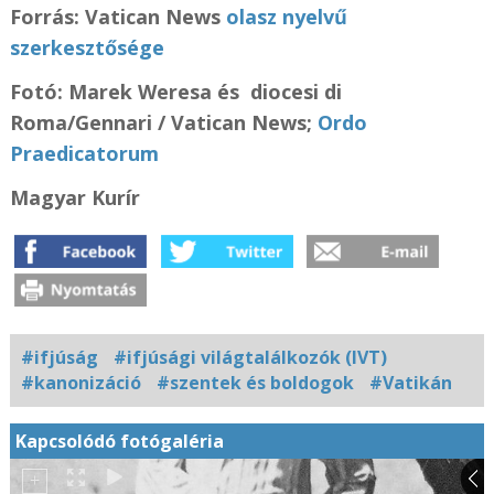
Forrás: Vatican News
olasz nyelvű
szerkesztősége
Fotó:
Marek Weresa és
diocesi di
Roma/Gennari / Vatican News;
Ordo
Praedicatorum
Magyar Kurír
#ifjúság
#ifjúsági világtalálkozók (IVT)
#kanonizáció
#szentek és boldogok
#Vatikán
Kapcsolódó fotógaléria