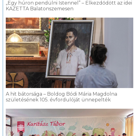
„Egy húron pendülni Istennel” – Elkezdődött az idei
KAZETTA Balatonszemesen
A hit bátorsága – Boldog Bódi Mária Magdolna
születésének 105. évfordulóját ünnepelték