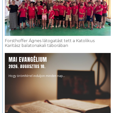
Forsthoffer Ágnes látogatást tett a Katolikus
Karitász balatonakali táborában
MAI EVANGÉLIUM
2026. AUGUSZTUS 10.
Hogy örömhírrel induljon minden nap...