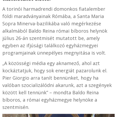
A torinói harmadrendi domonkos fiatalember
földi maradványainak Rómába, a Santa Maria
Sopra Minerva-bazilikába való megérkezése
alkalmából Baldo Reina római bíboros helynök
július 26-án szentmisét mutatott be, amely
egyben az ifjúsági találkozó egyházmegyei
programjainak ünnepélyes megnyitása is volt.
„A közösségi média egy aknamező, ahol azt
kockáztatjuk, hogy sok energiát pazarolunk el.
Pier Giorgio arra tanít bennünket, hogy ha
valóban szocializálódni akarunk, azt a szegények
között kell tennünk” – mondta Baldo Reina
bíboros, a római egyházmegye helynöke a
szentmisén.