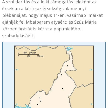
A szolidaritás és a lelki támogatás jeleként az
érsek arra kérte az érsekség valamennyi
plébániáját, hogy május 11-én, vasárnap imáikat
ajánlják fel Mbaibarem atyáért; és Szűz Mária
közbenjárását is kérte a pap mielőbbi
szabadulásáért.