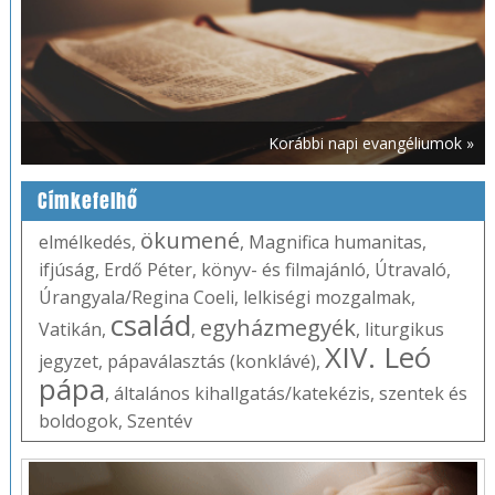
Korábbi napi evangéliumok »
Címkefelhő
ökumené
elmélkedés
,
,
Magnifica humanitas
,
ifjúság
,
Erdő Péter
,
könyv- és filmajánló
,
Útravaló
,
Úrangyala/Regina Coeli
,
lelkiségi mozgalmak
,
család
egyházmegyék
Vatikán
,
,
,
liturgikus
XIV. Leó
jegyzet
,
pápaválasztás (konklávé)
,
pápa
,
általános kihallgatás/katekézis
,
szentek és
boldogok
,
Szentév