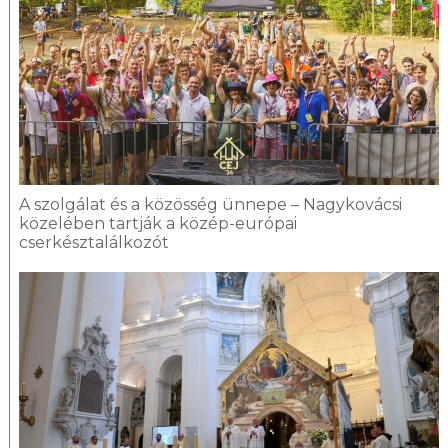
A szolgálat és a közösség ünnepe – Nagykovácsi
közelében tartják a közép-európai
cserkésztalálkozót