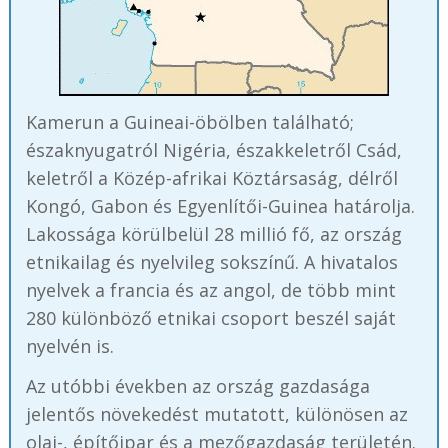
Kamerun a Guineai-öbölben található;
északnyugatról Nigéria, északkeletről Csád,
keletről a Közép-afrikai Köztársaság, délről
Kongó, Gabon és Egyenlítői-Guinea határolja.
Lakossága körülbelül 28 millió fő, az ország
etnikailag és nyelvileg sokszínű. A hivatalos
nyelvek a francia és az angol, de több mint
280 különböző etnikai csoport beszél saját
nyelvén is.
Az utóbbi években az ország gazdasága
jelentős növekedést mutatott, különösen az
olaj-, építőipar és a mezőgazdaság területén.