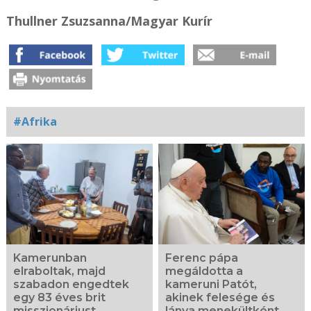
Thullner Zsuzsanna/Magyar Kurír
#Afrika
Kapcsolódó
fotógaléria
Kamerunban
Ferenc pápa
elraboltak, majd
megáldotta a
szabadon engedtek
kameruni Patót,
egy 83 éves brit
akinek felesége és
misszionáriust
lánya menekültként