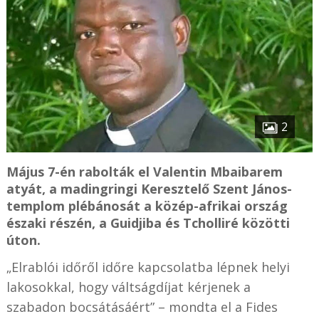
2
Május 7-én rabolták el Valentin Mbaibarem
atyát, a madingringi Keresztelő Szent János-
templom plébánosát a közép-afrikai ország
északi részén, a Guidjiba és Tcholliré közötti
úton.
„Elrablói időről időre kapcsolatba lépnek helyi
lakosokkal, hogy váltságdíjat kérjenek a
szabadon bocsátásáért” – mondta el a Fides