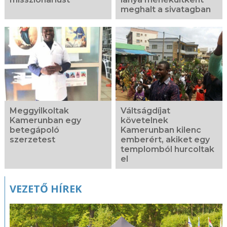
meghalt a sivatagban
Meggyilkoltak
Váltságdíjat
Kamerunban egy
követelnek
betegápoló
Kamerunban kilenc
szerzetest
emberért, akiket egy
templomból hurcoltak
el
VEZETŐ HÍREK