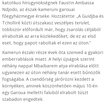
katolikus hírügynökségnek Faustin Ambassa
Ndjodo, az észak-kameruni garouai
főegyházmegye érseke. Hozzátette: „A Guidjba és
Tcholliré közti útszakasz veszélyes terület,
többször előfordult már, hogy zsarolás céljából
elrabolták az arra közlekedőket, de ez az első
eset, hogy papot raboltak el ezen az úton.”
Kamerun északi része évek óta szenved a gyakori
emberrablások miatt. A helyi újságok szerint
néhány nappal Mbaibarem atya elrablása előtt
ugyanezen az úton néhány tanár esett bűnözők
fogságába. A csendőrség járőrözni kezdett a
környéken, aminek köszönhetően május 10-én
egy Garoua melletti faluból elrabolt túszt
szabadon engedtek.