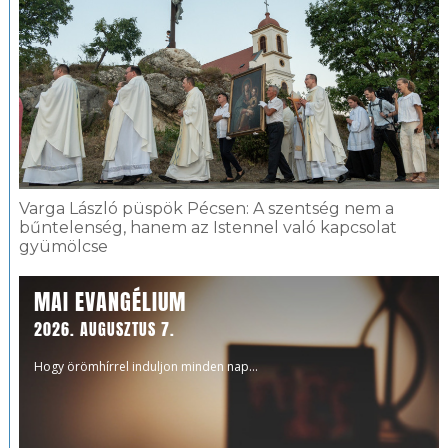
Varga László püspök Pécsen: A szentség nem a
bűntelenség, hanem az Istennel való kapcsolat
gyümölcse
MAI EVANGÉLIUM
2026. AUGUSZTUS 7.
Hogy örömhírrel induljon minden nap...