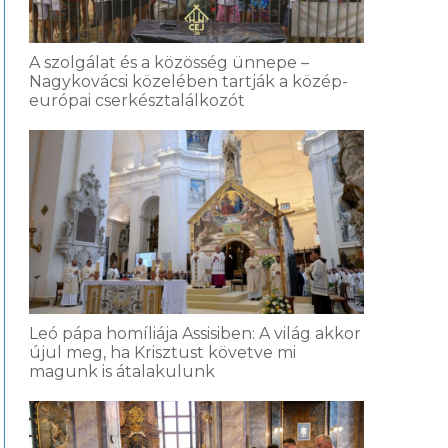
A szolgálat és a közösség ünnepe –
Nagykovácsi közelében tartják a közép-
európai cserkésztalálkozót
Leó pápa homíliája Assisiben: A világ akkor
újul meg, ha Krisztust követve mi
magunk is átalakulunk