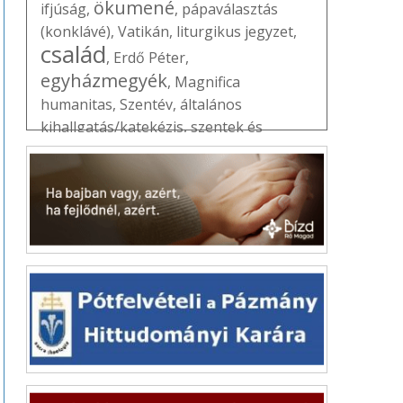
ökumené
ifjúság
,
,
pápaválasztás
(konklávé)
,
Vatikán
,
liturgikus jegyzet
,
család
,
Erdő Péter
,
egyházmegyék
,
Magnifica
humanitas
,
Szentév
,
általános
kihallgatás/katekézis
,
szentek és
boldogok