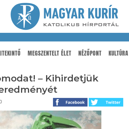
ITEKINTŐ
MEGSZENTELT ÉLET
NÉZŐPONT
KULTÚRA
omodat! – Kihirdetjük
 eredményét
0