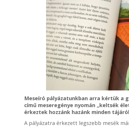
Meseíró pályázatunkban arra kértük a g
című meseregénye nyomán „keltsék éle
érkeztek hozzánk hazánk minden tájáról 
A pályázatra érkezett legszebb mesék m