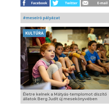
#meseíró pályázat
Kapcsolódó
KULTÚRA
fotógaléria
Életre kelnek a Mátyás-templomot díszítő
állatok Berg Judit új mesekönyvében