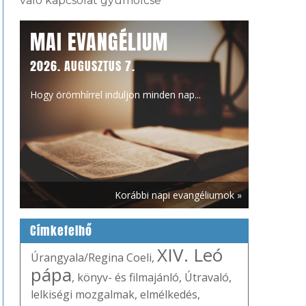
való kapcsolat gyümölcse
MAI EVANGÉLIUM
2026. AUGUSZTUS 7.
Hogy örömhírrel induljon minden nap...
Korábbi napi evangéliumok »
Címkefelhő
XIV. Leó
Úrangyala/Regina Coeli
,
pápa
,
könyv- és filmajánló
,
Útravaló
,
lelkiségi mozgalmak
,
elmélkedés
,