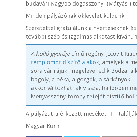
budavári Nagyboldogasszony- (Mátyás-) t
Minden pályázónak oklevelet küldünk.
Szeretettel gratulálunk a nyerteseknek é
további szép és izgalmas alkotást kívánun
A holló gyűrűje
című regény (Ecovit Kiadó
templomot díszítő alakok
, amelyek a m
sora vár rájuk: megelevenedik Bodza, a k
bagoly, a béka, a gorgók, a sárkányok…
akkor változhatnak vissza, ha időben me
Menyasszony-torony tetejét díszítő holl
A pályázatra érkezett meséket
ITT
találják
Magyar Kurír