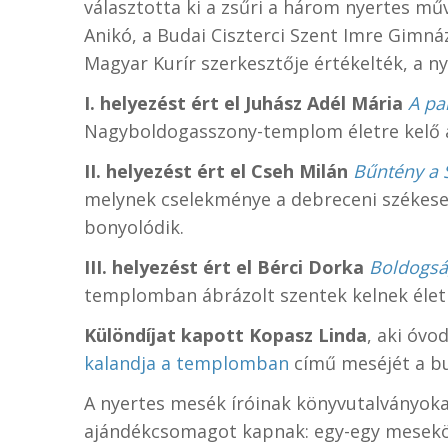
választotta ki a zsűri a három nyertes mű
Anikó, a Budai Ciszterci Szent Imre Gimn
Magyar Kurír szerkesztője értékelték, a n
I. helyezést ért el Juhász Adél Mária
A pa
Nagyboldogasszony-templom életre kelő ál
II. helyezést ért el Cseh Milán
Bűntény a 
melynek cselekménye a debreceni székeseg
bonyolódik.
III. helyezést ért el Bérci Dorka
Boldogs
templomban ábrázolt szentek kelnek élet
Különdíjat kapott Kopasz Linda
, aki óv
kalandja a templomban
című meséjét a b
A nyertes mesék íróinak könyvutalványokat 
ajándékcsomagot kapnak: egy-egy meseköny