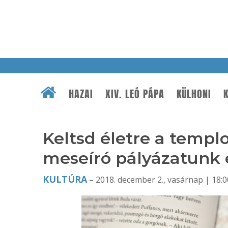
HAZAI
XIV. LEÓ PÁPA
KÜLHONI
K
Keltsd életre a templ
meseíró pályázatunk
KULTÚRA
– 2018. december 2., vasárnap | 18:0