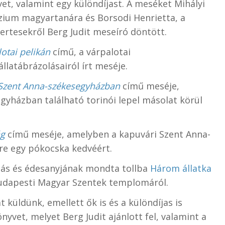
vet, valamint egy különdíjast. A meséket Mihályi
ázium magyartanára és Borsodi Henrietta, a
yertesekről Berg Judit meseíró döntött.
lotai pelikán
című, a várpalotai
latábrázolásairól írt meséje.
Szent Anna-székesegyházban
című meséje,
yházban található torinói lepel másolat körül
ág
című meséje, amelyben a kapuvári Szent Anna-
re egy pókocska kedvéért.
odás és édesanyjának mondta tollba
Három állatka
udapesti Magyar Szentek templomáról.
küldünk, emellett ők is és a különdíjas is
vet, melyet Berg Judit ajánlott fel, valamint a