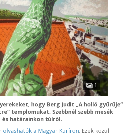
1
yerekeket, hogy Berg Judit „A holló gyűrűje”
tre” templomukat. Szebbnél szebb mesék
és határainkon túlról.
ár
olvashatók a Magyar Kuríron
. Ezek közül