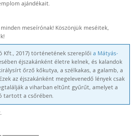
emplom ajándékait.
s minden meseírónak! Köszönjük meséitek,
k!
 Kft., 2017) történetének szereplői
a Mátyás-
esében éjszakánként életre kelnek, és kalandok
irálysírt őrző kőkutya, a szélkakas, a galamb, a
 Ezek az éjszakánként megelevenedő lények csak
gtalálják a viharban eltűnt gyűrűt, amelyet a
ó tartott a csőrében.
.