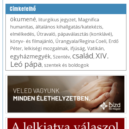
Címkefelhő
ökumené
,
liturgikus jegyzet
,
Magnifica
humanitas
,
általános kihallgatás/katekézis
,
elmélkedés
,
Útravaló
,
pápaválasztás (konklávé)
,
könyv- és filmajánló
,
Úrangyala/Regina Coeli
,
Erdő
Péter
,
lelkiségi mozgalmak
,
ifjúság
,
Vatikán
,
család
XIV.
egyházmegyék
,
Szentév
,
,
Leó pápa
,
szentek és boldogok