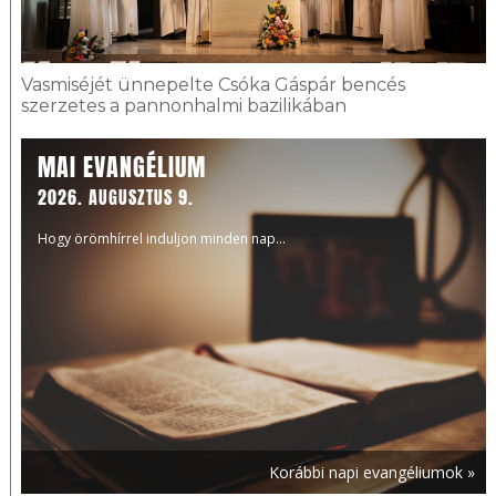
Vasmiséjét ünnepelte Csóka Gáspár bencés
szerzetes a pannonhalmi bazilikában
MAI EVANGÉLIUM
2026. AUGUSZTUS 9.
Hogy örömhírrel induljon minden nap...
Korábbi napi evangéliumok »