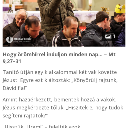
1
Hogy örömhírrel induljon minden nap... – Mt
9,27–31
Tanító útján egyik alkalommal két vak követte
Jézust. Egyre ezt kiáltozták: „Könyörülj rajtunk,
Dávid fia!”
Amint hazaérkezett, bementek hozzá a vakok.
Jézus megkérdezte tőlük: „Hiszitek-e, hogy tudok
segíteni rajtatok?”
„Hisszük, Uram!” – felelték azok.