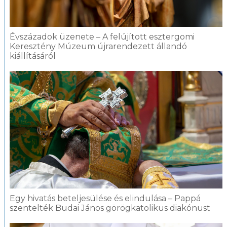
Évszázadok üzenete – A felújított esztergomi
Keresztény Múzeum újrarendezett állandó
kiállításáról
Egy hivatás beteljesülése és elindulása – Pappá
szentelték Budai János görögkatolikus diakónust