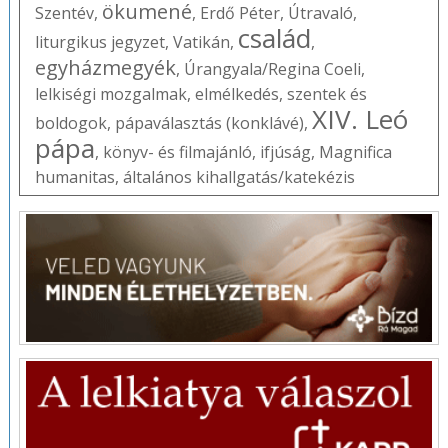
ökumené
Szentév
,
,
Erdő Péter
,
Útravaló
,
család
liturgikus jegyzet
,
Vatikán
,
,
egyházmegyék
,
Úrangyala/Regina Coeli
,
lelkiségi mozgalmak
,
elmélkedés
,
szentek és
XIV. Leó
boldogok
,
pápaválasztás (konklávé)
,
pápa
,
könyv- és filmajánló
,
ifjúság
,
Magnifica
humanitas
,
általános kihallgatás/katekézis