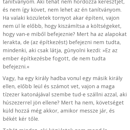
tanítványom.
Aki tehát nem hordozza keresztjét,
és nem így követ, nem lehet az én tanítványom.
Ha valaki közületek tornyot akar építeni, vajon
nem ül le előbb, hogy kiszámítsa a költségeket,
hogy van-e miből befejeznie? Mert ha az alapokat
lerakta, de (az építkezést) befejezni nem tudta,
mindenki, aki csak látja, gúnyolni kezdi: »Ez az
ember építkezésbe fogott, de nem tudta
befejezni.«
Vagy, ha egy király hadba vonul egy másik király
ellen, előbb leül és számot vet, vajon a maga
tízezer katonájával szembe tud-e szállni azzal, aki
húszezerrel jön ellene? Mert ha nem, követséget
küld hozzá még akkor, amikor messze jár, és
békét kér tőle.