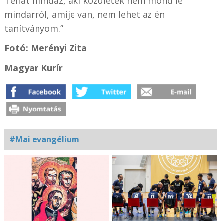
Tehát mindaz, aki közületek nem mond le
mindarról, amije van, nem lehet az én
tanítványom.”
Fotó: Merényi Zita
Magyar Kurír
#Mai evangélium
Kapcsolódó
fotógaléria