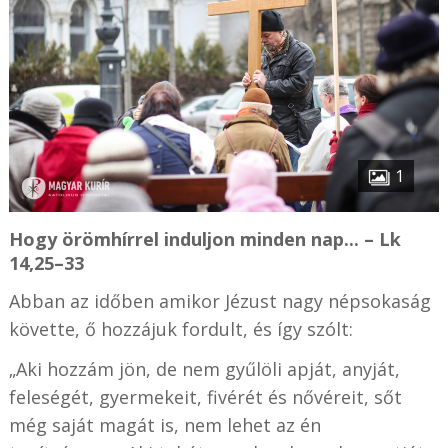
1
Hogy örömhírrel induljon minden nap... – Lk
14,25–33
Abban az időben amikor Jézust nagy népsokaság
követte, ő hozzájuk fordult, és így szólt:
„Aki hozzám jön, de nem gyűlöli apját, anyját,
feleségét, gyermekeit, fivérét és nővéreit, sőt
még saját magát is, nem lehet az én