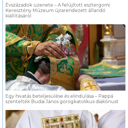
Évszázadok üzenete – A felújított esztergomi
Keresztény Múzeum újrarendezett állandó
kiállításáról
Egy hivatás beteljesülése és elindulása – Pappá
szentelték Budai János görögkatolikus diakónust