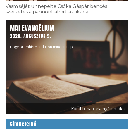
Vasmiséjét ünnepelte Csóka Gáspár bencés
szerzetes a pannonhalmi bazilikában
MAI EVANGÉLIUM
2026. AUGUSZTUS 9.
Hogy örömhírrel induljon minden nap...
Korábbi napi evangéliumok »
Címkefelhő