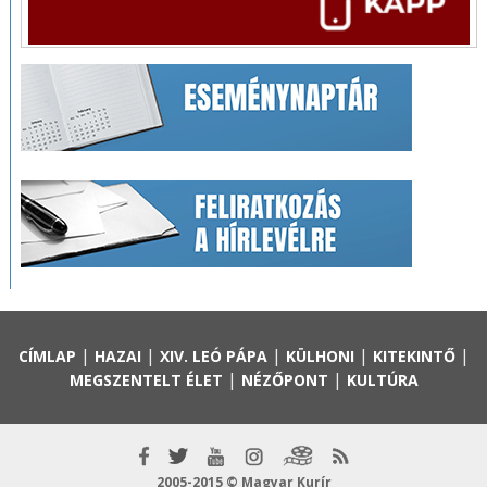
|
|
|
|
|
CÍMLAP
HAZAI
XIV. LEÓ PÁPA
KÜLHONI
KITEKINTŐ
|
|
MEGSZENTELT ÉLET
NÉZŐPONT
KULTÚRA
2005-2015 © Magyar Kurír