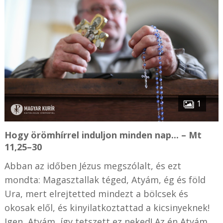
1
Hogy örömhírrel induljon minden nap... – Mt
11,25–30
Abban az időben Jézus megszólalt, és ezt
mondta: Magasztallak téged, Atyám, ég és föld
Ura, mert elrejtetted mindezt a bölcsek és
okosak elől, és kinyilatkoztattad a kicsinyeknek!
Igen, Atyám, így tetszett ez neked! Az én Atyám