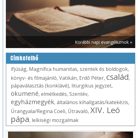
Korábbi napi evangéliumok »
Címkefelhő
ifjúság
,
Magnifica humanitas
,
szentek és boldogok
,
család
könyv- és filmajánló
,
Vatikán
,
Erdő Péter
,
,
pápaválasztás (konklávé)
,
liturgikus jegyzet
,
ökumené
,
elmélkedés
,
Szentév
,
egyházmegyék
,
általános kihallgatás/katekézis
,
XIV. Leó
Úrangyala/Regina Coeli
,
Útravaló
,
pápa
,
lelkiségi mozgalmak