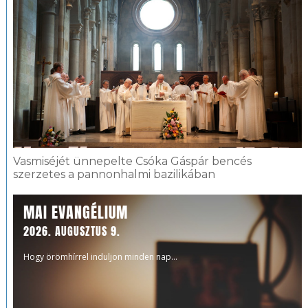
Vasmiséjét ünnepelte Csóka Gáspár bencés
szerzetes a pannonhalmi bazilikában
MAI EVANGÉLIUM
2026. AUGUSZTUS 9.
Hogy örömhírrel induljon minden nap...