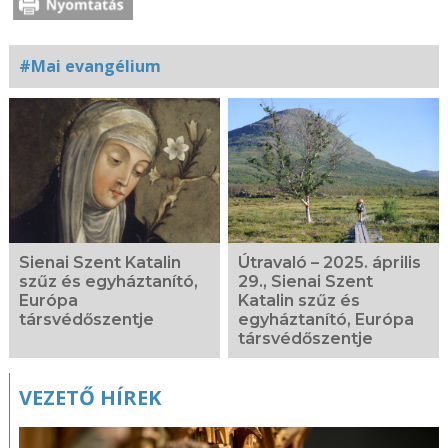
#Mai evangélium
Kapcsolódó
fotógaléria
Sienai Szent Katalin
Útravaló – 2025. április
szűz és egyháztanító,
29., Sienai Szent
Európa
Katalin szűz és
társvédőszentje
egyháztanító, Európa
társvédőszentje
VEZETŐ HÍREK