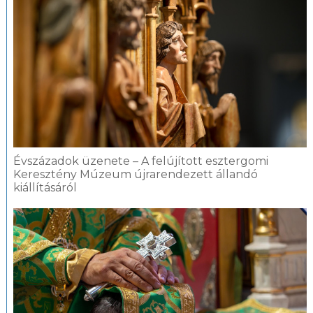
Évszázadok üzenete – A felújított esztergomi
Keresztény Múzeum újrarendezett állandó
kiállításáról