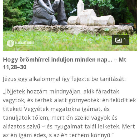
1
Hogy örömhírrel induljon minden nap... – Mt
11,28–30
Jézus egy alkalommal így fejezte be tanítását:
„Jöjjetek hozzám mindnyájan, akik fáradtak
vagytok, és terhek alatt görnyedtek: én felüdítlek
titeket! Vegyétek magatokra igámat, és
tanuljatok tőlem, mert én szelíd vagyok és
alázatos szívű – és nyugalmat talál lelketek. Mert
az én igám édes, s az én terhem könnyű.”