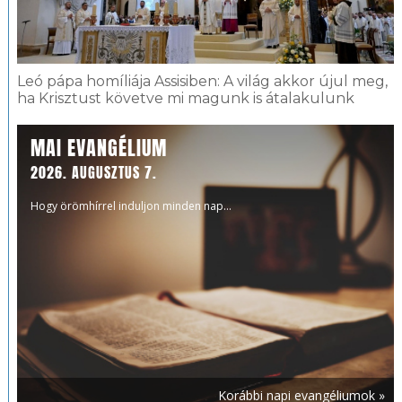
Leó pápa homíliája Assisiben: A világ akkor újul meg,
ha Krisztust követve mi magunk is átalakulunk
MAI EVANGÉLIUM
2026. AUGUSZTUS 7.
Hogy örömhírrel induljon minden nap...
Korábbi napi evangéliumok »