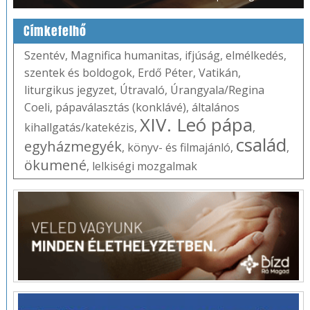
Címkefelhő
Szentév
,
Magnifica humanitas
,
ifjúság
,
elmélkedés
,
szentek és boldogok
,
Erdő Péter
,
Vatikán
,
liturgikus jegyzet
,
Útravaló
,
Úrangyala/Regina
Coeli
,
pápaválasztás (konklávé)
,
általános
XIV. Leó pápa
kihallgatás/katekézis
,
,
család
egyházmegyék
,
könyv- és filmajánló
,
,
ökumené
,
lelkiségi mozgalmak