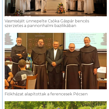
Vasmiséjét ünnepelte Csóka Gáspár bencés
szerzetes a pannonhalmi bazilikában
Fiókházat alapítottak a ferencesek Pécsen