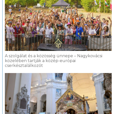
A szolgálat és a közösség ünnepe – Nagykovácsi
közelében tartják a közép-európai
cserkésztalálkozót