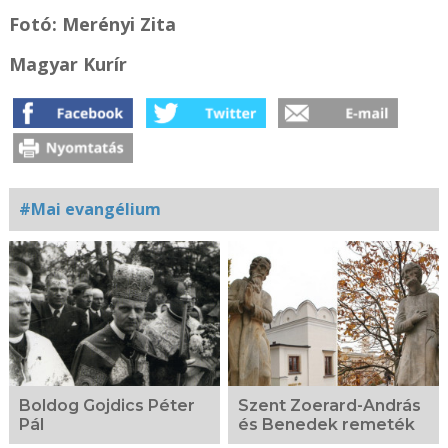
Fotó: Merényi Zita
Magyar Kurír
#Mai evangélium
Kapcsolódó
fotógaléria
Boldog Gojdics Péter
Szent Zoerard-András
Pál
és Benedek remeték