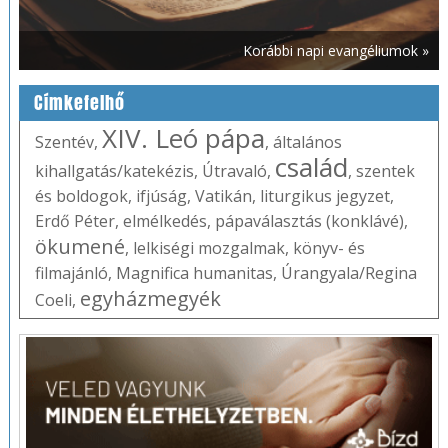
Korábbi napi evangéliumok »
Címkefelhő
XIV. Leó pápa
Szentév
,
,
általános
család
kihallgatás/katekézis
,
Útravaló
,
,
szentek
és boldogok
,
ifjúság
,
Vatikán
,
liturgikus jegyzet
,
Erdő Péter
,
elmélkedés
,
pápaválasztás (konklávé)
,
ökumené
,
lelkiségi mozgalmak
,
könyv- és
filmajánló
,
Magnifica humanitas
,
Úrangyala/Regina
egyházmegyék
Coeli
,