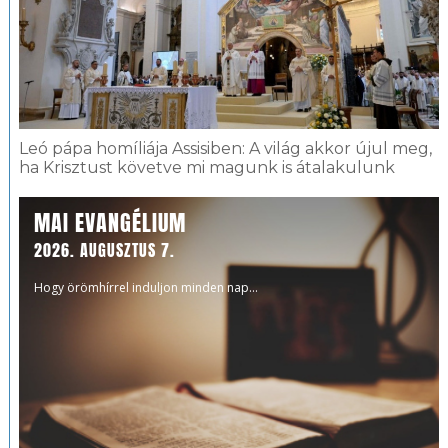
Leó pápa homíliája Assisiben: A világ akkor újul meg,
ha Krisztust követve mi magunk is átalakulunk
MAI EVANGÉLIUM
2026. AUGUSZTUS 7.
Hogy örömhírrel induljon minden nap...