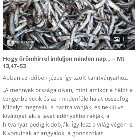
1
Hogy örömhírrel induljon minden nap... – Mt
13,47–53
Abban az időben Jézus így szólt tanítványaihoz:
„A mennyek országa olyan, mint amikor a hálót a
tengerbe vetik és az mindenféle halat összefog.
Mihelyt megtelik, a partra vonják, és nekiülve
kiválogatják: a javát edényekbe rakják, a
hitványát pedig kidobják. Így lesz a világ végén is.
Kivonulnak az angyalok, a gonoszokat