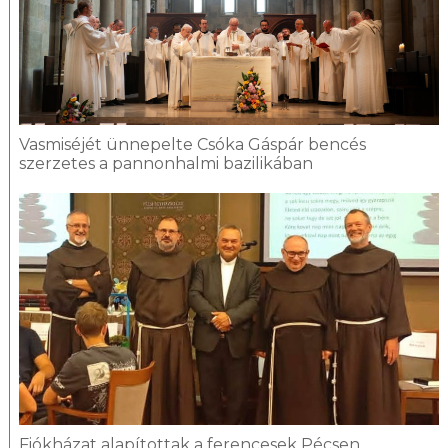
Vasmiséjét ünnepelte Csóka Gáspár bencés
szerzetes a pannonhalmi bazilikában
Fiókházat alapítottak a ferencesek Pécsen