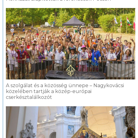
A szolgálat és a közösség ünnepe – Nagykovácsi
közelében tartják a közép-európai
cserkésztalálkozót