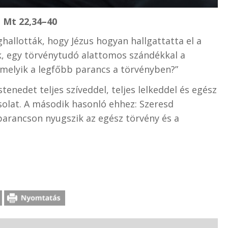
– Mt 22,34–40
allották, hogy Jézus hogyan hallgattatta el a
k, egy törvénytudó alattomos szándékkal a
, melyik a legfőbb parancs a törvényben?”
Istenedet teljes szíveddel, teljes lelkeddel és egész
solat. A második hasonló ehhez: Szeresd
parancson nyugszik az egész törvény és a