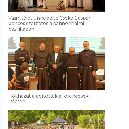
Vasmiséjét ünnepelte Csóka Gáspár
bencés szerzetes a pannonhalmi
bazilikában
Fiókházat alapítottak a ferencesek
Pécsen