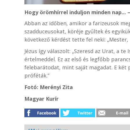
Hogy örömhírrel induljon minden nap... 
Abban az időben, amikor a farizeusok megh
szadduceusokat, köréje gyűltek és egyikü
következő kérdést tette fel neki: „Mester
Jézus így válaszolt: „Szeresd az Urat, a te 
értelmeddel. Ez az első és legfőbb paranc
felebarátodat, mint saját magadat. E két 
próféták.”
Fotó: Merényi Zita
Magyar Kurír