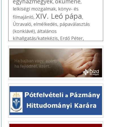
egyházmegyék
ökumené
,
,
lelkiségi mozgalmak
,
könyv- és
XIV. Leó pápa
filmajánló
,
,
Útravaló
,
elmélkedés
,
pápaválasztás
(konklávé)
,
általános
kihallgatás/katekézis
,
Erdő Péter
,
Vatikán
,
Szentév
,
ifjúság