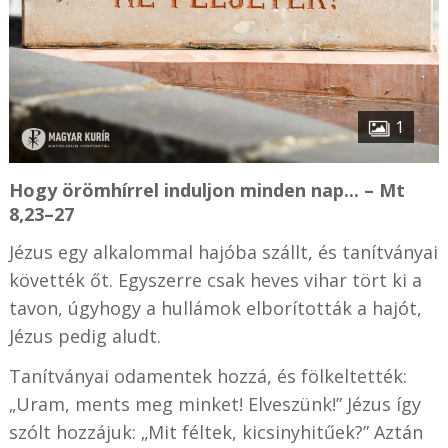
1
Hogy örömhírrel induljon minden nap... – Mt
8,23–27
Jézus egy alkalommal hajóba szállt, és tanítványai
követték őt. Egyszerre csak heves vihar tört ki a
tavon, úgyhogy a hullámok elborították a hajót,
Jézus pedig aludt.
Tanítványai odamentek hozzá, és fölkeltették:
„Uram, ments meg minket! Elveszünk!” Jézus így
szólt hozzájuk: „Mit féltek, kicsinyhitűek?” Aztán