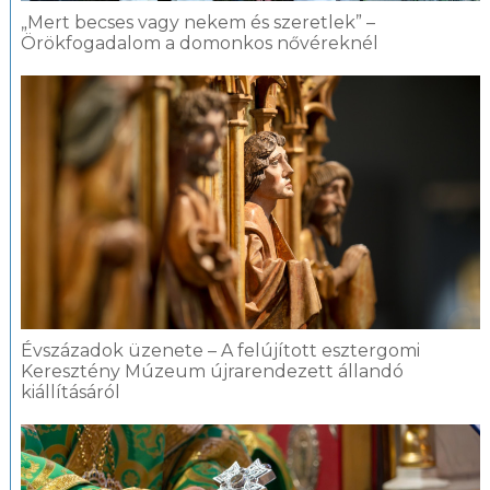
„Mert becses vagy nekem és szeretlek” –
Örökfogadalom a domonkos nővéreknél
Évszázadok üzenete – A felújított esztergomi
Keresztény Múzeum újrarendezett állandó
kiállításáról