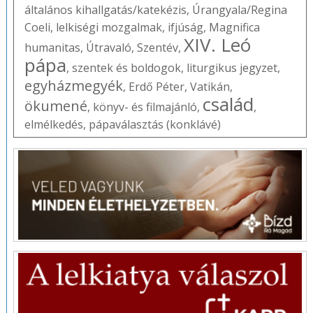
általános kihallgatás/katekézis
,
Úrangyala/Regina
Coeli
,
lelkiségi mozgalmak
,
ifjúság
,
Magnifica
XIV. Leó
humanitas
,
Útravaló
,
Szentév
,
pápa
,
szentek és boldogok
,
liturgikus jegyzet
,
egyházmegyék
,
Erdő Péter
,
Vatikán
,
család
ökumené
,
könyv- és filmajánló
,
,
elmélkedés
,
pápaválasztás (konklávé)