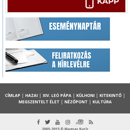
|
|
|
|
|
CÍMLAP
HAZAI
XIV. LEÓ PÁPA
KÜLHONI
KITEKINTŐ
|
|
MEGSZENTELT ÉLET
NÉZŐPONT
KULTÚRA
2005-2015 © Magyar Kurír