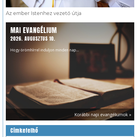
Az ember Istenhez vezető útja
MAI EVANGÉLIUM
2026. AUGUSZTUS 10.
Hogy örömhírrel induljon minden nap...
Korábbi napi evangéliumok »
Címkefelhő