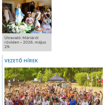
Kapcsolódó
fotógaléria
Útravaló: Máriáról
röviden – 2026. május
29.
VEZETŐ HÍREK