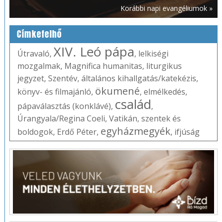
Korábbi napi evangéliumok »
Címkefelhő
XIV. Leó pápa
Útravaló
,
,
lelkiségi
mozgalmak
,
Magnifica humanitas
,
liturgikus
jegyzet
,
Szentév
,
általános kihallgatás/katekézis
,
ökumené
könyv- és filmajánló
,
,
elmélkedés
,
család
pápaválasztás (konklávé)
,
,
Úrangyala/Regina Coeli
,
Vatikán
,
szentek és
egyházmegyék
boldogok
,
Erdő Péter
,
,
ifjúság