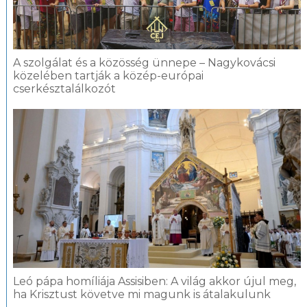
A szolgálat és a közösség ünnepe – Nagykovácsi
közelében tartják a közép-európai
cserkésztalálkozót
Leó pápa homíliája Assisiben: A világ akkor újul meg,
ha Krisztust követve mi magunk is átalakulunk