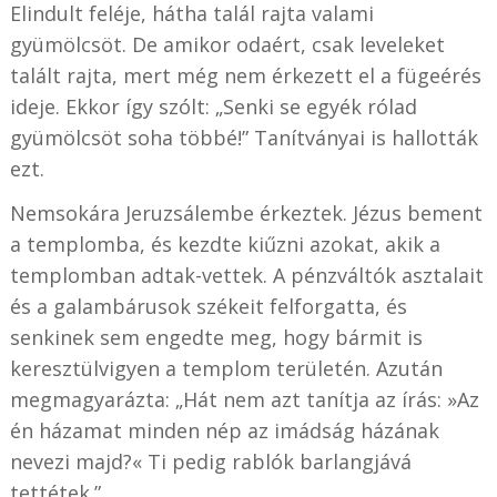
Elindult feléje, hátha talál rajta valami
gyümölcsöt. De amikor odaért, csak leveleket
talált rajta, mert még nem érkezett el a fügeérés
ideje. Ekkor így szólt: „Senki se egyék rólad
gyümölcsöt soha többé!” Tanítványai is hallották
ezt.
Nemsokára Jeruzsálembe érkeztek. Jézus bement
a templomba, és kezdte kiűzni azokat, akik a
templomban adtak-vettek. A pénzváltók asztalait
és a galambárusok székeit felforgatta, és
senkinek sem engedte meg, hogy bármit is
keresztülvigyen a templom területén. Azután
megmagyarázta: „Hát nem azt tanítja az írás: »Az
én házamat minden nép az imádság házának
nevezi majd?« Ti pedig rablók barlangjává
tettétek.”