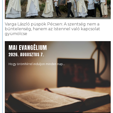
Varga László püspök Pécsen: A szentség nem a
bűntelenség, hanem az Istennel való kapcsolat
gyümölcse
MAI EVANGÉLIUM
2026. AUGUSZTUS 7.
Hogy örömhírrel induljon minden nap...