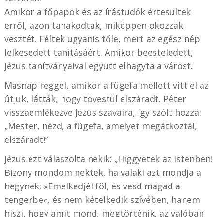
Amikor a főpapok és az írástudók értesültek
erről, azon tanakodtak, miképpen okozzák
vesztét. Féltek ugyanis tőle, mert az egész nép
lelkesedett tanításáért. Amikor beesteledett,
Jézus tanítványaival együtt elhagyta a várost.
Másnap reggel, amikor a fügefa mellett vitt el az
útjuk, látták, hogy tövestül elszáradt. Péter
visszaemlékezve Jézus szavaira, így szólt hozzá:
„Mester, nézd, a fügefa, amelyet megátkoztál,
elszáradt!”
Jézus ezt válaszolta nekik: „Higgyetek az Istenben!
Bizony mondom nektek, ha valaki azt mondja a
hegynek: »Emelkedjél föl, és vesd magad a
tengerbe«, és nem kételkedik szívében, hanem
hiszi, hogy amit mond, megtörténik, az valóban