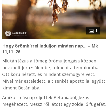
1
Hogy örömhírrel induljon minden nap... – Mk
11,11–26
Miután Jézus a tömeg örömujjongása közben
bevonult Jeruzsálembe, fölment a templomba.
Ott körülnézett, és mindent szemügyre vett.
Mivel már esteledett, a tizenkét apostollal együtt
kiment Betániába.
Amikor másnap eljöttek Betániából, Jézus
megéhezett. Messziről látott egy zöldellő fügefát.