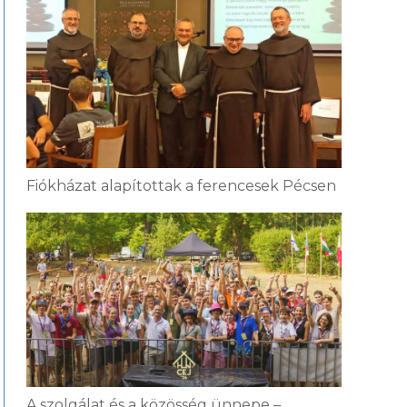
Fiókházat alapítottak a ferencesek Pécsen
A szolgálat és a közösség ünnepe –