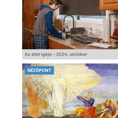
Az élet igéje – 2024. október
NÉZŐPONT