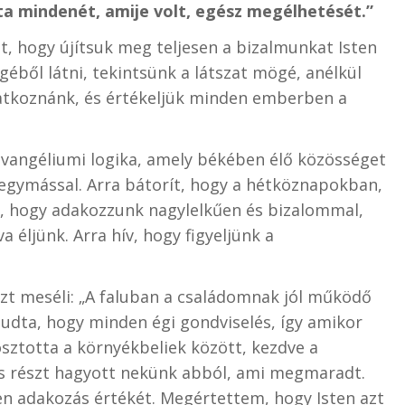
a mindenét, amije volt, egész megélhetését.”
et, hogy újítsuk meg teljesen a bizalmunkat Isten
éből látni, tekintsünk a látszat mögé, anélkül
yatkoznánk, és értékeljük minden emberben a
 evangéliumi logika, amely békében élő közösséget
 egymással. Arra bátorít, hogy a hétköznapokban,
t, hogy adakozzunk nagylelkűen és bizalommal,
éljünk. Arra hív, hogy figyeljünk a
Ezt meséli: „A faluban a családomnak jól működő
tudta, hogy minden égi gondviselés, így amikor
sztotta a környékbeliek között, kezdve a
is részt hagyott nekünk abból, ami megmaradt.
n adakozás értékét. Megértettem, hogy Isten azt