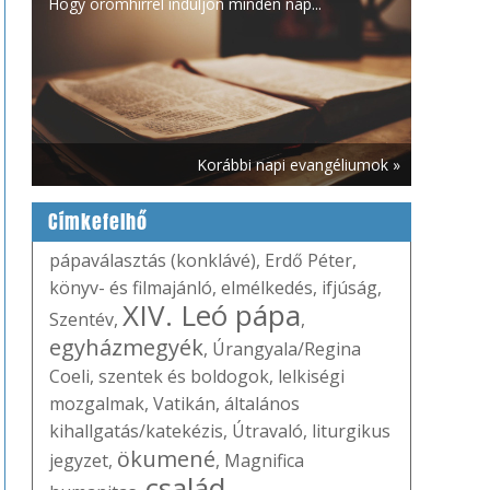
Hogy örömhírrel induljon minden nap...
Korábbi napi evangéliumok »
Címkefelhő
pápaválasztás (konklávé)
,
Erdő Péter
,
könyv- és filmajánló
,
elmélkedés
,
ifjúság
,
XIV. Leó pápa
Szentév
,
,
egyházmegyék
,
Úrangyala/Regina
Coeli
,
szentek és boldogok
,
lelkiségi
mozgalmak
,
Vatikán
,
általános
kihallgatás/katekézis
,
Útravaló
,
liturgikus
ökumené
jegyzet
,
,
Magnifica
család