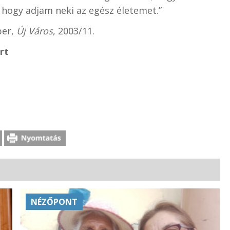
, hogy adjam neki az egész életemet.”
ber,
Új Város
, 2003/11.
ort
NÉZŐPONT