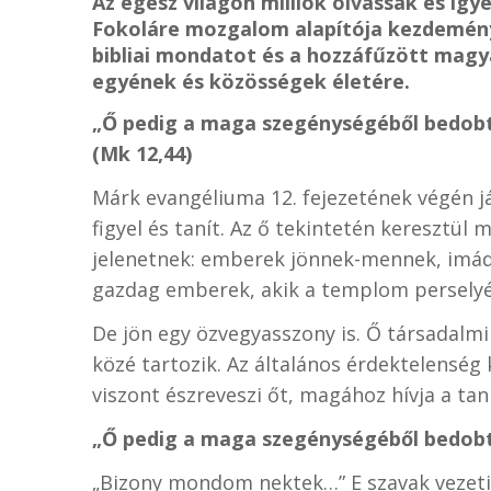
Az egész világon milliók olvassák és igy
Fokoláre mozgalom alapítója kezdeménye
bibliai mondatot és a hozzáfűzött magy
egyének és közösségek életére.
„Ő pedig a maga szegénységéből bedobt
(Mk 12,44)
Márk evangéliuma 12. fejezetének végén j
figyel és tanít. Az ő tekintetén keresztül
jelenetnek: emberek jönnek-mennek, imád
gazdag emberek, akik a templom persely
De jön egy özvegyasszony is. Ő társadalmi
közé tartozik. Az általános érdektelenség 
viszont észreveszi őt, magához hívja a taní
„Ő pedig a maga szegénységéből bedobt
„Bizony mondom nektek…” E szavak vezetik 