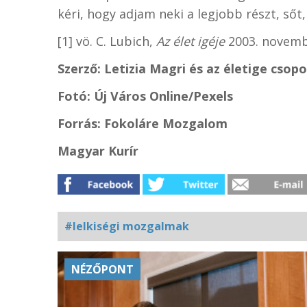
kéri, hogy adjam neki a legjobb részt, sőt
[1] vö. C. Lubich,
Az élet igéje
2003. novem
Szerző: Letizia Magri és az életige csop
Fotó: Új Város Online/Pexels
Forrás: Fokoláre Mozgalom
Magyar Kurír
#lelkiségi mozgalmak
Kapcsolódó
NÉZŐPONT
fotógaléria