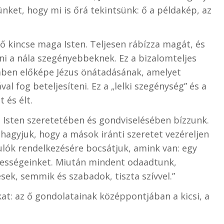
nket, hogy mi is őrá tekintsünk: ő a példakép, az
z ő kincse maga Isten. Teljesen rábízza magát, és
ni a nála szegényebbeknek. Ez a bizalomteljes
mben előképe Jézus önátadásának, amelyet
l fog beteljesíteni. Ez a „lelki szegénység” és a
t és élt.
 Isten szeretetében és gondviselésében bízzunk.
hagyjuk, hogy a mások iránti szeretet vezéreljen
lók rendelkezésére bocsátjuk, amink van: egy
pességeinket. Miután mindent odaadtunk,
sek, semmik és szabadok, tiszta szívvel.”
kat: az ő gondolatainak középpontjában a kicsi, a