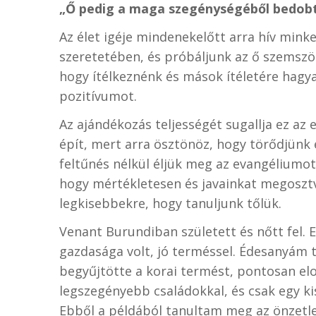
„Ő pedig a maga szegénységéből bedobt
Az élet igéje mindenekelőtt arra hív mink
szeretetében, és próbáljunk az ő szemszög
hogy ítélkeznénk és mások ítéletére hag
pozitívumot.
Az ajándékozás teljességét sugallja ez az
épít, mert arra ösztönöz, hogy törődjünk
feltűnés nélkül éljük meg az evangéliumo
hogy mértékletesen és javainkat megosztva 
legkisebbekre, hogy tanuljunk tőlük.
Venant Burundiban született és nőtt fel. 
gazdasága volt, jó terméssel. Édesanyám 
begyűjtötte a korai termést, pontosan elo
legszegényebb családokkal, és csak egy k
Ebből a példából tanultam meg az önzetle