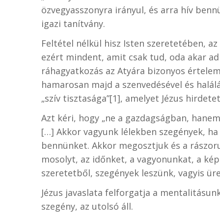
özvegyasszonyra irányul, és arra hív bennü
igazi tanítvány.
Feltétel nélkül hisz Isten szeretetében, a
ezért mindent, amit csak tud, oda akar ad
ráhagyatkozás az Atyára bizonyos értele
hamarosan majd a szenvedésével és haláláva
„szív tisztasága”[1], amelyet Jézus hirdetet
Azt kéri, hogy „ne a gazdagságban, hanem
[…] Akkor vagyunk lélekben szegények, ha 
bennünket. Akkor megosztjuk és a rászoru
mosolyt, az időnket, a vagyonunkat, a ké
szeretetből, szegények leszünk, vagyis üre
Jézus javaslata felforgatja a mentalitásun
szegény, az utolsó áll.