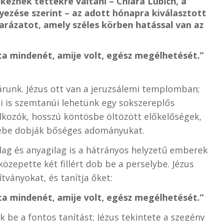
ekeznek tettekre váltani – Chiara Lubich, a
zése szerint – az adott hónapra kiválasztott
arázatot, amely széles körben hatással van az
a mindenét, amije volt, egész megélhetését.”
árunk. Jézus ott van a jeruzsálemi templomban;
 mi is szemtanúi lehetünk egy sokszereplős
kozók, hosszú köntösbe öltözött előkelőségek,
ébe dobják bőséges adományukat.
lag és anyagilag is a hátrányos helyzetű emberek
közepette két fillért dob be a perselybe. Jézus
tványokat, és tanítja őket:
a mindenét, amije volt, egész megélhetését.”
be a fontos tanítást; Jézus tekintete a szegény