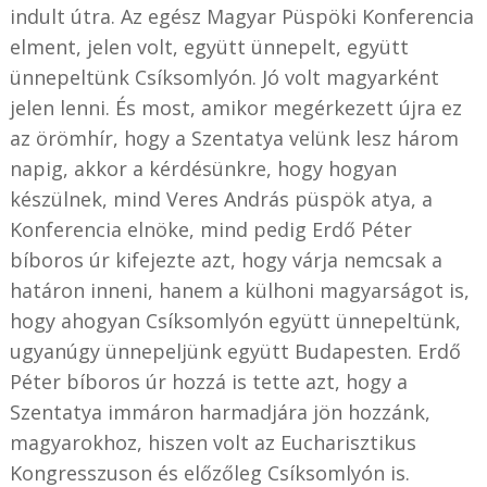
indult útra. Az egész Magyar Püspöki Konferencia
elment, jelen volt, együtt ünnepelt, együtt
ünnepeltünk Csíksomlyón. Jó volt magyarként
jelen lenni. És most, amikor megérkezett újra ez
az örömhír, hogy a Szentatya velünk lesz három
napig, akkor a kérdésünkre, hogy hogyan
készülnek, mind Veres András püspök atya, a
Konferencia elnöke, mind pedig Erdő Péter
bíboros úr kifejezte azt, hogy várja nemcsak a
határon inneni, hanem a külhoni magyarságot is,
hogy ahogyan Csíksomlyón együtt ünnepeltünk,
ugyanúgy ünnepeljünk együtt Budapesten. Erdő
Péter bíboros úr hozzá is tette azt, hogy a
Szentatya immáron harmadjára jön hozzánk,
magyarokhoz, hiszen volt az Eucharisztikus
Kongresszuson és előzőleg Csíksomlyón is.