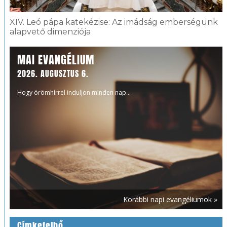
XIV. Leó pápa katekézise: Az imádság emberségünk
alapvető dimenziója
MAI EVANGÉLIUM
2026. AUGUSZTUS 6.
Hogy örömhírrel induljon minden nap...
Korábbi napi evangéliumok »
Címkefelhő