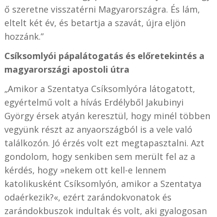
ő szeretne visszatérni Magyarországra. És lám,
eltelt két év, és betartja a szavát, újra eljön
hozzánk.”
Csíksomlyói pápalátogatás és előretekintés a
magyarországi apostoli útra
„Amikor a Szentatya Csíksomlyóra látogatott,
egyértelmű volt a hívás Erdélyből Jakubinyi
György érsek atyán keresztül, hogy minél többen
vegyünk részt az anyaországból is a vele való
találkozón. Jó érzés volt ezt megtapasztalni. Azt
gondolom, hogy senkiben sem merült fel az a
kérdés, hogy »nekem ott kell-e lennem
katolikusként Csíksomlyón, amikor a Szentatya
odaérkezik?«, ezért zarándokvonatok és
zarándokbuszok indultak és volt, aki gyalogosan