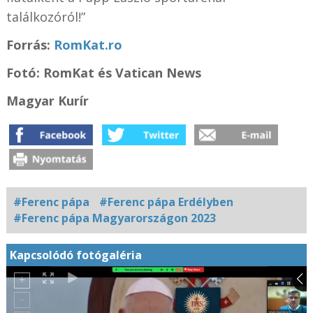
találkozóról!”
Forrás:
RomKat.ro
Fotó: RomKat és Vatican News
Magyar Kurír
#Ferenc pápa
#Ferenc pápa Erdélyben
#Ferenc pápa Magyarországon 2023
Kapcsolódó fotógaléria