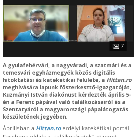
7
A gyulafehérvári, a nagyváradi, a szatmári és a
temesvári egyházmegyék közös digitális
hitoktatási és kateketikai felülete, a
Hittan.ro
meghívására lapunk főszerkesztő-igazgatóját,
Kuzmányi István diakónust kérdezték április 5-
én a Ferenc pápával való találkozásairól és a
Szentatyáról a magyarországi pápalátogatás
készületének jegyében.
Áprilisban a
Hittan.ro
erdélyi katekétikai portál
Facebook-oldala a „találkozásaink” központi