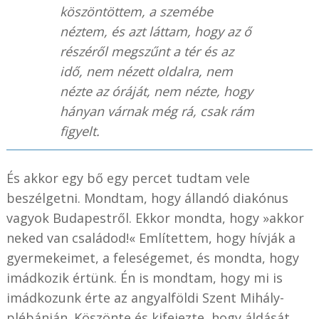
köszöntöttem, a szemébe
néztem, és azt láttam, hogy az ő
részéről megszűnt a tér és az
idő, nem nézett oldalra, nem
nézte az óráját, nem nézte, hogy
hányan várnak még rá, csak rám
figyelt.
És akkor egy bő egy percet tudtam vele
beszélgetni. Mondtam, hogy állandó diakónus
vagyok Budapestről. Ekkor mondta, hogy »akkor
neked van családod!« Említettem, hogy hívják a
gyermekeimet, a feleségemet, és mondta, hogy
imádkozik értünk. Én is mondtam, hogy mi is
imádkozunk érte az angyalföldi Szent Mihály-
plébánián. Köszönte és kifejezte, hogy áldását