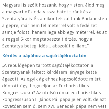
Magyarul is szólt hozzánk, hogy »Isten, áldd meg
a magyart!« Ez oda-vissza hatott: ránk és a
Szentatyára is. És amikor felszálltunk Budapesten
a gépre, már nem fél méterrel volt a fedélzet
szintje fölött, hanem legalább egy méterrel, és az
a reggel 6-kor megtapasztalt érzés, hogy a
Szentatya beteg, idős… abszolút elillant.”
Kérdés a pápához a sajtótájékoztatón
„A repülőgépen tartott sajtótájékoztatón a
Szentatyának feltett kérdésem lényege ketté
ágazott. Az egyik ág ehhez kapcsolódott: miért
döntött úgy, hogy eljön az Eucharisztikus
Kongresszusra? Az utolsó római eucharisztikus
kongresszuson II. János Pál pápa jelen volt, de azt
követően sem ő, sem XVI. Benedek pápa nem vett