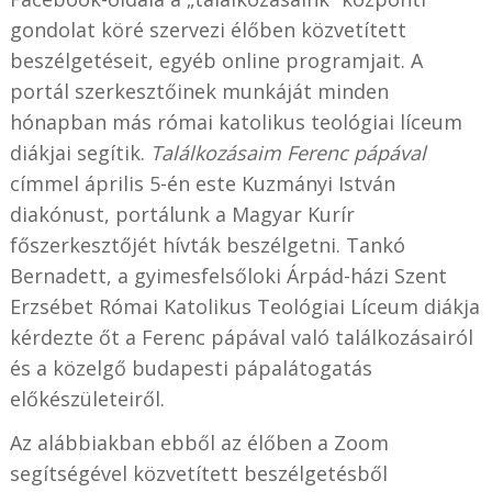
gondolat köré szervezi élőben közvetített
beszélgetéseit, egyéb online programjait. A
portál szerkesztőinek munkáját minden
hónapban más római katolikus teológiai líceum
diákjai segítik.
Találkozásaim Ferenc pápával
címmel április 5-én este Kuzmányi István
diakónust, portálunk a Magyar Kurír
főszerkesztőjét hívták beszélgetni. Tankó
Bernadett, a gyimesfelsőloki Árpád-házi Szent
Erzsébet Római Katolikus Teológiai Líceum diákja
kérdezte őt a Ferenc pápával való találkozásairól
és a közelgő budapesti pápalátogatás
előkészületeiről.
Az alábbiakban ebből az élőben a Zoom
segítségével közvetített beszélgetésből