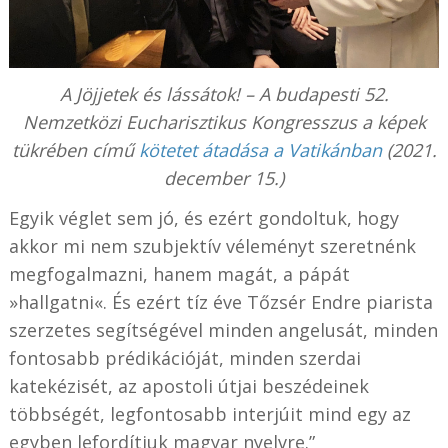
A Jöjjetek és lássátok! – A budapesti 52.
Nemzetközi Eucharisztikus Kongresszus a képek
tükrében című
kötetet átadása a Vatikánban
(2021.
december 15.)
Egyik véglet sem jó, és ezért gondoltuk, hogy
akkor mi nem szubjektív véleményt szeretnénk
megfogalmazni, hanem magát, a pápát
»hallgatni«. És ezért tíz éve Tőzsér Endre piarista
szerzetes segítségével minden angelusát, minden
fontosabb prédikációját, minden szerdai
katekézisét, az apostoli útjai beszédeinek
többségét, legfontosabb interjúit mind egy az
egyben lefordítjuk magyar nyelvre.”