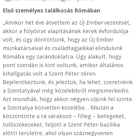
Első személyes találkozás Rómában
„Amikor hét éve átvettem az
Új Ember
vezetését,
akkor a folyóirat alapításának kerek évfordulója
volt, és úgy döntöttünk, hogy az Új Ember
munkatársaival és családtagjaikkal elindulunk
Rómába egy zarándoklatra. Úgy alakult, hogy
pont szerdán is kint voltunk, amikor általános
kihallgatás volt a Szent Péter-téren.
Bejelentkeztünk, és jeleztük, ha lehet, szeretnénk
a Szentatyával még közelebbről megismerkedni.
Azt mondták, hogy akkor négyen üljünk fel szinte
a Szentatya közvetlen közelébe… Miután a
köszöntötte a rá várakozó – főleg – betegeket,
tolószékeseket, feljött a Szent Péter-bazilika
előtti területre, ahol olyan száznegyvenen