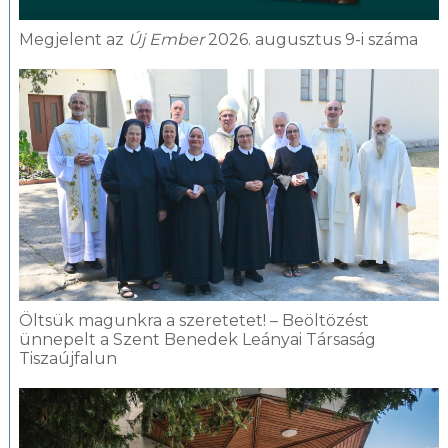
Megjelent az
Új Ember
2026. augusztus 9-i száma
Öltsük magunkra a szeretetet! – Beöltözést
ünnepelt a Szent Benedek Leányai Társaság
Tiszaújfalun