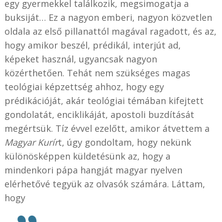
egy gyermekkel találkozik, megsimogatja a
buksiját… Ez a nagyon emberi, nagyon közvetlen
oldala az első pillanattól magával ragadott, és az,
hogy amikor beszél, prédikál, interjút ad,
képeket használ, ugyancsak nagyon
közérthetően. Tehát nem szükséges magas
teológiai képzettség ahhoz, hogy egy
prédikációját, akár teológiai témában kifejtett
gondolatát, enciklikáját, apostoli buzdítását
megértsük. Tíz évvel ezelőtt, amikor átvettem a
Magyar Kurír
t, úgy gondoltam, hogy nekünk
különösképpen küldetésünk az, hogy a
mindenkori pápa hangját magyar nyelven
elérhetővé tegyük az olvasók számára. Láttam,
hogy