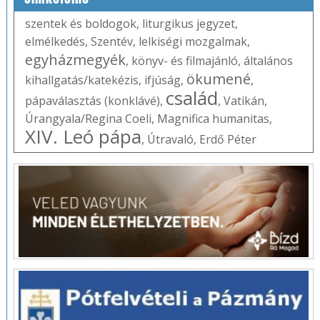
szentek és boldogok
,
liturgikus jegyzet
,
elmélkedés
,
Szentév
,
lelkiségi mozgalmak
,
egyházmegyék
,
könyv- és filmajánló
,
általános
ökumené
kihallgatás/katekézis
,
ifjúság
,
,
család
pápaválasztás (konklávé)
,
,
Vatikán
,
Úrangyala/Regina Coeli
,
Magnifica humanitas
,
XIV. Leó pápa
,
Útravaló
,
Erdő Péter