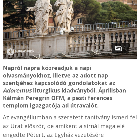
1
Napról napra közreadjuk a napi
olvasmányokhoz, illetve az adott nap
szentjéhez kapcsolódó gondolatokat az
Adoremus
liturgikus kiadványból. Áprilisban
Kálmán Peregrin OFM, a pesti ferences
templom igazgatója ad útravalót.
Az evangéliumban a szeretett tanítvány ismeri fel
az Urat először, de amiként a sírnál maga elé
engedte Pétert, az Egyház vezetésére