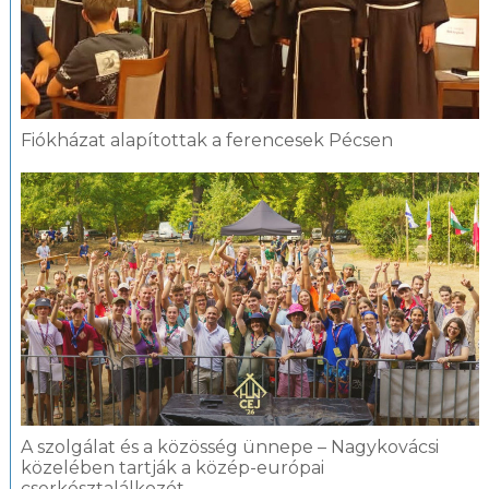
Fiókházat alapítottak a ferencesek Pécsen
A szolgálat és a közösség ünnepe – Nagykovácsi
közelében tartják a közép-európai
cserkésztalálkozót