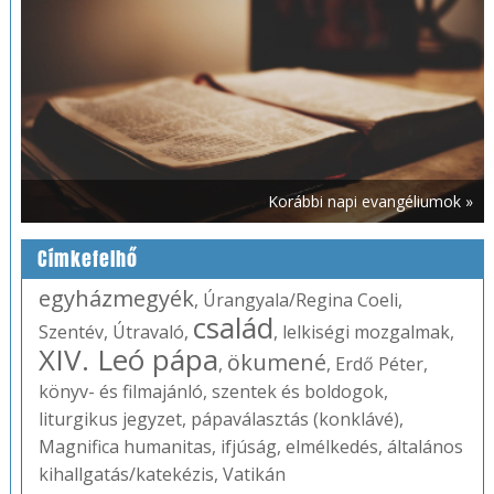
Korábbi napi evangéliumok »
Címkefelhő
egyházmegyék
,
Úrangyala/Regina Coeli
,
család
Szentév
,
Útravaló
,
,
lelkiségi mozgalmak
,
XIV. Leó pápa
ökumené
,
,
Erdő Péter
,
könyv- és filmajánló
,
szentek és boldogok
,
liturgikus jegyzet
,
pápaválasztás (konklávé)
,
Magnifica humanitas
,
ifjúság
,
elmélkedés
,
általános
kihallgatás/katekézis
,
Vatikán