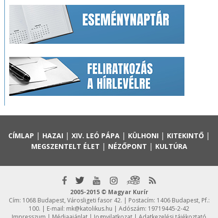
|
|
|
|
|
CÍMLAP
HAZAI
XIV. LEÓ PÁPA
KÜLHONI
KITEKINTŐ
|
|
MEGSZENTELT ÉLET
NÉZŐPONT
KULTÚRA
2005-2015 © Magyar Kurír
Cím: 1068 Budapest, Városligeti fasor 42. | Postacím: 1406 Budapest, Pf.:
100. | E-mail:
mk@katolikus.hu
| Adószám: 19719445-2-42
Impresszum
|
Médiaajánlat
|
Jognyilatkozat
|
Adatkezelési tájékoztató