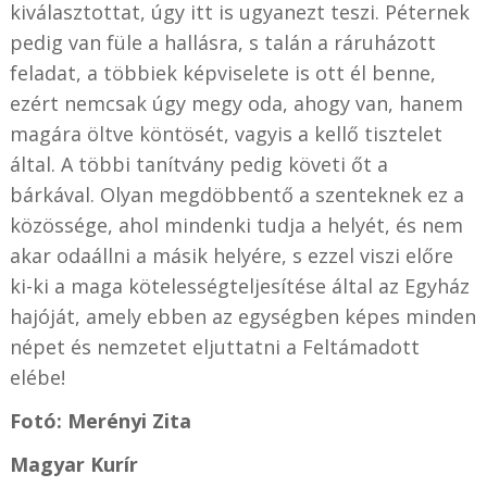
kiválasztottat, úgy itt is ugyanezt teszi. Péternek
pedig van füle a hallásra, s talán a ráruházott
feladat, a többiek képviselete is ott él benne,
ezért nemcsak úgy megy oda, ahogy van, hanem
magára öltve köntösét, vagyis a kellő tisztelet
által. A többi tanítvány pedig követi őt a
bárkával. Olyan megdöbbentő a szenteknek ez a
közössége, ahol mindenki tudja a helyét, és nem
akar odaállni a másik helyére, s ezzel viszi előre
ki-ki a maga kötelességteljesítése által az Egyház
hajóját, amely ebben az egységben képes minden
népet és nemzetet eljuttatni a Feltámadott
elébe!
Fotó: Merényi Zita
Magyar Kurír