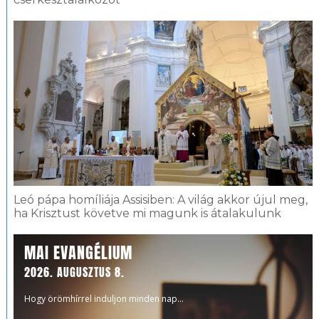
Leó pápa homíliája Assisiben: A világ akkor újul meg,
ha Krisztust követve mi magunk is átalakulunk
MAI EVANGÉLIUM
2026. AUGUSZTUS 8.
Hogy örömhírrel induljon minden nap...