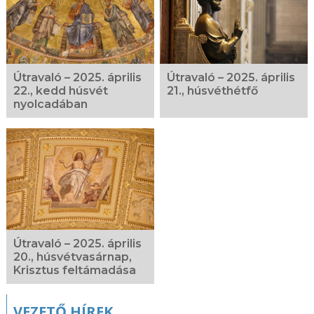
Útravaló – 2025. április
Útravaló – 2025. április
22., kedd húsvét
21., húsvéthétfő
nyolcadában
Útravaló – 2025. április
20., húsvétvasárnap,
Krisztus feltámadása
VEZETŐ HÍREK