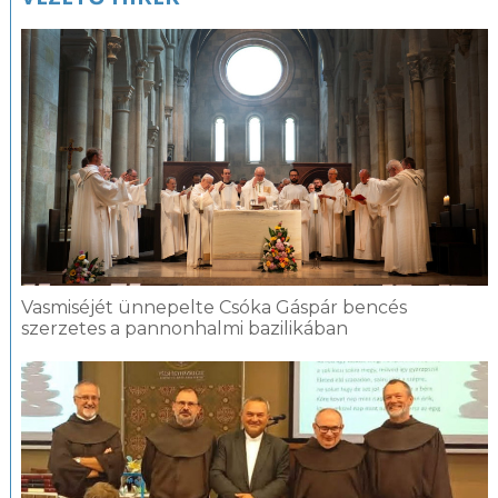
Vasmiséjét ünnepelte Csóka Gáspár bencés
szerzetes a pannonhalmi bazilikában