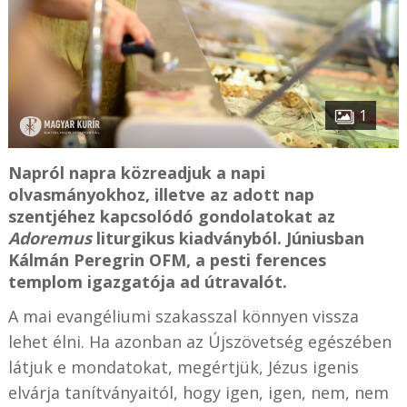
1
Napról napra közreadjuk a napi
olvasmányokhoz, illetve az adott nap
szentjéhez kapcsolódó gondolatokat az
Adoremus
liturgikus kiadványból. Júniusban
Kálmán Peregrin OFM, a pesti ferences
templom igazgatója ad útravalót.
A mai evangéliumi szakasszal könnyen vissza
lehet élni. Ha azonban az Újszövetség egészében
látjuk e mondatokat, megértjük, Jézus igenis
elvárja tanítványaitól, hogy igen, igen, nem, nem