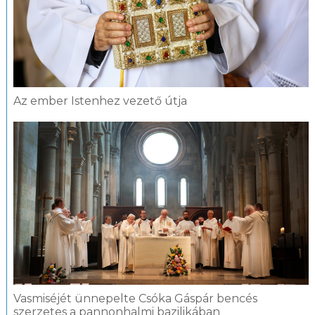
Az ember Istenhez vezető útja
Vasmiséjét ünnepelte Csóka Gáspár bencés
szerzetes a pannonhalmi bazilikában