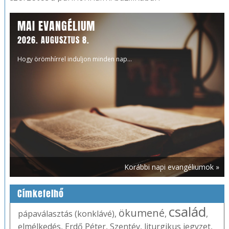
MAI EVANGÉLIUM
2026. AUGUSZTUS 8.
Hogy örömhírrel induljon minden nap...
Korábbi napi evangéliumok »
Címkefelhő
család
ökumené
pápaválasztás (konklávé)
,
,
,
elmélkedés
,
Erdő Péter
,
Szentév
,
liturgikus jegyzet
,