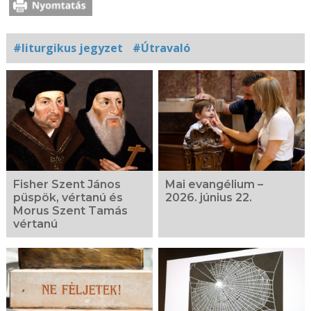
#liturgikus jegyzet
#Útravaló
Kapcsolódó
fotógaléria
Fisher Szent János
Mai evangélium –
püspök, vértanú és
2026. június 22.
Morus Szent Tamás
vértanú