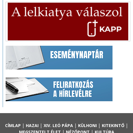
|
|
|
|
|
CÍMLAP
HAZAI
XIV. LEÓ PÁPA
KÜLHONI
KITEKINTŐ
|
|
MEGSZENTELT ÉLET
NÉZŐPONT
KULTÚRA