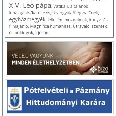
XIV. Leó pápa
,
Vatikán
,
általános
kihallgatás/katekézis
,
Úrangyala/Regina Coeli
,
egyházmegyék
,
lelkiségi mozgalmak
,
könyv- és
filmajánló
,
Magnifica humanitas
,
Útravaló
,
szentek
és boldogok
,
ifjúság