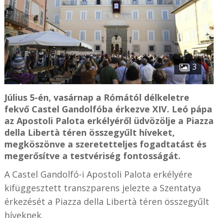
3
Július 5-én, vasárnap a Rómától délkeletre
fekvő Castel Gandolfóba érkezve XIV. Leó pápa
az Apostoli Palota erkélyéről üdvözölje a Piazza
della Libertà téren összegyűlt híveket,
megköszönve a szeretetteljes fogadtatást és
megerősítve a testvériség fontosságát.
A Castel Gandolfó-i Apostoli Palota erkélyére
kifüggesztett transzparens jelezte a Szentatya
érkezését a Piazza della Libertà téren összegyűlt
híveknek.