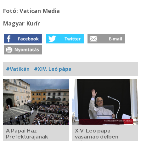
Fotó: Vatican Media
Magyar Kurír
#Vatikán
#XIV. Leó pápa
Kapcsolódó
fotógaléria
A Pápai Ház
XIV. Leó pápa
Prefektúrájának
vasárnap délben: