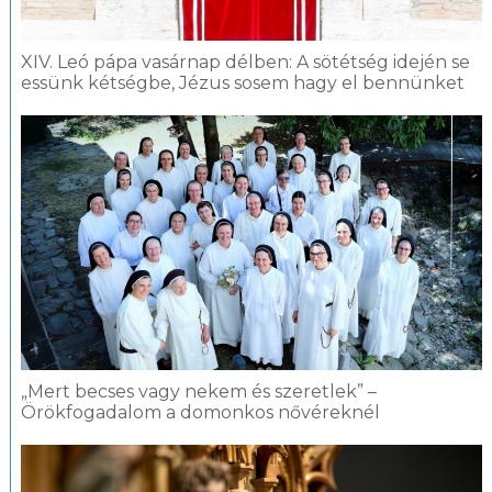
XIV. Leó pápa vasárnap délben: A sötétség idején se
essünk kétségbe, Jézus sosem hagy el bennünket
„Mert becses vagy nekem és szeretlek” –
Örökfogadalom a domonkos nővéreknél