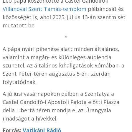
Leó pápa köszöntötte a Castel Gandolfó-i
Villanovai Szent Tamás-templom
plébánosát és
közösségét is, ahol 2025. július 13-án szentmisét
mutatott be.
*
A pápa nyári pihenése alatt minden általános,
valamint a magán- és különleges audiencia
szünetel. Az általános kihallgatások Rómában, a
Szent Péter téren augusztus 5-én, szerdán
folytatódnak.
A júliusi vasárnapokon délben a Szentatya a
Castel Gandolfó-i Apostoli Palota előtti Piazza
della Libertà téren mondja el az Úrangyala
imádságot a hívekkel.
Forrás:
Vatikáni Rádió