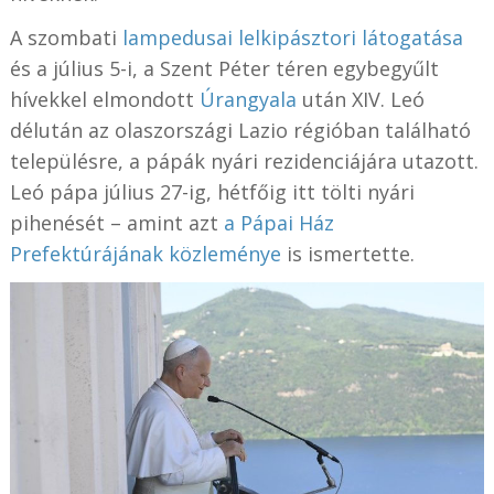
A szombati
lampedusai lelkipásztori látogatása
és a július 5-i, a Szent Péter téren egybegyűlt
hívekkel elmondott
Úrangyala
után XIV. Leó
délután az olaszországi Lazio régióban található
településre, a pápák nyári rezidenciájára utazott.
Leó pápa július 27-ig, hétfőig itt tölti nyári
pihenését – amint azt
a Pápai Ház
Prefektúrájának közleménye
is ismertette.