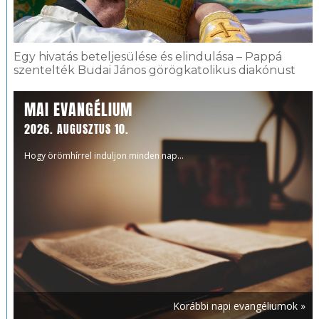
Egy hivatás beteljesülése és elindulása – Pappá
szentelték Budai János görögkatolikus diakónust
MAI EVANGÉLIUM
2026. AUGUSZTUS 10.
Hogy örömhírrel induljon minden nap...
Korábbi napi evangéliumok »