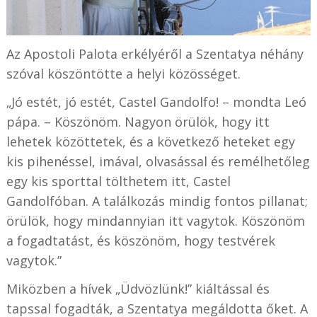
Az Apostoli Palota erkélyéről a Szentatya néhány
szóval köszöntötte a helyi közösséget.
„Jó estét, jó estét, Castel Gandolfo! – mondta Leó
pápa. – Köszönöm. Nagyon örülök, hogy itt
lehetek közöttetek, és a következő heteket egy
kis pihenéssel, imával, olvasással és remélhetőleg
egy kis sporttal tölthetem itt, Castel
Gandolfóban. A találkozás mindig fontos pillanat;
örülök, hogy mindannyian itt vagytok. Köszönöm
a fogadtatást, és köszönöm, hogy testvérek
vagytok.”
Miközben a hívek „Üdvözlünk!” kiáltással és
tapssal fogadták, a Szentatya megáldotta őket. A