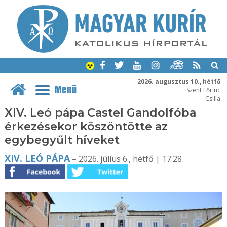
2026. augusztus 10., hétfő
Menü
Szent Lőrinc
Csilla
XIV. Leó pápa Castel Gandolfóba
érkezésekor köszöntötte az
egybegyűlt híveket
XIV. LEÓ PÁPA
– 2026. július 6., hétfő | 17:28