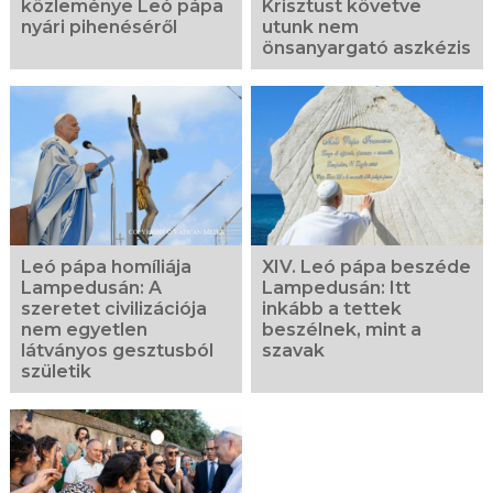
közleménye Leó pápa
Krisztust követve
nyári pihenéséről
utunk nem
önsanyargató aszkézis
Leó pápa homíliája
XIV. Leó pápa beszéde
Lampedusán: A
Lampedusán: Itt
szeretet civilizációja
inkább a tettek
nem egyetlen
beszélnek, mint a
látványos gesztusból
szavak
születik