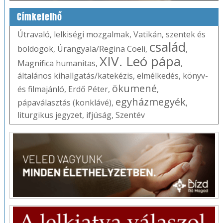
Címkefelhő
Útravaló
,
lelkiségi mozgalmak
,
Vatikán
,
szentek és
család
boldogok
,
Úrangyala/Regina Coeli
,
,
XIV. Leó pápa
Magnifica humanitas
,
,
általános kihallgatás/katekézis
,
elmélkedés
,
könyv-
ökumené
és filmajánló
,
Erdő Péter
,
,
egyházmegyék
pápaválasztás (konklávé)
,
,
liturgikus jegyzet
,
ifjúság
,
Szentév