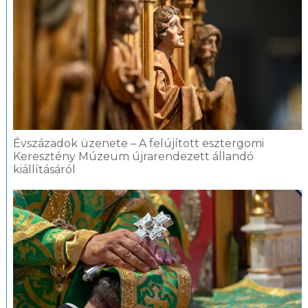
Évszázadok üzenete – A felújított esztergomi
Keresztény Múzeum újrarendezett állandó
kiállításáról