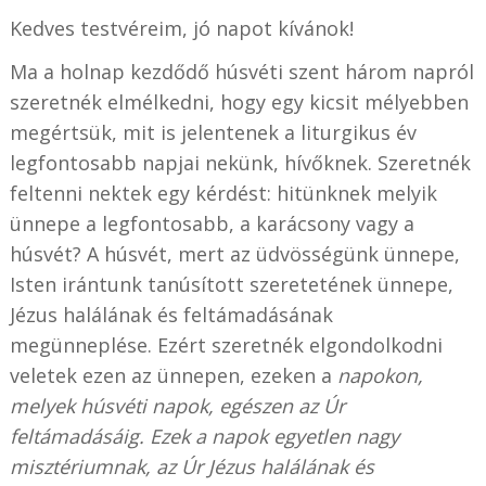
Kedves testvéreim, jó napot kívánok!
Ma a holnap kezdődő húsvéti szent három napról
szeretnék elmélkedni, hogy egy kicsit mélyebben
megértsük, mit is jelentenek a liturgikus év
legfontosabb napjai nekünk, hívőknek. Szeretnék
feltenni nektek egy kérdést: hitünknek melyik
ünnepe a legfontosabb, a karácsony vagy a
húsvét? A húsvét, mert az üdvösségünk ünnepe,
Isten irántunk tanúsított szeretetének ünnepe,
Jézus halálának és feltámadásának
megünneplése. Ezért szeretnék elgondolkodni
veletek ezen az ünnepen, ezeken a
napokon,
melyek húsvéti napok, egészen az Úr
feltámadásáig. Ezek a napok egyetlen nagy
misztériumnak, az Úr Jézus halálának és