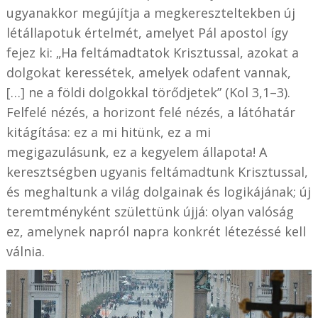
ugyanakkor megújítja a megkereszteltekben új
létállapotuk értelmét, amelyet Pál apostol így
fejez ki: „Ha feltámadtatok Krisztussal, azokat a
dolgokat keressétek, amelyek odafent vannak,
[…] ne a földi dolgokkal törődjetek” (Kol 3,1–3).
Felfelé nézés, a horizont felé nézés, a látóhatár
kitágítása: ez a mi hitünk, ez a mi
megigazulásunk, ez a kegyelem állapota! A
keresztségben ugyanis feltámadtunk Krisztussal,
és meghaltunk a világ dolgainak és logikájának; új
teremtményként születtünk újjá: olyan valóság
ez, amelynek napról napra konkrét létezéssé kell
válnia.