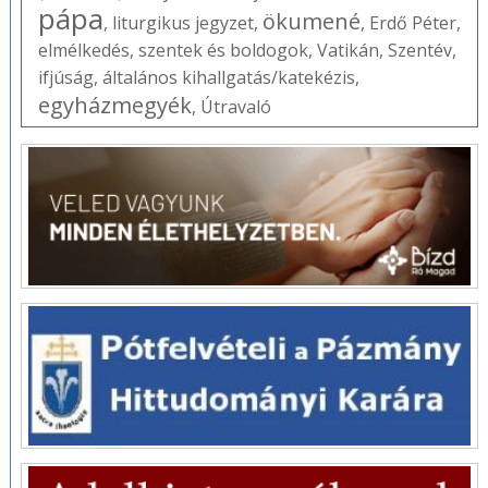
pápa
ökumené
,
liturgikus jegyzet
,
,
Erdő Péter
,
elmélkedés
,
szentek és boldogok
,
Vatikán
,
Szentév
,
ifjúság
,
általános kihallgatás/katekézis
,
egyházmegyék
,
Útravaló