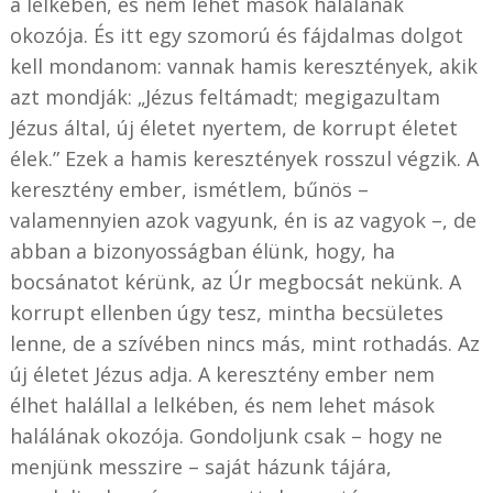
a lelkében, és nem lehet mások halálának
okozója. És itt egy szomorú és fájdalmas dolgot
kell mondanom: vannak hamis keresztények, akik
azt mondják: „Jézus feltámadt; megigazultam
Jézus által, új életet nyertem, de korrupt életet
élek.” Ezek a hamis keresztények rosszul végzik. A
keresztény ember, ismétlem, bűnös –
valamennyien azok vagyunk, én is az vagyok –, de
abban a bizonyosságban élünk, hogy, ha
bocsánatot kérünk, az Úr megbocsát nekünk. A
korrupt ellenben úgy tesz, mintha becsületes
lenne, de a szívében nincs más, mint rothadás. Az
új életet Jézus adja. A keresztény ember nem
élhet halállal a lelkében, és nem lehet mások
halálának okozója. Gondoljunk csak – hogy ne
menjünk messzire – saját házunk tájára,