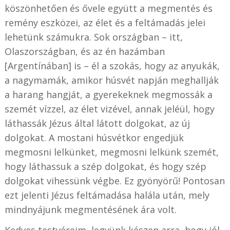
köszönhetően és ővele együtt a megmentés és
remény eszközei, az élet és a feltámadás jelei
lehetünk számukra. Sok országban – itt,
Olaszországban, és az én hazámban
[Argentínában] is – él a szokás, hogy az anyukák,
a nagymamák, amikor húsvét napján meghallják
a harang hangját, a gyerekeknek megmossák a
szemét vízzel, az élet vizével, annak jeléül, hogy
láthassák Jézus által látott dolgokat, az új
dolgokat. A mostani húsvétkor engedjük
megmosni lelkünket, megmosni lelkünk szemét,
hogy láthassuk a szép dolgokat, és hogy szép
dolgokat vihessünk végbe. Ez gyönyörű! Pontosan
ezt jelenti Jézus feltámadása halála után, mely
mindnyájunk megmentésének ára volt.
Kedves testvéreim, legyünk készen arra, hogy jól