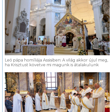
Leó pápa homíliája Assisiben: A világ akkor újul meg,
ha Krisztust követve mi magunk is átalakulunk