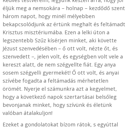
éljük meg a nemsokára – holnap – kezdődő szent
három napot, hogy minél mélyebben
bekapcsolódjunk az értünk meghalt és feltámadt
Krisztus misztériumába. Ezen a lelki úton a
legszentebb Szűz kísérjen minket, aki követte
Jézust szenvedésében – ő ott volt, nézte őt, és
szenvedett –, jelen volt, és egységben volt vele a
kereszt alatt, de nem szégyellte fiát. Egy anya
sosem szégyelli gyermekét! Ő ott volt, és anyai
szívébe fogadta a feltámadás mérhetetlen
örömét. Nyerje el számunkra azt a kegyelmet,
hogy a következő napok szertartásai belsőleg
bevonjanak minket, hogy szívünk és életünk
valóban átalakuljon!
Ezeket a gondolatokat bízom rátok, s egyúttal