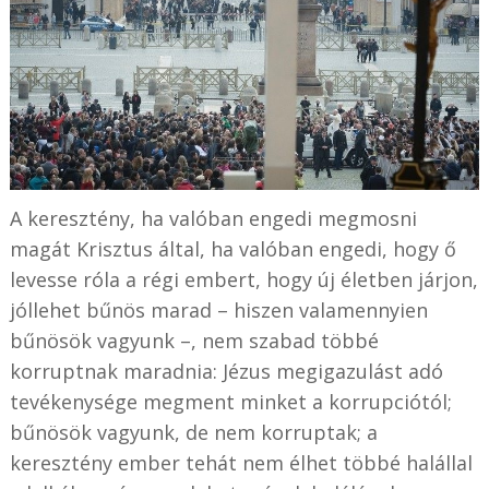
A keresztény, ha valóban engedi megmosni
magát Krisztus által, ha valóban engedi, hogy ő
levesse róla a régi embert, hogy új életben járjon,
jóllehet bűnös marad – hiszen valamennyien
bűnösök vagyunk –, nem szabad többé
korruptnak maradnia: Jézus megigazulást adó
tevékenysége megment minket a korrupciótól;
bűnösök vagyunk, de nem korruptak; a
keresztény ember tehát nem élhet többé halállal