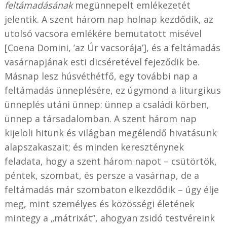
feltámadásának
megünnepelt emlékezetét
jelentik. A szent három nap holnap kezdődik, az
utolsó vacsora emlékére bemutatott misével
[Coena Domini, ’az Úr vacsorája’], és a feltámadás
vasárnapjának esti dicséretével fejeződik be.
Másnap lesz húsvéthétfő, egy további nap a
feltámadás ünneplésére, ez úgymond a liturgikus
ünneplés utáni ünnep: ünnep a családi körben,
ünnep a társadalomban. A szent három nap
kijelöli hitünk és világban megélendő hivatásunk
alapszakaszait; és minden kereszténynek
feladata, hogy a szent három napot – csütörtök,
péntek, szombat, és persze a vasárnap, de a
feltámadás már szombaton elkezdődik – úgy élje
meg, mint személyes és közösségi életének
mintegy a „mátrixát”, ahogyan zsidó testvéreink