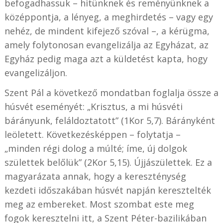
befogadhassuk – hitünknek és reményünknek a
középpontja, a lényeg, a meghirdetés – vagy egy
nehéz, de mindent kifejező szóval –, a kérügma,
amely folytonosan evangelizálja az Egyházat, az
Egyház pedig maga azt a küldetést kapta, hogy
evangelizáljon.
Szent Pál a következő mondatban foglalja össze a
húsvét eseményét: „Krisztus, a mi húsvéti
bárányunk, feláldoztatott” (1Kor 5,7). Bárányként
leöletett. Következésképpen – folytatja –
„minden régi dolog a múlté; íme, új dolgok
születtek belőlük” (2Kor 5,15). Újjászülettek. Ez a
magyarázata annak, hogy a kereszténység
kezdeti időszakában húsvét napján keresztelték
meg az embereket. Most szombat este meg
fogok keresztelni itt, a Szent Péter-bazilikában