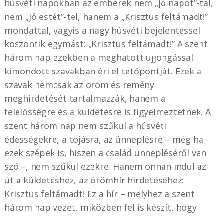
húsvéti napokban az emberek nem „jó napot”-tal,
nem „jó estét”-tel, hanem a „Krisztus feltámadt!”
mondattal, vagyis a nagy húsvéti bejelentéssel
köszöntik egymást: „Krisztus feltámadt!” A szent
három nap ezekben a meghatott ujjongással
kimondott szavakban éri el tetőpontját. Ezek a
szavak nemcsak az öröm és remény
meghirdetését tartalmazzák, hanem a
felelősségre és a küldetésre is figyelmeztetnek. A
szent három nap nem szűkül a húsvéti
édességekre, a tojásra, az ünneplésre – még ha
ezek szépek is, hiszen a család ünnepléséről van
szó –, nem szűkül ezekre. Hanem onnan indul az
út a küldetéshez, az örömhír hirdetéséhez:
Krisztus feltámadt! Ez a hír – melyhez a szent
három nap vezet, miközben fel is készít, hogy