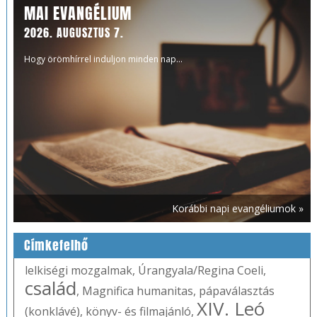
MAI EVANGÉLIUM
2026. AUGUSZTUS 7.
Hogy örömhírrel induljon minden nap...
Korábbi napi evangéliumok »
Címkefelhő
lelkiségi mozgalmak
,
Úrangyala/Regina Coeli
,
család
,
Magnifica humanitas
,
pápaválasztás
XIV. Leó
(konklávé)
,
könyv- és filmajánló
,