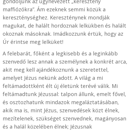
gondoljunk az úgynevezett „keresztény
maffiózókra”. Ám ezeknek semmi közük a
kereszténységhez. Kereszténynek mondják
magukat, de halált hordoznak lelkükben és halált
okoznak másoknak. Imádkozzunk értük, hogy az
Úr érintse meg lelküket!
A felebarát, főként a legkisebb és a leginkább
szenvedő lesz annak a személynek a konkrét arca,
akit meg kell ajándékoznunk a szeretettel,
amelyet Jézus nekünk adott. A világ a mi
feltámadottként élt új életünk terévé válik. Mi
feltámadtunk Jézussal: talpon állunk, emelt fővel,
és osztozhatunk mindazok megaláztatásában,
akik ma is, mint Jézus, szenvedések közt élnek,
mezítelenek, szükséget szenvednek, magányosan
és a halál közelében élnek; Jézusnak