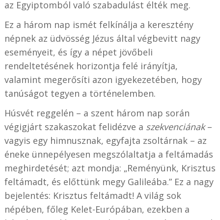
az Egyiptomból való szabadulást élték meg.
Ez a három nap ismét felkínálja a keresztény
népnek az üdvösség Jézus által végbevitt nagy
eseményeit, és így a népet jövőbeli
rendeltetésének horizontja felé irányítja,
valamint megerősíti azon igyekezetében, hogy
tanúságot tegyen a történelemben.
Húsvét reggelén – a szent három nap során
végigjárt szakaszokat felidézve a
szekvenciának
–
vagyis egy himnusznak, egyfajta zsoltárnak – az
éneke ünnepélyesen megszólaltatja a feltámadás
meghirdetését; azt mondja: „Reményünk, Krisztus
feltámadt, és előttünk megy Galileába.” Ez a nagy
bejelentés: Krisztus feltámadt! A világ sok
népében, főleg Kelet-Európában, ezekben a