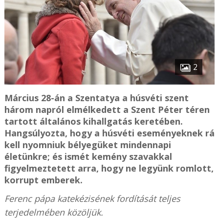
2
Március 28-án a Szentatya a húsvéti szent
három napról elmélkedett a Szent Péter téren
tartott általános kihallgatás keretében.
Hangsúlyozta, hogy a húsvéti eseményeknek rá
kell nyomniuk bélyegüket mindennapi
életünkre; és ismét kemény szavakkal
figyelmeztetett arra, hogy ne legyünk romlott,
korrupt emberek.
Ferenc pápa katekézisének fordítását teljes
terjedelmében közöljük.