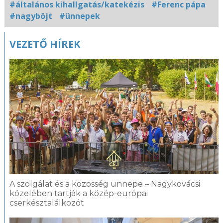
#általános kihallgatás/katekézis
#Ferenc pápa
#nagyböjt
#ünnepek
Kapcsolódó
VEZETŐ HÍREK
fotógaléria
A szolgálat és a közösség ünnepe – Nagykovácsi
közelében tartják a közép-európai
cserkésztalálkozót