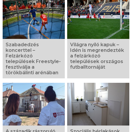
Szabadedzés
Világra nyíló kapuk –
koncerttel –
Idén is megrendezték
Felzárkózó
a felzárkózó
települések Freestyle-
települések országos
fesztiválja a
futballtornáját
törökbálinti arénában
A századik rászoruló
Szociális bérlakások