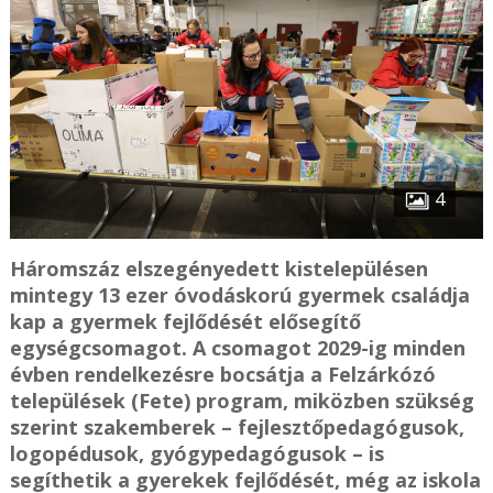
4
Háromszáz elszegényedett kistelepülésen
mintegy 13 ezer óvodáskorú gyermek családja
kap a gyermek fejlődését elősegítő
egységcsomagot. A csomagot 2029-ig minden
évben rendelkezésre bocsátja a Felzárkózó
települések (Fete) program, miközben szükség
szerint szakemberek – fejlesztőpedagógusok,
logopédusok, gyógypedagógusok – is
segíthetik a gyerekek fejlődését, még az iskola