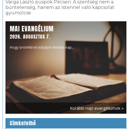
Varga László püspök Pécsen: A szentség nem a
bűntelenség, hanem az Istennel való kapcsolat
gyümölcse
MAI EVANGÉLIUM
2026. AUGUSZTUS 7.
Hogy örömhírrel induljon minden nap...
Korábbi napi evangéliumok »
Címkefelhő