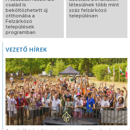
család is
létesülnek több mint
beköltözhetett új
száz felzárkózó
otthonába a
településen
Felzárkózó
települések
programban
VEZETŐ HÍREK