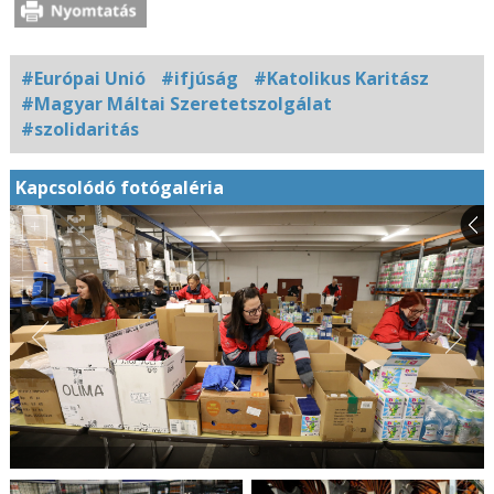
#Európai Unió
#ifjúság
#Katolikus Karitász
#Magyar Máltai Szeretetszolgálat
#szolidaritás
Kapcsolódó fotógaléria