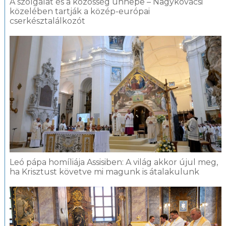
A szolgálat és a közösség ünnepe – Nagykovácsi
közelében tartják a közép-európai
cserkésztalálkozót
Leó pápa homíliája Assisiben: A világ akkor újul meg,
ha Krisztust követve mi magunk is átalakulunk