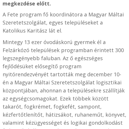
megkezdése előtt.
A Fete program fő koordinátora a Magyar Máltai
Szeretetszolgálat, egyes településeket a
Katolikus Karitász lát el.
Mintegy 13 ezer óvodáskorú gyermek él a
Felzárkózó települések programban érintett 300
legszegényebb faluban. Az ő egészséges
fejlődésüket elősegítő program
nyitórendezvényét tartották meg december 10-
én a Magyar Máltai Szeretetszolgálat logisztikai
központjában, ahonnan a településekre szállítják
az egységcsomagokat. Ezek többek között
takarót, fogkrémet, fogkefét, sampont,
kézfertőtlenítőt, hátizsákot, ruhaneműt, könyvet,
valamint kézügyességet és logikai gondolkodást