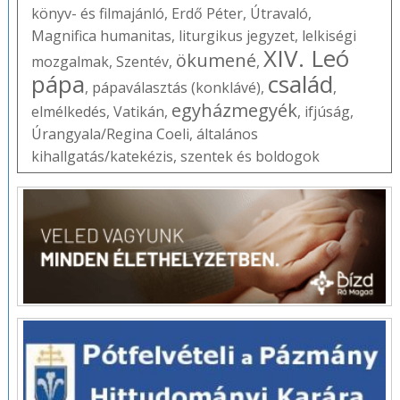
könyv- és filmajánló
,
Erdő Péter
,
Útravaló
,
Magnifica humanitas
,
liturgikus jegyzet
,
lelkiségi
XIV. Leó
ökumené
mozgalmak
,
Szentév
,
,
pápa
család
,
pápaválasztás (konklávé)
,
,
egyházmegyék
elmélkedés
,
Vatikán
,
,
ifjúság
,
Úrangyala/Regina Coeli
,
általános
kihallgatás/katekézis
,
szentek és boldogok