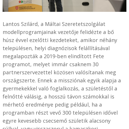
Lantos Szilárd, a Máltai Szeretetszolgálat
modellprogramjainak vezetője felidézte a bő
húsz évvel ezelőtti kezdeteket, amikor néhány
településen, helyi diagnózisok felállításával
megalapozták a 2019-ben elindított Fete
programot, melyet immár csaknem 30
partnerszervezettel közösen valósítanak meg
országszerte. Ennek a missziónak egyik alapja a
gyermekekkel való foglalkozás, a születéstől a
felnőtté válásig, a hosszú távon számokkal is
mérhető eredménye pedig például, ha a
programban részt vevő 300 településen idővel
egyre kevesebb csecsemő születik alacsony
súllyal, vagy visszaszorul a kamaszkori