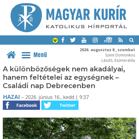
2026. augusztus 8., szombat
Menü
Szent Domonkos
László, Eszmeralda
A különbözőségek nem akadályai,
hanem feltételei az egységnek –
Családi nap Debrecenben
HAZAI
– 2026. június 16., kedd | 9:37