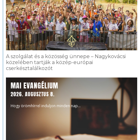
A szolgálat és a közösség ünnepe – Nagykovácsi
közelében tartják a közép-európai
cserkésztalálkozót
MAI EVANGÉLIUM
2026. AUGUSZTUS 8.
Hogy örömhírrel induljon minden nap...