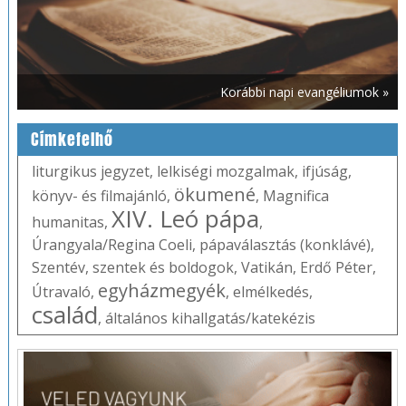
Korábbi napi evangéliumok »
Címkefelhő
liturgikus jegyzet
,
lelkiségi mozgalmak
,
ifjúság
,
ökumené
könyv- és filmajánló
,
,
Magnifica
XIV. Leó pápa
humanitas
,
,
Úrangyala/Regina Coeli
,
pápaválasztás (konklávé)
,
Szentév
,
szentek és boldogok
,
Vatikán
,
Erdő Péter
,
egyházmegyék
Útravaló
,
,
elmélkedés
,
család
,
általános kihallgatás/katekézis