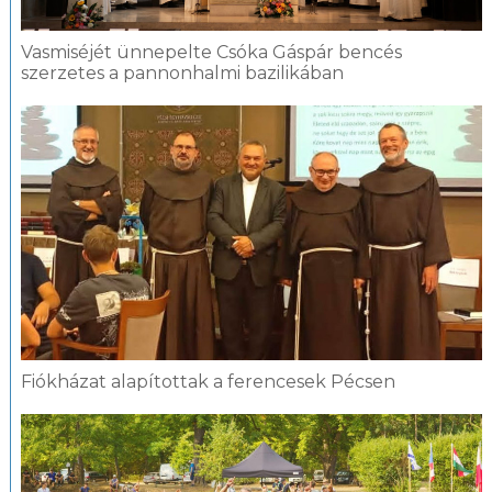
Vasmiséjét ünnepelte Csóka Gáspár bencés
szerzetes a pannonhalmi bazilikában
Fiókházat alapítottak a ferencesek Pécsen