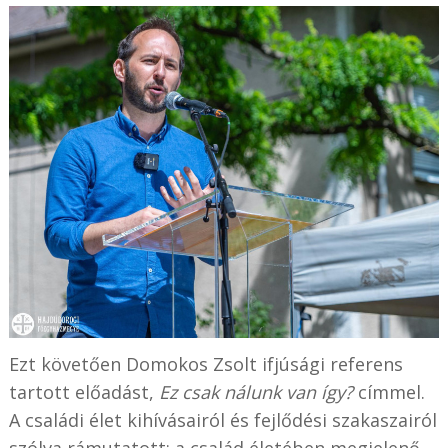
Ezt követően Domokos Zsolt ifjúsági referens
tartott előadást,
Ez csak nálunk van így?
címmel.
A családi élet kihívásairól és fejlődési szakaszairól
szólva rámutatott: a család életében megjelenő