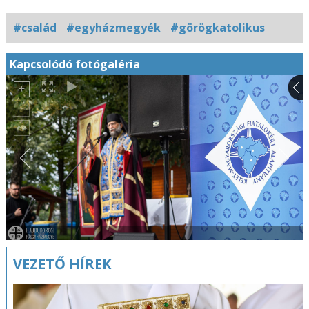
#család
#egyházmegyék
#görögkatolikus
Kapcsolódó fotógaléria
VEZETŐ HÍREK