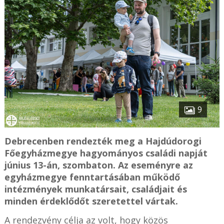
9
Debrecenben rendezték meg a Hajdúdorogi
Főegyházmegye hagyományos családi napját
június 13-án, szombaton. Az eseményre az
egyházmegye fenntartásában működő
intézmények munkatársait, családjait és
minden érdeklődőt szeretettel vártak.
A rendezvény célja az volt, hogy közös