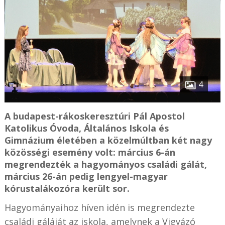
4
A budapest-rákoskeresztúri Pál Apostol
Katolikus Óvoda, Általános Iskola és
Gimnázium életében a közelmúltban két nagy
közösségi esemény volt: március 6-án
megrendezték a hagyományos családi gálát,
március 26-án pedig lengyel-magyar
kórustalákozóra került sor.
Hagyományaihoz híven idén is megrendezte
családi gáláját az iskola, amelynek a Vigyázó