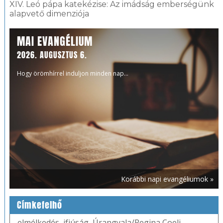
XIV. Leó pápa katekézise: Az imádság emberségünk
alapvető dimenziója
MAI EVANGÉLIUM
2026. AUGUSZTUS 6.
Hogy örömhírrel induljon minden nap...
Korábbi napi evangéliumok »
Címkefelhő
elmélkedés
,
ifjúság
,
Úrangyala/Regina Coeli
,