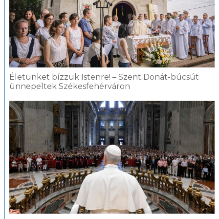
Életünket bízzuk Istenre! – Szent Donát-búcsút
ünnepeltek Székesfehérváron