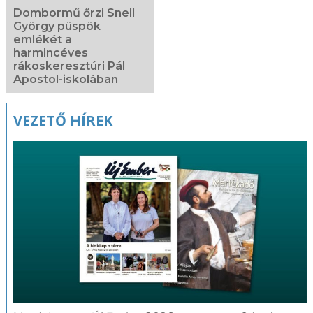
Dombormű őrzi Snell
György püspök
emlékét a
harmincéves
rákoskeresztúri Pál
Apostol-iskolában
VEZETŐ HÍREK