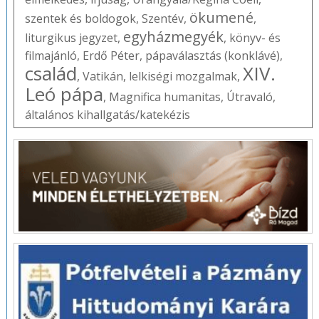
ökumené
szentek és boldogok
,
Szentév
,
,
egyházmegyék
liturgikus jegyzet
,
,
könyv- és
filmajánló
,
Erdő Péter
,
pápaválasztás (konklávé)
,
család
XIV.
,
Vatikán
,
lelkiségi mozgalmak
,
Leó pápa
,
Magnifica humanitas
,
Útravaló
,
általános kihallgatás/katekézis