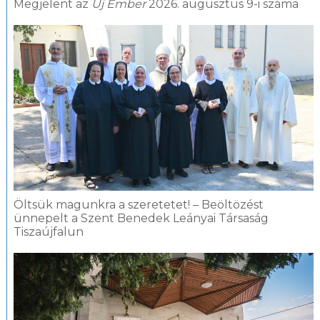
Megjelent az
Új Ember
2026. augusztus 9-i száma
Öltsük magunkra a szeretetet! – Beöltözést
ünnepelt a Szent Benedek Leányai Társaság
Tiszaújfalun