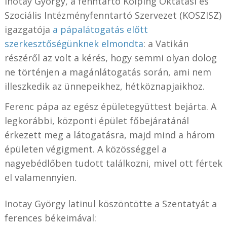
Inotay György, a fenntartó Kolping Oktatási és
Szociális Intézményfenntartó Szervezet (KOSZISZ)
igazgatója
a pápalátogatás előtt
szerkesztőségünknek elmondta
: a Vatikán
részéről az volt a kérés, hogy semmi olyan dolog
ne történjen a magánlátogatás során, ami nem
illeszkedik az ünnepeikhez, hétköznapjaikhoz.
Ferenc pápa az egész épületegyüttest bejárta. A
legkorábbi, központi épület főbejáratánál
érkezett meg a látogatásra, majd mind a három
épületen végigment. A közösséggel a
nagyebédlőben tudott találkozni, mivel ott fértek
el valamennyien.
Inotay György latinul köszöntötte a Szentatyát a
ferences békeimával: