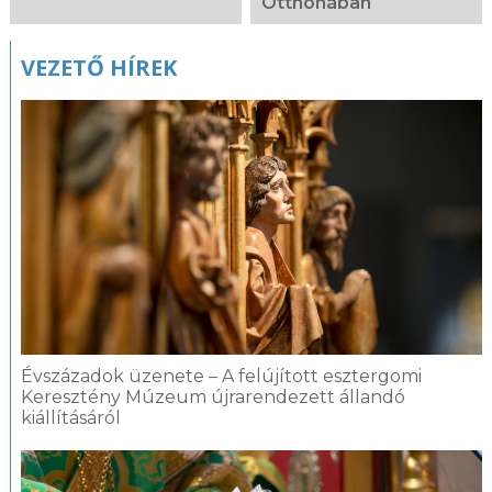
Otthonában
VEZETŐ HÍREK
Évszázadok üzenete – A felújított esztergomi
Keresztény Múzeum újrarendezett állandó
kiállításáról