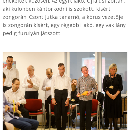
énekeltek közösen. Az egyik lakó, Újfalusi Zoltán,
aki különben kántorkodni is szokott, kísért
zongorán. Csont Jutka tanárnő, a kórus vezetője
is zongorán kísért, egy régebbi lakó, egy vak lány
pedig furulyán játszott.