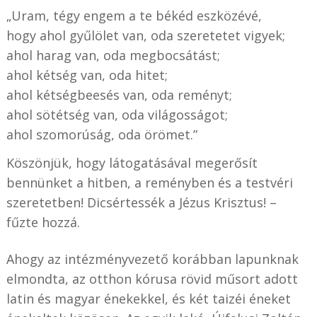
„Uram, tégy engem a te békéd eszközévé,
hogy ahol gyűlölet van, oda szeretetet vigyek;
ahol harag van, oda megbocsátást;
ahol kétség van, oda hitet;
ahol kétségbeesés van, oda reményt;
ahol sötétség van, oda világosságot;
ahol szomorúság, oda örömet.”
Köszönjük, hogy látogatásával megerősít
bennünket a hitben, a reményben és a testvéri
szeretetben! Dicsértessék a Jézus Krisztus! –
fűzte hozzá.
Ahogy az intézményvezető korábban lapunknak
elmondta, az otthon kórusa rövid műsort adott
latin és magyar énekekkel, és két taizéi éneket