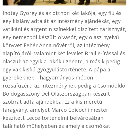
Inotay György és az otthon két lakója, egy fiú és
egy kislány adta át az intézmény ajándékát, egy
vatikáni és argentin színekkel díszített tarisznyát,
egy nemezből készült olvasót, egy olasz nyelvű
könyvet Fehér Anna nővérről, az intézmény
alapítójáról, valamint két levelet Braille-írással és
olaszul: az egyik a lakók üzenete, a másik pedig
egy vak kisfiú gyógyulástörténete. A pápa a
gyerekeknek – hagyományos módon –
rózsafüzért, az intézménynek pedig a Csomóoldó
Boldogasszony Dél-Olaszországban készült
szobrát adta ajándékba. Ez a kis méretű
faragvány, amelyet Marco Epicochi mester
készített Lecce történelmi belvárosában
található műhelyében és amely a csomókat