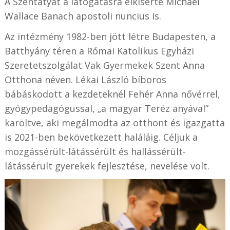
A Szentatyát a látogatásra elkísérte
Michael
Wallace
Banach apostoli nuncius is.
Az intézmény 1982-ben jött létre Budapesten, a
Batthyány téren a Római Katolikus Egyházi
Szeretetszolgálat Vak Gyermekek Szent Anna
Otthona néven. Lékai László bíboros
bábáskodott a kezdeteknél Fehér Anna nővérrel,
gyógypedagógussal, „a magyar Teréz anyával”
karöltve, aki megálmodta az otthont és igazgatta
is 2021-ben bekövetkezett haláláig. Céljuk a
mozgássérült-látássérült és hallássérült-
látássérült gyerekek fejlesztése, nevelése volt.