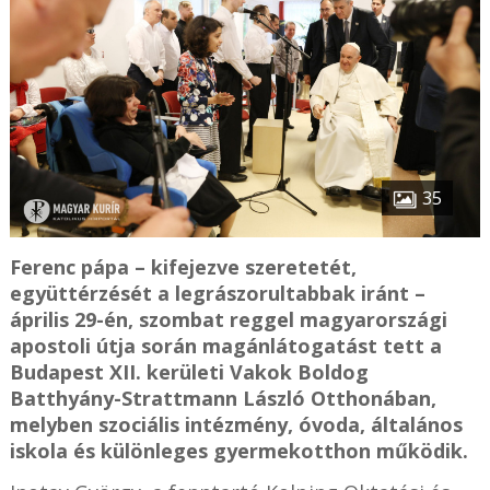
35
Ferenc pápa – kifejezve szeretetét,
együttérzését a legrászorultabbak iránt –
április 29-én, szombat reggel magyarországi
apostoli útja során magánlátogatást tett a
Budapest XII. kerületi Vakok Boldog
Batthyány-Strattmann László Otthonában,
melyben szociális intézmény, óvoda, általános
iskola és különleges gyermekotthon működik.