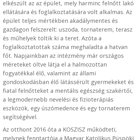
elkészült az az épület, mely harminc felnőtt lakó
ellátására és foglalkoztatására volt alkalmas. Az
épület teljes mértékben akadálymentes és
gazdagon felszerelt: uszoda, tornaterem, terasz
és műhelyek töltik ki a teret. Azóta a
foglalkoztatottak száma meghaladta a hatvan
főt. Napjainkban az intézmény már országos
méreteket öltve látja el a halmozottan
fogyatékkal élő, valamint az állami
gondoskodásban élő látássérült gyermekeket és
fiatal felnőtteket a mentális egészség szakértői,
a legmodernebb nevelési és fizioterápiás
eszközök, egy úszómedence és egy tornaterem
segítségével.
Az otthont 2016 óta a KOSZISZ működteti,
melynek fenntartója a Magyar Katolikus Püspöki