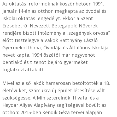
Az oktatási reformoknak köszönhetően 1991.
január 14-én az otthon megkapta az óvodai és
iskolai oktatási engedélyt. Ekkor a Szent
Erzsébetről Nevezett Betegápoló Nővérek
rendjére bízott intézmény a „szegények orvosa“
előtt tisztelegve a Vakok Batthyány László
Gyermekotthona, Óvodája és Általános Iskolája
nevet kapta. 1994 őszétől már negyvenöt
bentlakó és tizenöt bejáró gyermeket
foglalkoztattak itt.
Mivel az első lakók hamarosan betöltötték a 18.
életévüket, számukra új épület létesítése vált
szükségessé. A Miniszterelnöki Hivatal és a
Heydar Aliyev Alapívány segítségével bővült az
otthon: 2015-ben Kendik Géza tervei alapján