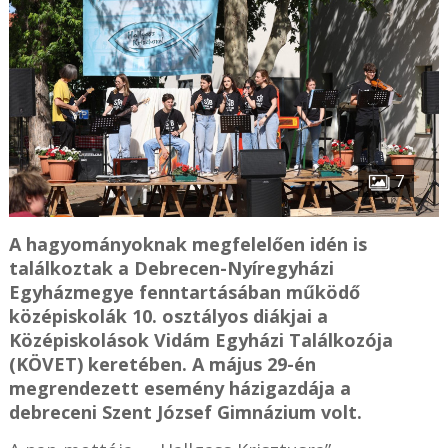
7
A hagyományoknak megfelelően idén is
találkoztak a Debrecen-Nyíregyházi
Egyházmegye fenntartásában működő
középiskolák 10. osztályos diákjai a
Középiskolások Vidám Egyházi Találkozója
(KÖVET) keretében. A május 29-én
megrendezett esemény házigazdája a
debreceni Szent József Gimnázium volt.