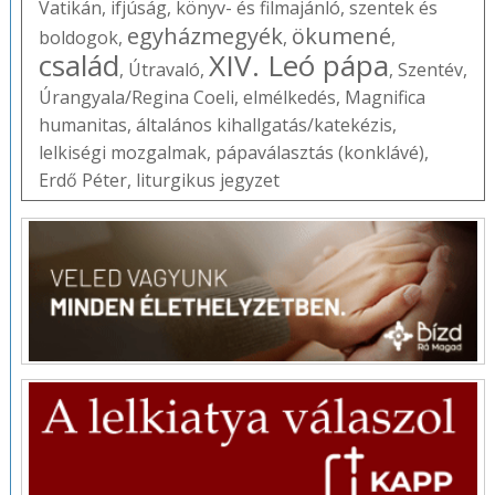
Vatikán
,
ifjúság
,
könyv- és filmajánló
,
szentek és
egyházmegyék
ökumené
boldogok
,
,
,
család
XIV. Leó pápa
,
Útravaló
,
,
Szentév
,
Úrangyala/Regina Coeli
,
elmélkedés
,
Magnifica
humanitas
,
általános kihallgatás/katekézis
,
lelkiségi mozgalmak
,
pápaválasztás (konklávé)
,
Erdő Péter
,
liturgikus jegyzet