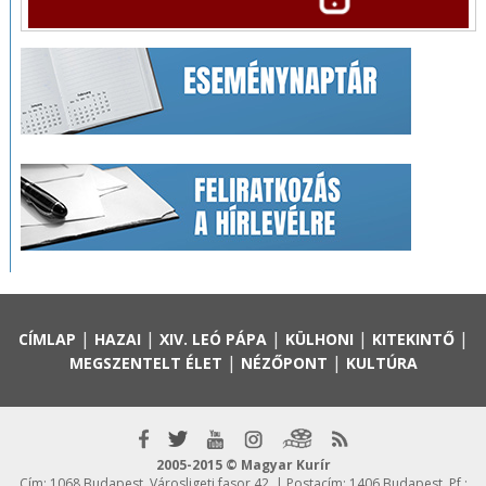
|
|
|
|
|
CÍMLAP
HAZAI
XIV. LEÓ PÁPA
KÜLHONI
KITEKINTŐ
|
|
MEGSZENTELT ÉLET
NÉZŐPONT
KULTÚRA
2005-2015 © Magyar Kurír
Cím: 1068 Budapest, Városligeti fasor 42. | Postacím: 1406 Budapest, Pf.: