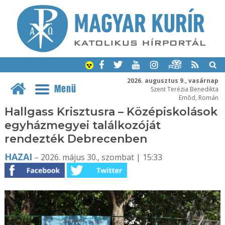
2026. augusztus 9., vasárnap
Menü
Szent Terézia Benedikta
Emõd, Román
Hallgass Krisztusra – Középiskolások
egyházmegyei találkozóját
rendezték Debrecenben
HAZAI
– 2026. május 30., szombat | 15:33