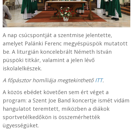
A nap csúcspontját a szentmise jelentette,
amelyet Palánki Ferenc megyéspüspök mutatott
be. A liturgián koncelebrált Németh István
püspöki titkár, valamint a jelen lévő
iskolalelkészek.
A főpásztor homíliája megtekinthető
ITT
.
A közös ebédet követően sem ért véget a
program: a Szent Joe Band koncertje ismét vidám
hangulatot teremtett, miközben a diákok
sportvetélkedőkön is összemérhették
ügyességüket.