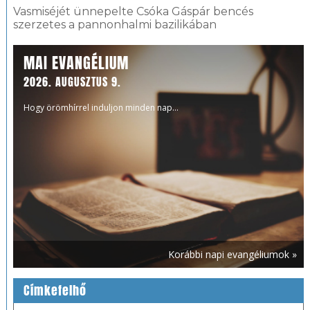
Vasmiséjét ünnepelte Csóka Gáspár bencés
szerzetes a pannonhalmi bazilikában
MAI EVANGÉLIUM
2026. AUGUSZTUS 9.
Hogy örömhírrel induljon minden nap...
Korábbi napi evangéliumok »
Címkefelhő