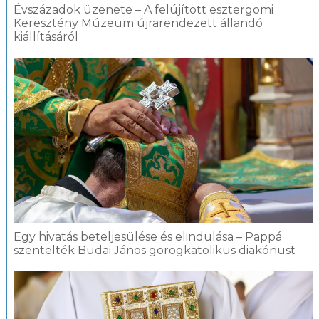
Évszázadok üzenete – A felújított esztergomi
Keresztény Múzeum újrarendezett állandó
kiállításáról
Egy hivatás beteljesülése és elindulása – Pappá
szentelték Budai János görögkatolikus diakónust