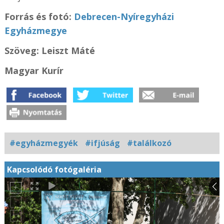
Forrás és fotó:
Debrecen-Nyíregyházi
Egyházmegye
Szöveg: Leiszt Máté
Magyar Kurír
#egyházmegyék
#ifjúság
#találkozó
Kapcsolódó fotógaléria