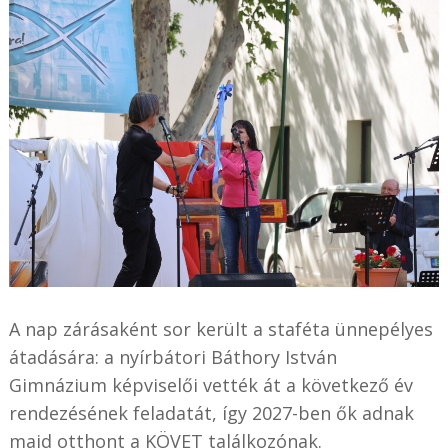
A nap zárásaként sor került a staféta ünnepélyes
átadására: a nyírbátori Báthory István
Gimnázium képviselői vették át a következő év
rendezésének feladatát, így 2027-ben ők adnak
majd otthont a KÖVET találkozónak.