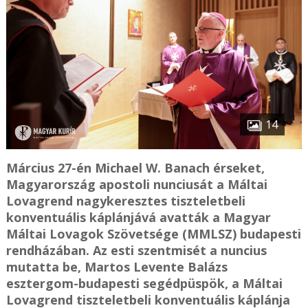
14
Március 27-én Michael W. Banach érseket,
Magyarország apostoli nunciusát a Máltai
Lovagrend nagykeresztes tiszteletbeli
konventuális káplánjává avatták a Magyar
Máltai Lovagok Szövetsége (MMLSZ) budapesti
rendházában. Az esti szentmisét a nuncius
mutatta be, Martos Levente Balázs
esztergom-budapesti segédpüspök, a Máltai
Lovagrend tiszteletbeli konventuális káplánja