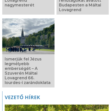
Lovagrend
rendtagokat avatott
nagymesterét
Budapesten a Máltai
Lovagrend
Ismerjük fel Jézus
legmélyebb
emberségét – A
Szuverén Máltai
Lovagrend 66.
lourdes-i zarándoklata
VEZETŐ HÍREK