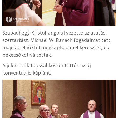
Szabadhegÿ Kristóf angolul vezette az avatási
szertartást. Michael W. Banach fogadalmat tett,
majd az elnöktől megkapta a mellkeresztet, és
békecsókot váltottak.
A jelenlevők tapssal köszöntötték az új
konventuális káplánt.