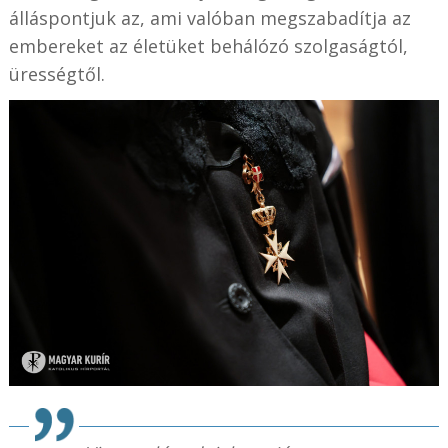
álláspontjuk az, ami valóban megszabadítja az
embereket az életüket behálózó szolgaságtól,
ürességtől.