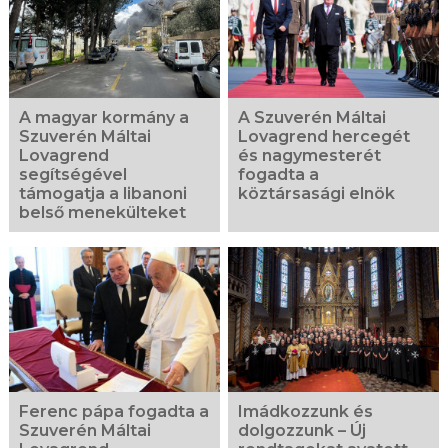
A magyar kormány a
A Szuverén Máltai
Szuverén Máltai
Lovagrend hercegét
Lovagrend
és nagymesterét
segítségével
fogadta a
támogatja a libanoni
köztársasági elnök
belső menekülteket
Ferenc pápa fogadta a
Imádkozzunk és
Szuverén Máltai
dolgozzunk – Új