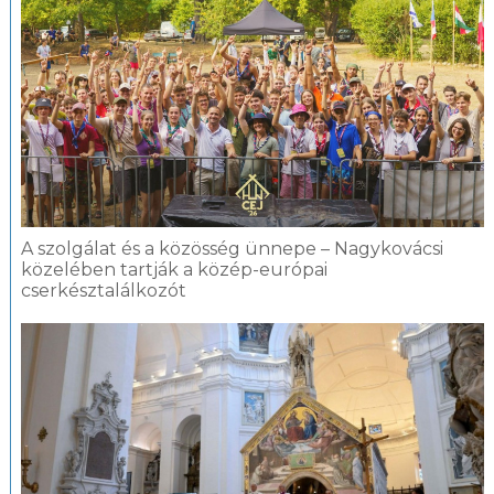
A szolgálat és a közösség ünnepe – Nagykovácsi
közelében tartják a közép-európai
cserkésztalálkozót