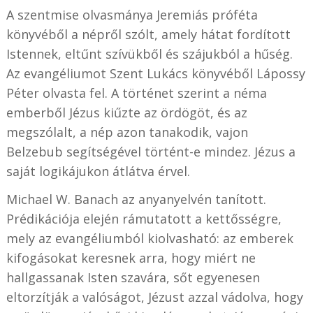
A szentmise olvasmánya Jeremiás próféta
könyvéből a népről szólt, amely hátat fordított
Istennek, eltűnt szívükből és szájukból a hűség.
Az evangéliumot Szent Lukács könyvéből Lápossy
Péter olvasta fel. A történet szerint a néma
emberből Jézus kiűzte az ördögöt, és az
megszólalt, a nép azon tanakodik, vajon
Belzebub segítségével történt-e mindez. Jézus a
saját logikájukon átlátva érvel.
Michael W. Banach az anyanyelvén tanított.
Prédikációja elején rámutatott a kettősségre,
mely az evangéliumból kiolvasható: az emberek
kifogásokat keresnek arra, hogy miért ne
hallgassanak Isten szavára, sőt egyenesen
eltorzítják a valóságot, Jézust azzal vádolva, hogy