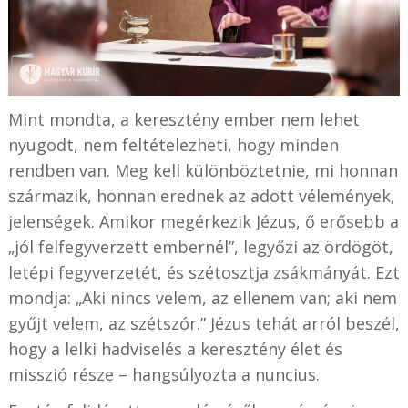
Mint mondta, a keresztény ember nem lehet
nyugodt, nem feltételezheti, hogy minden
rendben van. Meg kell különböztetnie, mi honnan
származik, honnan erednek az adott vélemények,
jelenségek. Amikor megérkezik Jézus, ő erősebb a
„jól felfegyverzett embernél”, legyőzi az ördögöt,
letépi fegyverzetét, és szétosztja zsákmányát. Ezt
mondja: „Aki nincs velem, az ellenem van; aki nem
gyűjt velem, az szétszór.” Jézus tehát arról beszél,
hogy a lelki hadviselés a keresztény élet és
misszió része – hangsúlyozta a nuncius.