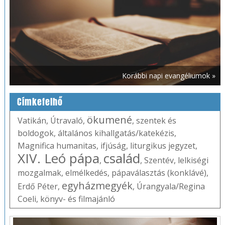
Korábbi napi evangéliumok »
Címkefelhő
ökumené
Vatikán
,
Útravaló
,
,
szentek és
boldogok
,
általános kihallgatás/katekézis
,
Magnifica humanitas
,
ifjúság
,
liturgikus jegyzet
,
XIV. Leó pápa
család
,
,
Szentév
,
lelkiségi
mozgalmak
,
elmélkedés
,
pápaválasztás (konklávé)
,
egyházmegyék
Erdő Péter
,
,
Úrangyala/Regina
Coeli
,
könyv- és filmajánló