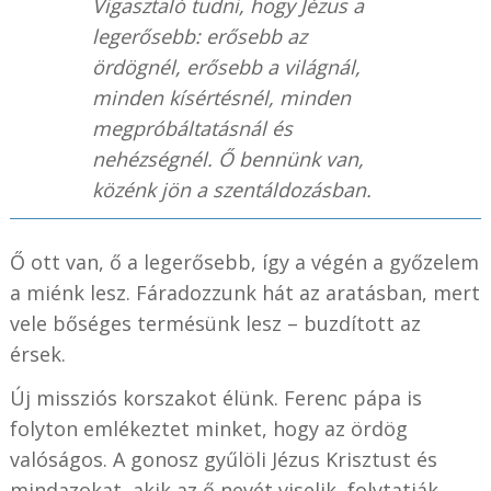
Vigasztaló tudni, hogy Jézus a
legerősebb: erősebb az
ördögnél, erősebb a világnál,
minden kísértésnél, minden
megpróbáltatásnál és
nehézségnél. Ő bennünk van,
közénk jön a szentáldozásban.
Ő ott van, ő a legerősebb, így a végén a győzelem
a miénk lesz. Fáradozzunk hát az aratásban, mert
vele bőséges termésünk lesz – buzdított az
érsek.
Új missziós korszakot élünk. Ferenc pápa is
folyton emlékeztet minket, hogy az ördög
valóságos. A gonosz gyűlöli Jézus Krisztust és
mindazokat, akik az ő nevét viselik, folytatják