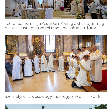
Leó pápa homíliája Assisiben: A világ akkor újul meg,
ha Krisztust követve mi magunk is átalakulunk
Személyi változások egyházmegyéinkben – 2026