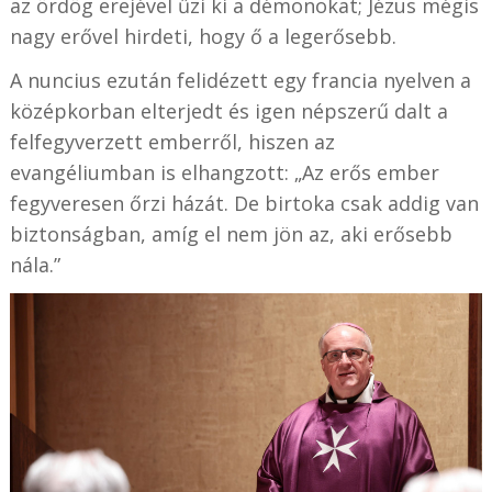
az ördög erejével űzi ki a démonokat; Jézus mégis
nagy erővel hirdeti, hogy ő a legerősebb.
A nuncius ezután felidézett egy francia nyelven a
középkorban elterjedt és igen népszerű dalt a
felfegyverzett emberről, hiszen az
evangéliumban is elhangzott: „Az erős ember
fegyveresen őrzi házát. De birtoka csak addig van
biztonságban, amíg el nem jön az, aki erősebb
nála.”