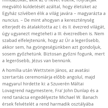
megváltó küldetését azáltal, hogy életüket az
Egyház szívében élik a világ javára – magyarázta a
nuncius. – De mint ahogyan a kereszténység
elterjedt és átalakította az I. és II. évezred világát,
úgy ugyanezt megteheti a III. évezredben is. Nem
szabad elfelejtenünk, hogy az Úr a legerősebb,
akkor sem, ha gyöngeségünkben azt gondoljuk,
sosem győzhetünk. Biztosan győzni fogunk, mert
a legerősebb, Jézus van bennünk.
A homília után Wettstein János, az avatási
szertartás ceremoniárja előbb angolul, majd
magyarul hirdette ki: a Szuverén Máltai
Lovagrend nagymestere, Fra’ John Dunlap és a
rend tanácsa engedélyezte Michael W. Banach
érsek felvételét a rend harmadik osztályába