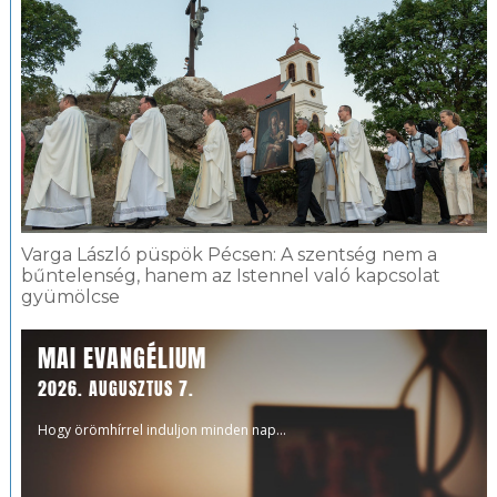
Varga László püspök Pécsen: A szentség nem a
bűntelenség, hanem az Istennel való kapcsolat
gyümölcse
MAI EVANGÉLIUM
2026. AUGUSZTUS 7.
Hogy örömhírrel induljon minden nap...