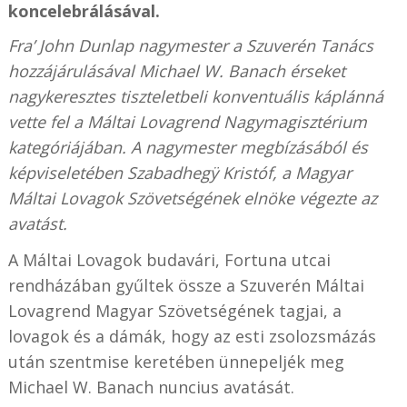
koncelebrálásával.
Fra’ John Dunlap nagymester a Szuverén Tanács
hozzájárulásával Michael W. Banach érseket
nagykeresztes tiszteletbeli konventuális káplánná
vette fel a Máltai Lovagrend Nagymagisztérium
kategóriájában. A nagymester megbízásából és
képviseletében Szabadhegÿ Kristóf, a Magyar
Máltai Lovagok Szövetségének elnöke végezte az
avatást.
A Máltai Lovagok budavári, Fortuna utcai
rendházában gyűltek össze a Szuverén Máltai
Lovagrend Magyar Szövetségének tagjai, a
lovagok és a dámák, hogy az esti zsolozsmázás
után szentmise keretében ünnepeljék meg
Michael W. Banach nuncius avatását.