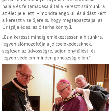
halála és feltámadása által a kereszt számunkra
az élet jele lett” – mondta angolul, és áldást kért
a kereszt viselőjére is, hogy megtapasztalja, az
Úr igája édes, az ő terhe könnyű.
„Ez a kereszt mindig emlékeztessen a hitünkre,
legyen előmozdítója a jó cselekedeteknek,
segítsen az üdvösségre, adjon enyhülést, és
legyen védelem minden gonoszság ellen.”