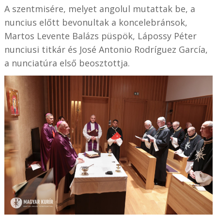
A szentmisére, melyet angolul mutattak be, a
nuncius előtt bevonultak a koncelebránsok,
Martos Levente Balázs püspök, Lápossy Péter
nunciusi titkár és José Antonio Rodríguez García,
a nunciatúra első beosztottja.