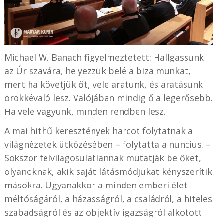
Michael W. Banach figyelmeztetett: Hallgassunk
az Úr szavára, helyezzük belé a bizalmunkat,
mert ha követjük őt, vele aratunk, és aratásunk
örökkévaló lesz. Valójában mindig ő a legerősebb.
Ha vele vagyunk, minden rendben lesz.
A mai hithű keresztények harcot folytatnak a
világnézetek ütközésében – folytatta a nuncius. –
Sokszor felvilágosulatlannak mutatják be őket,
olyanoknak, akik saját látásmódjukat kényszerítik
másokra. Ugyanakkor a minden emberi élet
méltóságáról, a házasságról, a családról, a hiteles
szabadságról és az objektív igazságról alkotott