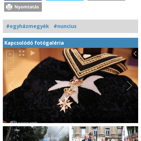
#egyházmegyék
#nuncius
Kapcsolódó fotógaléria